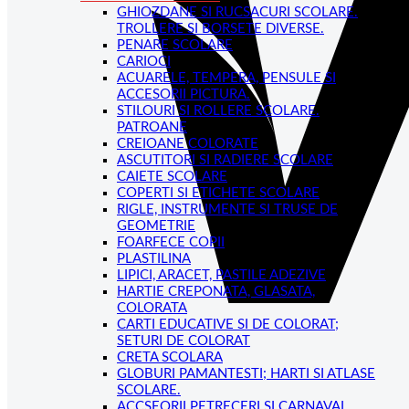
GHIOZDANE SI RUCSACURI SCOLARE.
TROLLERE SI BORSETE DIVERSE.
PENARE SCOLARE
CARIOCI
ACUARELE, TEMPERA, PENSULE SI
ACCESORII PICTURA.
STILOURI SI ROLLERE SCOLARE.
PATROANE
CREIOANE COLORATE
ASCUTITORI SI RADIERE SCOLARE
CAIETE SCOLARE
COPERTI SI ETICHETE SCOLARE
RIGLE, INSTRUMENTE SI TRUSE DE
GEOMETRIE
FOARFECE COPII
PLASTILINA
LIPICI, ARACET, PASTILE ADEZIVE
HARTIE CREPONATA, GLASATA,
COLORATA
CARTI EDUCATIVE SI DE COLORAT;
SETURI DE COLORAT
CRETA SCOLARA
GLOBURI PAMANTESTI; HARTI SI ATLASE
SCOLARE.
ACCSEORII PETRECERI SI CARNAVAL