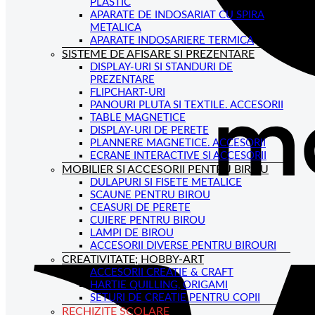
PLASTIC
APARATE DE INDOSARIAT CU SPIRA
METALICA
APARATE INDOSARIERE TERMICA
SISTEME DE AFISARE SI PREZENTARE
DISPLAY-URI SI STANDURI DE
PREZENTARE
FLIPCHART-URI
PANOURI PLUTA SI TEXTILE. ACCESORII
TABLE MAGNETICE
DISPLAY-URI DE PERETE
PLANNERE MAGNETICE. ACCESORII
ECRANE INTERACTIVE SI ACCESORII
MOBILIER SI ACCESORII PENTRU BIROU
DULAPURI SI FISETE METALICE
SCAUNE PENTRU BIROU
CEASURI DE PERETE
CUIERE PENTRU BIROU
LAMPI DE BIROU
ACCESORII DIVERSE PENTRU BIROURI
CREATIVITATE; HOBBY-ART
ACCESORII CREATIE & CRAFT
HARTIE QUILLING, ORIGAMI
SETURI DE CREATIE PENTRU COPII
RECHIZITE SCOLARE