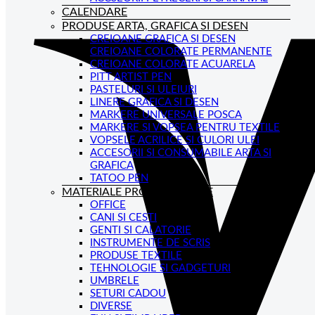
CALENDARE
PRODUSE ARTA, GRAFICA SI DESEN
CREIOANE GRAFICA SI DESEN
CREIOANE COLORATE PERMANENTE
CREIOANE COLORATE ACUARELA
PITT ARTIST PEN
PASTELURI SI ULEIURI
LINERE GRAFICA SI DESEN
MARKERE UNIVERSALE POSCA
MARKERE SI VOPSEA PENTRU TEXTILE
VOPSELE ACRILICE SI CULORI ULEI
ACCESORII SI CONSUMABILE ARTA SI
GRAFICA
TATOO PEN
MATERIALE PROMOTIONALE
OFFICE
CANI SI CESTI
GENTI SI CALATORIE
INSTRUMENTE DE SCRIS
PRODUSE TEXTILE
TEHNOLOGIE SI GADGETURI
UMBRELE
SETURI CADOU
DIVERSE