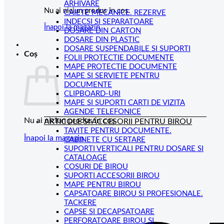
ARHIVARE
Nu ai niciun produs în coș.
CAIETE MECANICE. REZERVE
INDECSI SI SEPARATOARE
Înapoi la magazin
DOSARE DIN CARTON
DOSARE DIN PLASTIC
DOSARE SUSPENDABILE SI SUPORTI
Coș
FOLII PROTECTIE DOCUMENTE
MAPE PROTECTIE DOCUMENTE
MAPE SI SERVIETE PENTRU
DOCUMENTE
CLIPBOARD-URI
MAPE SI SUPORTI CARTI DE VIZITA
AGENDE TELEFONICE
Nu ai niciun produs în coș.
ARTICOLE SI ACCESORII PENTRU BIROU
TAVITE PENTRU DOCUMENTE.
Înapoi la magazin
CABINETE CU SERTARE
SUPORTI VERTICALI PENTRU DOSARE SI
CATALOAGE
COSURI DE BIROU
SUPORTI ACCESORII BIROU
MAPE PENTRU BIROU
CAPSATOARE BIROU SI PROFESIONALE.
TACKERE
CAPSE SI DECAPSATOARE
PERFORATOARE BIROU SI