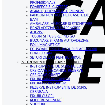
PROFESIONALE
FOARFECE SI CUTTERE
AGRAFE, CLIPSURI, ACE, PIONEZE
PANOURI PENTRU CHEI, CASETE DE
BANI
AMBALARE, MARCARE SI ETICHETARE
BENZI ADEZIVE SI DISPENSERE
ADEZIVI
TUSURI SI TUSIERE; INDIGO
BUZUNARE SI RAME AUTOADEZIVE,
FOLII MAGNETICE
ECUSOANE, PORTCARDURI SI ACCESORII
CORECTOARE
SETURI DE LUX PENTRU BIROU
INSTRUMENTE DE SCRIS SI CORECTAT
INSTRUMENTE DE SCRIS DE LUX
CREIOANE MECANICE, REZERVE
CREIOANE GRAFIT
PIXURI FARA MECANISM
PIXURI CU MECANISM
REZERVE INSTRUMENTE DE SCRIS;
CERNEALA
PIXURI CU GEL
ROLLERE SI LINERE
STILOURI