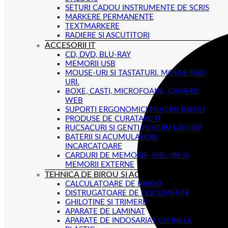
SETURI CADOU INSTRUMENTE DE SCRIS
MARKERE PERMANENTE
TEXTMARKERE
RADIERE SI ASCUTITORI
ACCESORII IT
CD, DVD, BLU-RAY
MEMORII USB
MOUSE-URI SI TASTATURI. MOUSE PAD-
URI.
BOXE, CASTI, MICROFOANE, CAMERE
WEB
SUPORTI ERGONOMICI PENTRU BIROU
PRODUSE DE CURATARE IT
RUCSACURI SI GENTI PENTRU LAPTOP
BATERII SI ACUMULATORI,
INCARCATOARE
CARDURI DE MEMORIE, SSD-URI SI
MEMORII EXTERNE
TEHNICA DE BIROU SI ACCESORII
CALCULATOARE DE BIROU
DISTRUGATOARE DE DOCUMENTE
GHILOTINE SI TRIMERE
APARATE DE LAMINAT
APARATE DE INDOSARIAT CU INELE