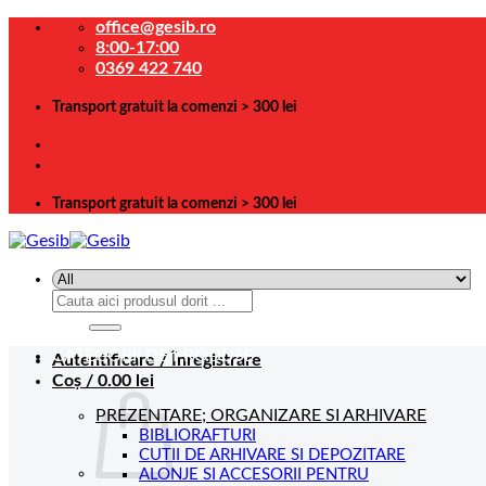
Skip
office@gesib.ro
to
8:00-17:00
content
0369 422 740
Transport gratuit la comenzi > 300 lei
Transport gratuit la comenzi > 300 lei
Caută
după:
CATEGORII DE PRODUSE
Autentificare / Înregistrare
Coș /
0.00
lei
PREZENTARE; ORGANIZARE SI ARHIVARE
BIBLIORAFTURI
CUTII DE ARHIVARE SI DEPOZITARE
ALONJE SI ACCESORII PENTRU