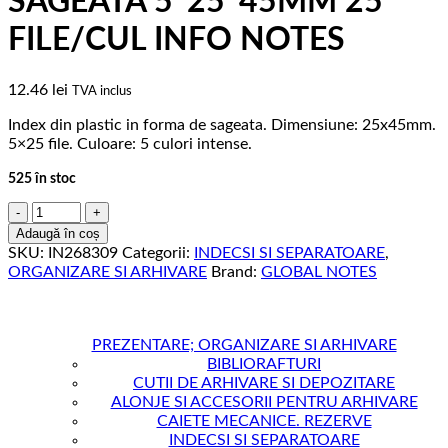
SAGEATA 5*25*45MM 25
FILE/CUL INFO NOTES
12.46
lei
TVA inclus
Index din plastic in forma de sageata. Dimensiune: 25x45mm.
5×25 file. Culoare: 5 culori intense.
525 în stoc
Cantitate
INDEX
Adaugă în coș
ADEZIV
SKU:
IN268309
Categorii:
INDECSI SI SEPARATOARE
,
PLASTIC
ORGANIZARE SI ARHIVARE
Brand:
GLOBAL NOTES
SAGEATA
5*25*45MM
25
FILE/CUL
PREZENTARE; ORGANIZARE SI ARHIVARE
INFO
BIBLIORAFTURI
NOTES
CUTII DE ARHIVARE SI DEPOZITARE
ALONJE SI ACCESORII PENTRU ARHIVARE
CAIETE MECANICE. REZERVE
INDECSI SI SEPARATOARE