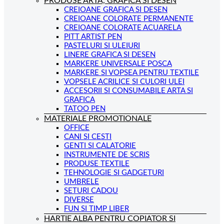
PRODUSE ARTA, GRAFICA SI DESEN
CREIOANE GRAFICA SI DESEN
CREIOANE COLORATE PERMANENTE
CREIOANE COLORATE ACUARELA
PITT ARTIST PEN
PASTELURI SI ULEIURI
LINERE GRAFICA SI DESEN
MARKERE UNIVERSALE POSCA
MARKERE SI VOPSEA PENTRU TEXTILE
VOPSELE ACRILICE SI CULORI ULEI
ACCESORII SI CONSUMABILE ARTA SI
GRAFICA
TATOO PEN
MATERIALE PROMOTIONALE
OFFICE
CANI SI CESTI
GENTI SI CALATORIE
INSTRUMENTE DE SCRIS
PRODUSE TEXTILE
TEHNOLOGIE SI GADGETURI
UMBRELE
SETURI CADOU
DIVERSE
FUN SI TIMP LIBER
HARTIE ALBA PENTRU COPIATOR SI