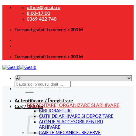
Skip
office@gesib.ro
to
8:00-17:00
content
0369 422 740
Transport gratuit la comenzi > 300 lei
Transport gratuit la comenzi > 300 lei
Caută
CATEGORII DE PRODUSE
după:
Autentificare / Înregistrare
PREZENTARE; ORGANIZARE SI ARHIVARE
Coș /
0.00
lei
BIBLIORAFTURI
CUTII DE ARHIVARE SI DEPOZITARE
ALONJE SI ACCESORII PENTRU
ARHIVARE
CAIETE MECANICE. REZERVE