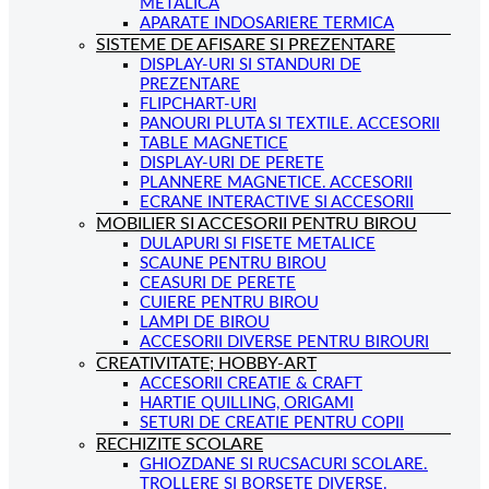
METALICA
APARATE INDOSARIERE TERMICA
SISTEME DE AFISARE SI PREZENTARE
DISPLAY-URI SI STANDURI DE
PREZENTARE
FLIPCHART-URI
PANOURI PLUTA SI TEXTILE. ACCESORII
TABLE MAGNETICE
DISPLAY-URI DE PERETE
PLANNERE MAGNETICE. ACCESORII
ECRANE INTERACTIVE SI ACCESORII
MOBILIER SI ACCESORII PENTRU BIROU
DULAPURI SI FISETE METALICE
SCAUNE PENTRU BIROU
CEASURI DE PERETE
CUIERE PENTRU BIROU
LAMPI DE BIROU
ACCESORII DIVERSE PENTRU BIROURI
CREATIVITATE; HOBBY-ART
ACCESORII CREATIE & CRAFT
HARTIE QUILLING, ORIGAMI
SETURI DE CREATIE PENTRU COPII
RECHIZITE SCOLARE
GHIOZDANE SI RUCSACURI SCOLARE.
TROLLERE SI BORSETE DIVERSE.