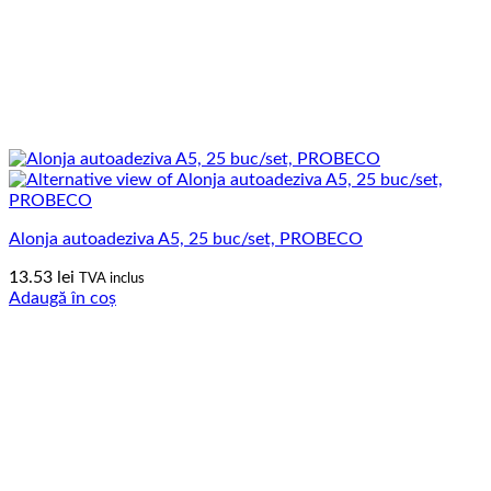
Alonja autoadeziva A5, 25 buc/set, PROBECO
13.53
lei
TVA inclus
Adaugă în coș