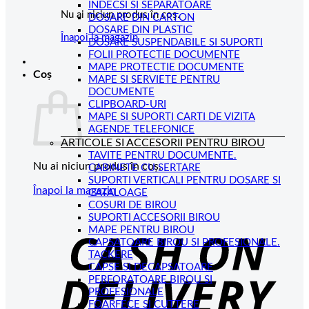
INDECSI SI SEPARATOARE
Nu ai niciun produs în coș.
DOSARE DIN CARTON
DOSARE DIN PLASTIC
Înapoi la magazin
DOSARE SUSPENDABILE SI SUPORTI
FOLII PROTECTIE DOCUMENTE
MAPE PROTECTIE DOCUMENTE
Coș
MAPE SI SERVIETE PENTRU
DOCUMENTE
CLIPBOARD-URI
MAPE SI SUPORTI CARTI DE VIZITA
AGENDE TELEFONICE
ARTICOLE SI ACCESORII PENTRU BIROU
TAVITE PENTRU DOCUMENTE.
Nu ai niciun produs în coș.
CABINETE CU SERTARE
SUPORTI VERTICALI PENTRU DOSARE SI
Înapoi la magazin
CATALOAGE
COSURI DE BIROU
C
SUPORTI ACCESORII BIROU
MAPE PENTRU BIROU
D
CAPSATOARE BIROU SI PROFESIONALE.
TACKERE
CAPSE SI DECAPSATOARE
PERFORATOARE BIROU SI
PROFESIONALE
FOARFECE SI CUTTERE