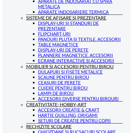
APARATE DE INDOSARIAT CU SPIRA
METALICA
APARATE INDOSARIERE TERMICA
SISTEME DE AFISARE SI PREZENTARE
DISPLAY-URI SI STANDURI DE
PREZENTARE
FLIPCHART-URI
PANOURI PLUTA SI TEXTILE. ACCESORII
TABLE MAGNETICE
DISPLAY-URI DE PERETE
PLANNERE MAGNETICE. ACCESORII
ECRANE INTERACTIVE SI ACCESORII
MOBILIER SI ACCESORII PENTRU BIROU
DULAPURI SI FISETE METALICE
SCAUNE PENTRU BIROU
CEASURI DE PERETE
CUIERE PENTRU BIROU
LAMPI DE BIROU
ACCESORII DIVERSE PENTRU BIROURI
CREATIVITATE; HOBBY-ART
ACCESORII CREATIE & CRAFT
HARTIE QUILLING, ORIGAMI
SETURI DE CREATIE PENTRU COPII
RECHIZITE SCOLARE
GHIOZDANE SI RUCSACURI SCOLARE.