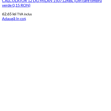
CALCULATOR 12 DG MILAN 150712RBL (Din care timbru
verde 0,15 RON)
62.65
lei
TVA inclus
Adaugă în coș