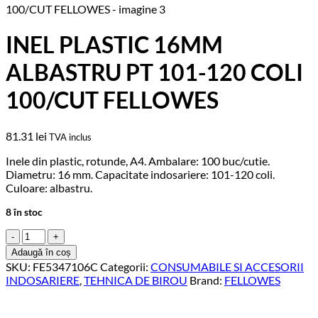
INEL PLASTIC 16MM
ALBASTRU PT 101-120 COLI
100/CUT FELLOWES
81.31
lei
TVA inclus
Inele din plastic, rotunde, A4. Ambalare: 100 buc/cutie.
Diametru: 16 mm. Capacitate indosariere: 101-120 coli.
Culoare: albastru.
8 în stoc
Cantitate
INEL
Adaugă în coș
PLASTIC
SKU:
FE5347106C
Categorii:
CONSUMABILE SI ACCESORII
16MM
INDOSARIERE
,
TEHNICA DE BIROU
Brand:
FELLOWES
ALBASTRU
PT
101-