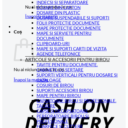
INDECSI SI SEPARATOARE
Nu ai niciun produs în coș.
DOSARE DIN CARTON
DOSARE DIN PLASTIC
Înapoi la magazin
DOSARE SUSPENDABILE SI SUPORTI
FOLII PROTECTIE DOCUMENTE
MAPE PROTECTIE DOCUMENTE
Coș
MAPE SI SERVIETE PENTRU
DOCUMENTE
CLIPBOARD-URI
MAPE SI SUPORTI CARTI DE VIZITA
AGENDE TELEFONICE
ARTICOLE SI ACCESORII PENTRU BIROU
TAVITE PENTRU DOCUMENTE.
Nu ai niciun produs în coș.
CABINETE CU SERTARE
SUPORTI VERTICALI PENTRU DOSARE SI
Înapoi la magazin
CATALOAGE
COSURI DE BIROU
C
SUPORTI ACCESORII BIROU
MAPE PENTRU BIROU
D
CAPSATOARE BIROU SI PROFESIONALE.
TACKERE
CAPSE SI DECAPSATOARE
PERFORATOARE BIROU SI
PROFESIONALE
FOARFECE SI CUTTERE