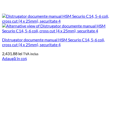
Distrugator documente manual HSM Securio C14, 5-6 coli,
cross cut (4 x 25mm), securitate 4
2,431.88
lei
TVA inclus
Adaugă în coș