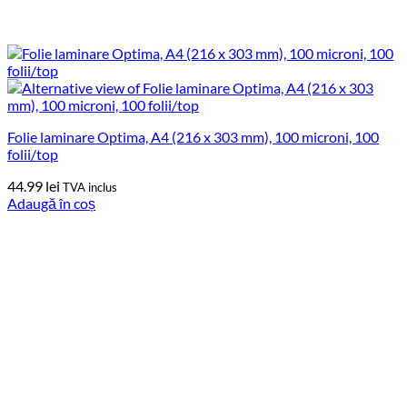
Folie laminare Optima, A4 (216 x 303 mm), 100 microni, 100
folii/top
44.99
lei
TVA inclus
Adaugă în coș