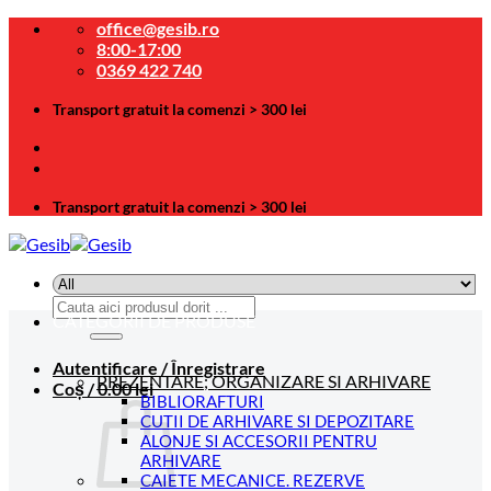
Skip
office@gesib.ro
to
8:00-17:00
content
0369 422 740
Transport gratuit la comenzi > 300 lei
Transport gratuit la comenzi > 300 lei
Caută
CATEGORII DE PRODUSE
după:
Autentificare / Înregistrare
PREZENTARE; ORGANIZARE SI ARHIVARE
Coș /
0.00
lei
BIBLIORAFTURI
CUTII DE ARHIVARE SI DEPOZITARE
ALONJE SI ACCESORII PENTRU
ARHIVARE
CAIETE MECANICE. REZERVE