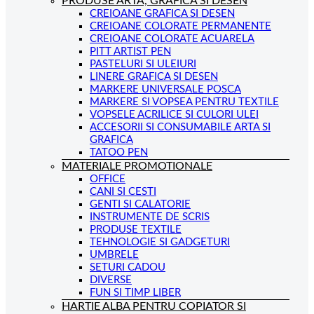
PRODUSE ARTA, GRAFICA SI DESEN
CREIOANE GRAFICA SI DESEN
CREIOANE COLORATE PERMANENTE
CREIOANE COLORATE ACUARELA
PITT ARTIST PEN
PASTELURI SI ULEIURI
LINERE GRAFICA SI DESEN
MARKERE UNIVERSALE POSCA
MARKERE SI VOPSEA PENTRU TEXTILE
VOPSELE ACRILICE SI CULORI ULEI
ACCESORII SI CONSUMABILE ARTA SI
GRAFICA
TATOO PEN
MATERIALE PROMOTIONALE
OFFICE
CANI SI CESTI
GENTI SI CALATORIE
INSTRUMENTE DE SCRIS
PRODUSE TEXTILE
TEHNOLOGIE SI GADGETURI
UMBRELE
SETURI CADOU
DIVERSE
FUN SI TIMP LIBER
HARTIE ALBA PENTRU COPIATOR SI