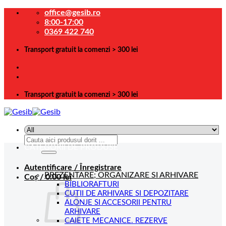
Skip
office@gesib.ro
to
8:00-17:00
content
0369 422 740
Transport gratuit la comenzi > 300 lei
Transport gratuit la comenzi > 300 lei
Caută
CATEGORII DE PRODUSE
după:
Autentificare / Înregistrare
PREZENTARE; ORGANIZARE SI ARHIVARE
Coș /
0.00
lei
BIBLIORAFTURI
CUTII DE ARHIVARE SI DEPOZITARE
ALONJE SI ACCESORII PENTRU
ARHIVARE
CAIETE MECANICE. REZERVE