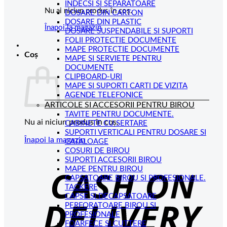
INDECSI SI SEPARATOARE
Nu ai niciun produs în coș.
DOSARE DIN CARTON
DOSARE DIN PLASTIC
Înapoi la magazin
DOSARE SUSPENDABILE SI SUPORTI
FOLII PROTECTIE DOCUMENTE
MAPE PROTECTIE DOCUMENTE
Coș
MAPE SI SERVIETE PENTRU
DOCUMENTE
CLIPBOARD-URI
MAPE SI SUPORTI CARTI DE VIZITA
AGENDE TELEFONICE
ARTICOLE SI ACCESORII PENTRU BIROU
TAVITE PENTRU DOCUMENTE.
Nu ai niciun produs în coș.
CABINETE CU SERTARE
SUPORTI VERTICALI PENTRU DOSARE SI
Înapoi la magazin
CATALOAGE
COSURI DE BIROU
C
SUPORTI ACCESORII BIROU
MAPE PENTRU BIROU
D
CAPSATOARE BIROU SI PROFESIONALE.
TACKERE
CAPSE SI DECAPSATOARE
PERFORATOARE BIROU SI
PROFESIONALE
FOARFECE SI CUTTERE