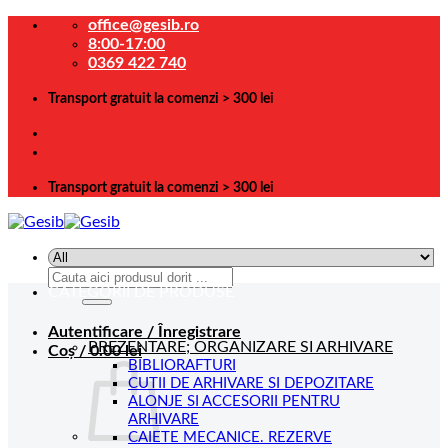
Skip
office@gesib.ro
to
8:00-17:00
content
0369 422 740
Transport gratuit la comenzi > 300 lei
Transport gratuit la comenzi > 300 lei
Caută
CATEGORII DE PRODUSE
după:
Autentificare / Înregistrare
PREZENTARE; ORGANIZARE SI ARHIVARE
Coș /
0.00
lei
BIBLIORAFTURI
CUTII DE ARHIVARE SI DEPOZITARE
ALONJE SI ACCESORII PENTRU
ARHIVARE
CAIETE MECANICE. REZERVE