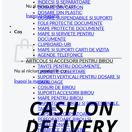
INDECSI SI SEPARATOARE
Nu ai niciun produs în coș.
DOSARE DIN CARTON
DOSARE DIN PLASTIC
Înapoi la magazin
DOSARE SUSPENDABILE SI SUPORTI
FOLII PROTECTIE DOCUMENTE
MAPE PROTECTIE DOCUMENTE
Coș
MAPE SI SERVIETE PENTRU
DOCUMENTE
CLIPBOARD-URI
MAPE SI SUPORTI CARTI DE VIZITA
AGENDE TELEFONICE
ARTICOLE SI ACCESORII PENTRU BIROU
TAVITE PENTRU DOCUMENTE.
Nu ai niciun produs în coș.
CABINETE CU SERTARE
SUPORTI VERTICALI PENTRU DOSARE SI
Înapoi la magazin
CATALOAGE
COSURI DE BIROU
C
SUPORTI ACCESORII BIROU
MAPE PENTRU BIROU
D
CAPSATOARE BIROU SI PROFESIONALE.
TACKERE
CAPSE SI DECAPSATOARE
PERFORATOARE BIROU SI
PROFESIONALE
FOARFECE SI CUTTERE