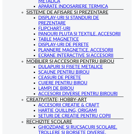
METALICA
APARATE INDOSARIERE TERMICA
SISTEME DE AFISARE SI PREZENTARE
DISPLAY-URI SI STANDURI DE
PREZENTARE
FLIPCHART-URI
PANOURI PLUTA SI TEXTILE. ACCESORII
TABLE MAGNETICE
DISPLAY-URI DE PERETE
PLANNERE MAGNETICE. ACCESORII
ECRANE INTERACTIVE SI ACCESORII
MOBILIER SI ACCESORII PENTRU BIROU
DULAPURI SI FISETE METALICE
SCAUNE PENTRU BIROU
CEASURI DE PERETE
CUIERE PENTRU BIROU
LAMPI DE BIROU
ACCESORII DIVERSE PENTRU BIROURI
CREATIVITATE; HOBBY-ART
ACCESORII CREATIE & CRAFT
HARTIE QUILLING, ORIGAMI
SETURI DE CREATIE PENTRU COPII
RECHIZITE SCOLARE
GHIOZDANE SI RUCSACURI SCOLARE.
TROLLERE SI BORSETE DIVERSE.