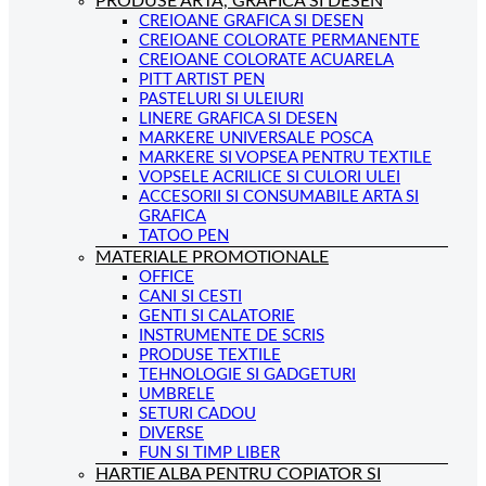
PRODUSE ARTA, GRAFICA SI DESEN
CREIOANE GRAFICA SI DESEN
CREIOANE COLORATE PERMANENTE
CREIOANE COLORATE ACUARELA
PITT ARTIST PEN
PASTELURI SI ULEIURI
LINERE GRAFICA SI DESEN
MARKERE UNIVERSALE POSCA
MARKERE SI VOPSEA PENTRU TEXTILE
VOPSELE ACRILICE SI CULORI ULEI
ACCESORII SI CONSUMABILE ARTA SI
GRAFICA
TATOO PEN
MATERIALE PROMOTIONALE
OFFICE
CANI SI CESTI
GENTI SI CALATORIE
INSTRUMENTE DE SCRIS
PRODUSE TEXTILE
TEHNOLOGIE SI GADGETURI
UMBRELE
SETURI CADOU
DIVERSE
FUN SI TIMP LIBER
HARTIE ALBA PENTRU COPIATOR SI