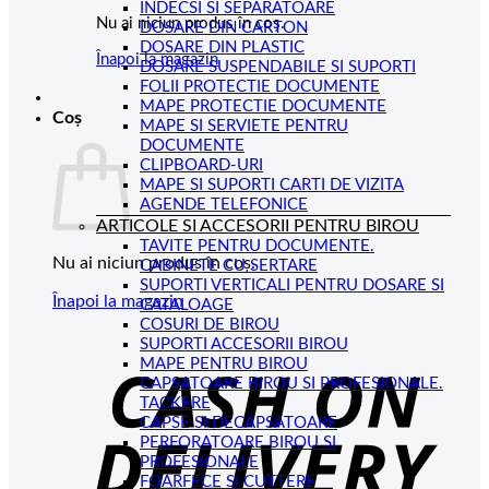
INDECSI SI SEPARATOARE
Nu ai niciun produs în coș.
DOSARE DIN CARTON
DOSARE DIN PLASTIC
Înapoi la magazin
DOSARE SUSPENDABILE SI SUPORTI
FOLII PROTECTIE DOCUMENTE
MAPE PROTECTIE DOCUMENTE
Coș
MAPE SI SERVIETE PENTRU
DOCUMENTE
CLIPBOARD-URI
MAPE SI SUPORTI CARTI DE VIZITA
AGENDE TELEFONICE
ARTICOLE SI ACCESORII PENTRU BIROU
TAVITE PENTRU DOCUMENTE.
Nu ai niciun produs în coș.
CABINETE CU SERTARE
SUPORTI VERTICALI PENTRU DOSARE SI
Înapoi la magazin
CATALOAGE
COSURI DE BIROU
C
SUPORTI ACCESORII BIROU
MAPE PENTRU BIROU
D
CAPSATOARE BIROU SI PROFESIONALE.
TACKERE
CAPSE SI DECAPSATOARE
PERFORATOARE BIROU SI
PROFESIONALE
FOARFECE SI CUTTERE