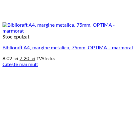
Stoc epuizat
Biblioraft A4, margine metalica, 75mm, OPTIMA – marmorat
Prețul
Prețul
8.02
lei
7.20
lei
TVA inclus
inițial
curent
Citește mai mult
a
este:
fost:
7.20 lei.
8.02 lei.