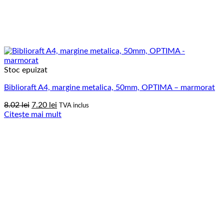
Stoc epuizat
Biblioraft A4, margine metalica, 50mm, OPTIMA – marmorat
Prețul
Prețul
8.02
lei
7.20
lei
TVA inclus
inițial
curent
Citește mai mult
a
este:
fost:
7.20 lei.
8.02 lei.