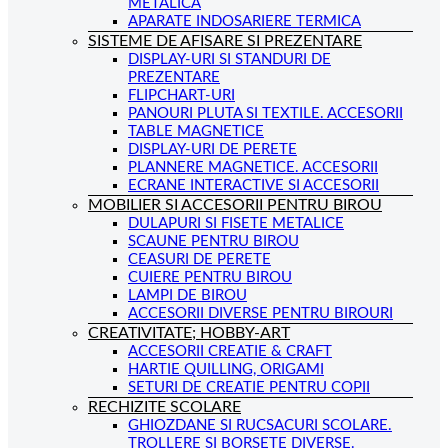
METALICA
APARATE INDOSARIERE TERMICA
SISTEME DE AFISARE SI PREZENTARE
DISPLAY-URI SI STANDURI DE
PREZENTARE
FLIPCHART-URI
PANOURI PLUTA SI TEXTILE. ACCESORII
TABLE MAGNETICE
DISPLAY-URI DE PERETE
PLANNERE MAGNETICE. ACCESORII
ECRANE INTERACTIVE SI ACCESORII
MOBILIER SI ACCESORII PENTRU BIROU
DULAPURI SI FISETE METALICE
SCAUNE PENTRU BIROU
CEASURI DE PERETE
CUIERE PENTRU BIROU
LAMPI DE BIROU
ACCESORII DIVERSE PENTRU BIROURI
CREATIVITATE; HOBBY-ART
ACCESORII CREATIE & CRAFT
HARTIE QUILLING, ORIGAMI
SETURI DE CREATIE PENTRU COPII
RECHIZITE SCOLARE
GHIOZDANE SI RUCSACURI SCOLARE.
TROLLERE SI BORSETE DIVERSE.