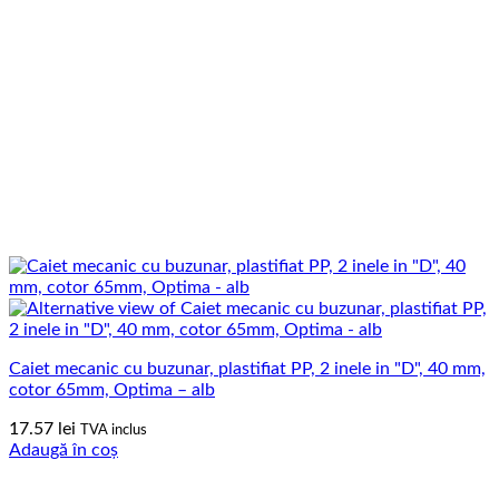
Caiet mecanic cu buzunar, plastifiat PP, 2 inele in "D", 40 mm,
cotor 65mm, Optima – alb
17.57
lei
TVA inclus
Adaugă în coș