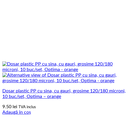
Dosar plastic PP cu sina, cu gauri, grosime 120/180 microni,
10 buc/set, Optima – orange
9.50
lei
TVA inclus
Adaugă în coș