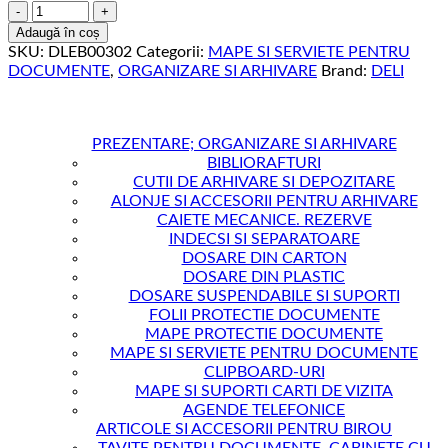
Cantitate
MAPA
Adaugă în coș
PREZENTARE
SKU:
DLEB00302
Categorii:
MAPE SI SERVIETE PENTRU
30
DOCUMENTE
,
ORGANIZARE SI ARHIVARE
Brand:
DELI
FOLII
COP.
FLEXIBILE
CULORI
PREZENTARE; ORGANIZARE SI ARHIVARE
NEON
BIBLIORAFTURI
DELI
CUTII DE ARHIVARE SI DEPOZITARE
ALONJE SI ACCESORII PENTRU ARHIVARE
CAIETE MECANICE. REZERVE
INDECSI SI SEPARATOARE
DOSARE DIN CARTON
DOSARE DIN PLASTIC
DOSARE SUSPENDABILE SI SUPORTI
FOLII PROTECTIE DOCUMENTE
MAPE PROTECTIE DOCUMENTE
MAPE SI SERVIETE PENTRU DOCUMENTE
CLIPBOARD-URI
MAPE SI SUPORTI CARTI DE VIZITA
AGENDE TELEFONICE
ARTICOLE SI ACCESORII PENTRU BIROU