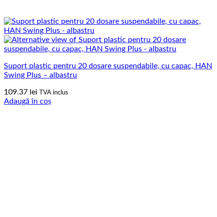
Suport plastic pentru 20 dosare suspendabile, cu capac, HAN
Swing Plus – albastru
109.37
lei
TVA inclus
Adaugă în coș