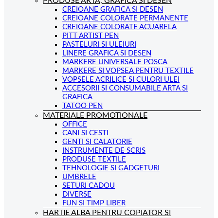
PRODUSE ARTA, GRAFICA SI DESEN
CREIOANE GRAFICA SI DESEN
CREIOANE COLORATE PERMANENTE
CREIOANE COLORATE ACUARELA
PITT ARTIST PEN
PASTELURI SI ULEIURI
LINERE GRAFICA SI DESEN
MARKERE UNIVERSALE POSCA
MARKERE SI VOPSEA PENTRU TEXTILE
VOPSELE ACRILICE SI CULORI ULEI
ACCESORII SI CONSUMABILE ARTA SI
GRAFICA
TATOO PEN
MATERIALE PROMOTIONALE
OFFICE
CANI SI CESTI
GENTI SI CALATORIE
INSTRUMENTE DE SCRIS
PRODUSE TEXTILE
TEHNOLOGIE SI GADGETURI
UMBRELE
SETURI CADOU
DIVERSE
FUN SI TIMP LIBER
HARTIE ALBA PENTRU COPIATOR SI