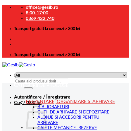
Skip
office@gesib.ro
to
8:00-17:00
content
0369 422 740
Transport gratuit la comenzi > 300 lei
Transport gratuit la comenzi > 300 lei
Caută
CATEGORII DE PRODUSE
după:
Autentificare / Înregistrare
PREZENTARE; ORGANIZARE SI ARHIVARE
Coș /
0.00
lei
BIBLIORAFTURI
CUTII DE ARHIVARE SI DEPOZITARE
ALONJE SI ACCESORII PENTRU
ARHIVARE
CAIETE MECANICE. REZERVE