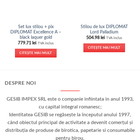
Set lux stilou + pix
Stilou de lux DIPLOMAT
DIPLOMAT Excellence A –
Lord Palladium
black laquer gold
504.98
lei
TVA inclus
779.71
lei
TVA inclus
CITEȘTE MAI MULT
CITEȘTE MAI MULT
DESPRE NOI
GESIB IMPEX SRL este o companie infiintata in anul 1993,
cu capital integral romanesc;
Identitatea GESIB se regăseşte la începutul anului 1997,
când obiectul principal de activitate a devenit comerţul şi
distribuţia de produse de birotica, papetarie si consumabile
pentru birou.