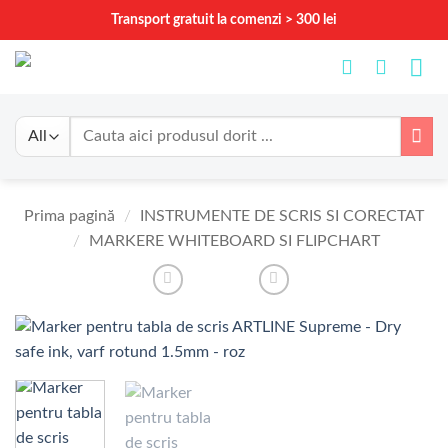
Skip
Transport gratuit la comenzi > 300 lei
to
content
Caută
după:
Prima pagină
/
INSTRUMENTE DE SCRIS SI CORECTAT
/
MARKERE WHITEBOARD SI FLIPCHART