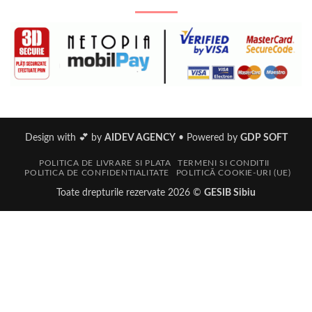
Design with 💕 by
AIDEV AGENCY
•
Powered by
GDP SOFT
POLITICA DE LIVRARE SI PLATA
TERMENI SI CONDITII
POLITICA DE CONFIDENTIALITATE
POLITICĂ COOKIE-URI (UE)
Toate drepturile rezervate 2026 ©
GESIB Sibiu