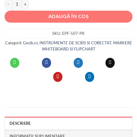
Cantitate Marker pentru tabla de scris ARTLINE Supreme - Dry safe ink
ADAUGĂ ÎN COȘ
SKU:
EPF-507-PK
Categorii:
Gesib.ro
,
INSTRUMENTE DE SCRIS SI CORECTAT
,
MARKERE
WHITEBOARD SI FLIPCHART
DESCRIERE
INFORMAȚII SUPLIMENTARE