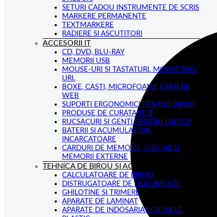
SETURI CADOU INSTRUMENTE DE SCRIS
MARKERE PERMANENTE
TEXTMARKERE
RADIERE SI ASCUTITORI
ACCESORII IT
CD, DVD, BLU-RAY
MEMORII USB
MOUSE-URI SI TASTATURI. MOUSE PAD-
URI.
BOXE, CASTI, MICROFOANE, CAMERE
WEB
SUPORTI ERGONOMICI PENTRU BIROU
PRODUSE DE CURATARE IT
RUCSACURI SI GENTI PENTRU LAPTOP
BATERII SI ACUMULATORI,
INCARCATOARE
CARDURI DE MEMORIE, SSD-URI SI
MEMORII EXTERNE
TEHNICA DE BIROU SI ACCESORII
CALCULATOARE DE BIROU
DISTRUGATOARE DE DOCUMENTE
GHILOTINE SI TRIMERE
APARATE DE LAMINAT
APARATE DE INDOSARIAT CU INELE