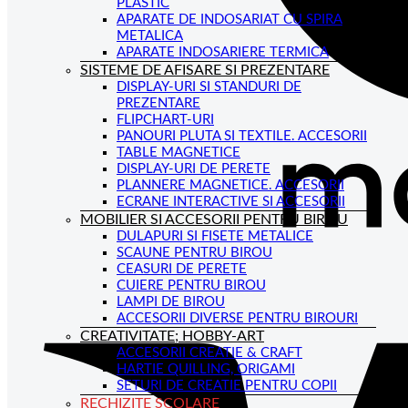
PLASTIC
APARATE DE INDOSARIAT CU SPIRA
METALICA
APARATE INDOSARIERE TERMICA
SISTEME DE AFISARE SI PREZENTARE
DISPLAY-URI SI STANDURI DE
PREZENTARE
FLIPCHART-URI
PANOURI PLUTA SI TEXTILE. ACCESORII
TABLE MAGNETICE
DISPLAY-URI DE PERETE
PLANNERE MAGNETICE. ACCESORII
ECRANE INTERACTIVE SI ACCESORII
MOBILIER SI ACCESORII PENTRU BIROU
DULAPURI SI FISETE METALICE
SCAUNE PENTRU BIROU
CEASURI DE PERETE
CUIERE PENTRU BIROU
LAMPI DE BIROU
ACCESORII DIVERSE PENTRU BIROURI
CREATIVITATE; HOBBY-ART
ACCESORII CREATIE & CRAFT
HARTIE QUILLING, ORIGAMI
SETURI DE CREATIE PENTRU COPII
RECHIZITE SCOLARE