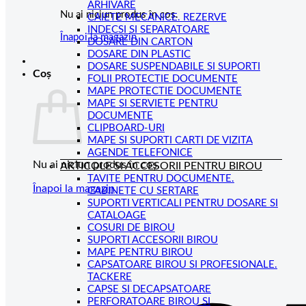
ARHIVARE
Nu ai niciun produs în coș.
CAIETE MECANICE. REZERVE
INDECSI SI SEPARATOARE
Înapoi la magazin
DOSARE DIN CARTON
DOSARE DIN PLASTIC
DOSARE SUSPENDABILE SI SUPORTI
Coș
FOLII PROTECTIE DOCUMENTE
MAPE PROTECTIE DOCUMENTE
MAPE SI SERVIETE PENTRU
DOCUMENTE
CLIPBOARD-URI
MAPE SI SUPORTI CARTI DE VIZITA
AGENDE TELEFONICE
Nu ai niciun produs în coș.
ARTICOLE SI ACCESORII PENTRU BIROU
TAVITE PENTRU DOCUMENTE.
Înapoi la magazin
CABINETE CU SERTARE
SUPORTI VERTICALI PENTRU DOSARE SI
CATALOAGE
COSURI DE BIROU
SUPORTI ACCESORII BIROU
MAPE PENTRU BIROU
CAPSATOARE BIROU SI PROFESIONALE.
TACKERE
CAPSE SI DECAPSATOARE
PERFORATOARE BIROU SI