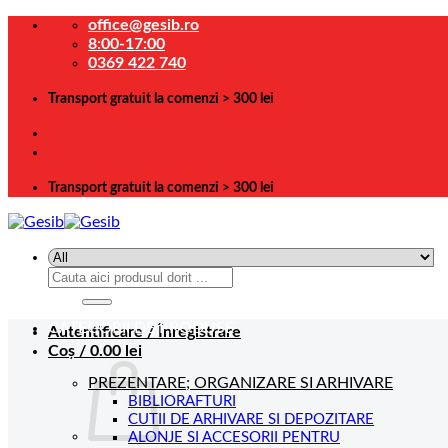
Skip
office@gesib.ro
to
8:00-17:00
content
0369 422 740
Transport gratuit la comenzi > 300 lei
Transport gratuit la comenzi > 300 lei
Caută
după:
CATEGORII DE PRODUSE
Autentificare / Înregistrare
Coș /
0.00
lei
PREZENTARE; ORGANIZARE SI ARHIVARE
BIBLIORAFTURI
CUTII DE ARHIVARE SI DEPOZITARE
ALONJE SI ACCESORII PENTRU