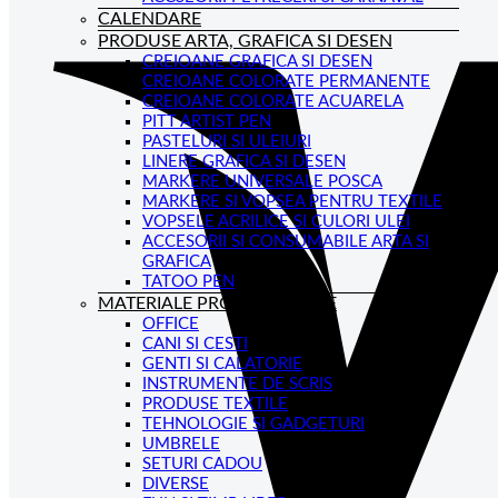
CALENDARE
PRODUSE ARTA, GRAFICA SI DESEN
CREIOANE GRAFICA SI DESEN
CREIOANE COLORATE PERMANENTE
CREIOANE COLORATE ACUARELA
PITT ARTIST PEN
PASTELURI SI ULEIURI
LINERE GRAFICA SI DESEN
MARKERE UNIVERSALE POSCA
MARKERE SI VOPSEA PENTRU TEXTILE
VOPSELE ACRILICE SI CULORI ULEI
ACCESORII SI CONSUMABILE ARTA SI
GRAFICA
TATOO PEN
MATERIALE PROMOTIONALE
OFFICE
CANI SI CESTI
GENTI SI CALATORIE
INSTRUMENTE DE SCRIS
PRODUSE TEXTILE
TEHNOLOGIE SI GADGETURI
UMBRELE
SETURI CADOU
DIVERSE