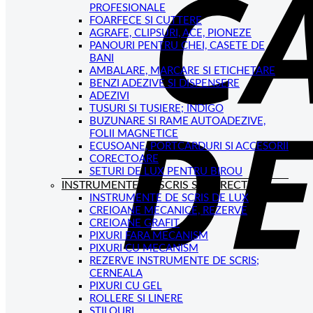
PROFESIONALE
FOARFECE SI CUTTERE
AGRAFE, CLIPSURI, ACE, PIONEZE
PANOURI PENTRU CHEI, CASETE DE
BANI
AMBALARE, MARCARE SI ETICHETARE
BENZI ADEZIVE SI DISPENSERE
ADEZIVI
TUSURI SI TUSIERE; INDIGO
BUZUNARE SI RAME AUTOADEZIVE,
FOLII MAGNETICE
ECUSOANE, PORTCARDURI SI ACCESORII
CORECTOARE
SETURI DE LUX PENTRU BIROU
INSTRUMENTE DE SCRIS SI CORECTAT
INSTRUMENTE DE SCRIS DE LUX
CREIOANE MECANICE, REZERVE
CREIOANE GRAFIT
PIXURI FARA MECANISM
PIXURI CU MECANISM
REZERVE INSTRUMENTE DE SCRIS;
CERNEALA
PIXURI CU GEL
ROLLERE SI LINERE
STILOURI