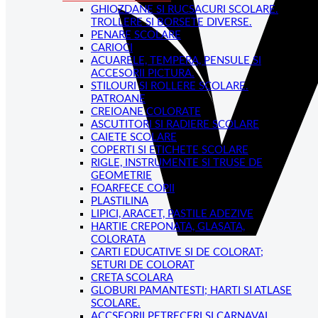
GHIOZDANE SI RUCSACURI SCOLARE.
TROLLERE SI BORSETE DIVERSE.
PENARE SCOLARE
CARIOCI
ACUARELE, TEMPERA, PENSULE SI
ACCESORII PICTURA.
STILOURI SI ROLLERE SCOLARE.
PATROANE
CREIOANE COLORATE
ASCUTITORI SI RADIERE SCOLARE
CAIETE SCOLARE
COPERTI SI ETICHETE SCOLARE
RIGLE, INSTRUMENTE SI TRUSE DE
GEOMETRIE
FOARFECE COPII
PLASTILINA
LIPICI, ARACET, PASTILE ADEZIVE
HARTIE CREPONATA, GLASATA,
COLORATA
CARTI EDUCATIVE SI DE COLORAT;
SETURI DE COLORAT
CRETA SCOLARA
GLOBURI PAMANTESTI; HARTI SI ATLASE
SCOLARE.
ACCSEORII PETRECERI SI CARNAVAL