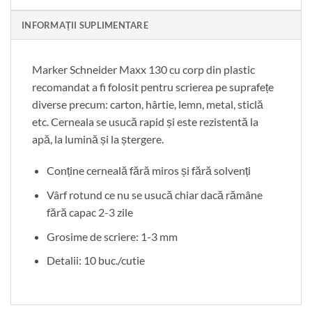
INFORMAȚII SUPLIMENTARE
Marker Schneider Maxx 130 cu corp din plastic
recomandat a fi folosit pentru scrierea pe suprafețe
diverse precum: carton, hârtie, lemn, metal, sticlă
etc. Cerneala se usucă rapid și este rezistentă la
apă, la lumină și la ștergere.
Conține cerneală fără miros și fără solvenți
Vârf rotund ce nu se usucă chiar dacă rămâne
fără capac 2-3 zile
Grosime de scriere: 1-3 mm
Detalii: 10 buc./cutie