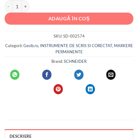
fost:
4.75 lei.
Cantitate Marker permanent vârf rotund 1-3 mm Schneider 130
5.12 lei.
ADAUGĂ ÎN COȘ
SKU:
SD-002574
Categorii:
Gesib.ro
,
INSTRUMENTE DE SCRIS SI CORECTAT
,
MARKERE
PERMANENTE
Brand:
SCHNEIDER
DESCRIERE