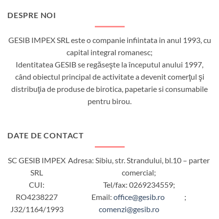
DESPRE NOI
GESIB IMPEX SRL este o companie infiintata in anul 1993, cu
capital integral romanesc;
Identitatea GESIB se regăseşte la începutul anului 1997,
când obiectul principal de activitate a devenit comerţul şi
distribuţia de produse de birotica, papetarie si consumabile
pentru birou.
DATE DE CONTACT
SC GESIB IMPEX
Adresa: Sibiu, str. Strandului, bl.10 – parter
SRL
comercial;
CUI:
Tel/fax: 0269234559;
RO4238227
Email:
office@gesib.ro
;
J32/1164/1993
comenzi@gesib.ro