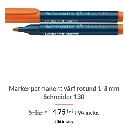
Marker permanent vârf rotund 1-3 mm
Schneider 130
Prețul
Prețul
5.12
4.75
lei
lei
TVA inclus
inițial
curent
536 în stoc
a
este: