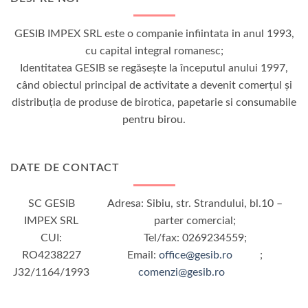
GESIB IMPEX SRL este o companie infiintata in anul 1993,
cu capital integral romanesc;
Identitatea GESIB se regăseşte la începutul anului 1997,
când obiectul principal de activitate a devenit comerţul şi
distribuţia de produse de birotica, papetarie si consumabile
pentru birou.
DATE DE CONTACT
SC GESIB
Adresa: Sibiu, str. Strandului, bl.10 –
IMPEX SRL
parter comercial;
CUI:
Tel/fax: 0269234559;
RO4238227
Email:
office@gesib.ro
;
J32/1164/1993
comenzi@gesib.ro