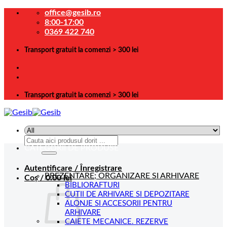
Skip
office@gesib.ro
to
8:00-17:00
content
0369 422 740
Transport gratuit la comenzi > 300 lei
Transport gratuit la comenzi > 300 lei
Caută
CATEGORII DE PRODUSE
după:
Autentificare / Înregistrare
PREZENTARE; ORGANIZARE SI ARHIVARE
Coș /
0.00
lei
BIBLIORAFTURI
CUTII DE ARHIVARE SI DEPOZITARE
ALONJE SI ACCESORII PENTRU
ARHIVARE
CAIETE MECANICE. REZERVE