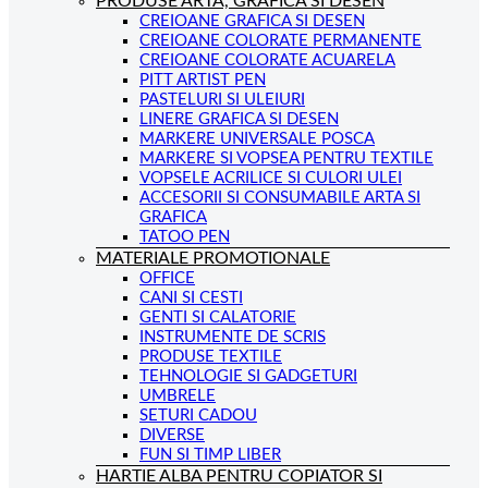
PRODUSE ARTA, GRAFICA SI DESEN
CREIOANE GRAFICA SI DESEN
CREIOANE COLORATE PERMANENTE
CREIOANE COLORATE ACUARELA
PITT ARTIST PEN
PASTELURI SI ULEIURI
LINERE GRAFICA SI DESEN
MARKERE UNIVERSALE POSCA
MARKERE SI VOPSEA PENTRU TEXTILE
VOPSELE ACRILICE SI CULORI ULEI
ACCESORII SI CONSUMABILE ARTA SI
GRAFICA
TATOO PEN
MATERIALE PROMOTIONALE
OFFICE
CANI SI CESTI
GENTI SI CALATORIE
INSTRUMENTE DE SCRIS
PRODUSE TEXTILE
TEHNOLOGIE SI GADGETURI
UMBRELE
SETURI CADOU
DIVERSE
FUN SI TIMP LIBER
HARTIE ALBA PENTRU COPIATOR SI