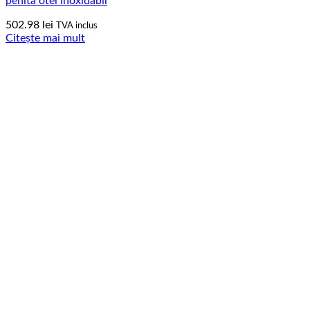
penita otel inoxidabil
502.98
lei
TVA inclus
Citește mai mult