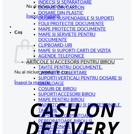
INDECSI SI SEPARATOARE
Nu ai niciun produs în coș.
DOSARE DIN CARTON
DOSARE DIN PLASTIC
Înapoi la magazin
DOSARE SUSPENDABILE SI SUPORTI
FOLII PROTECTIE DOCUMENTE
MAPE PROTECTIE DOCUMENTE
Coș
MAPE SI SERVIETE PENTRU
DOCUMENTE
CLIPBOARD-URI
MAPE SI SUPORTI CARTI DE VIZITA
AGENDE TELEFONICE
ARTICOLE SI ACCESORII PENTRU BIROU
TAVITE PENTRU DOCUMENTE.
Nu ai niciun produs în coș.
CABINETE CU SERTARE
SUPORTI VERTICALI PENTRU DOSARE SI
Înapoi la magazin
CATALOAGE
COSURI DE BIROU
C
SUPORTI ACCESORII BIROU
MAPE PENTRU BIROU
D
CAPSATOARE BIROU SI PROFESIONALE.
TACKERE
CAPSE SI DECAPSATOARE
PERFORATOARE BIROU SI
PROFESIONALE
FOARFECE SI CUTTERE