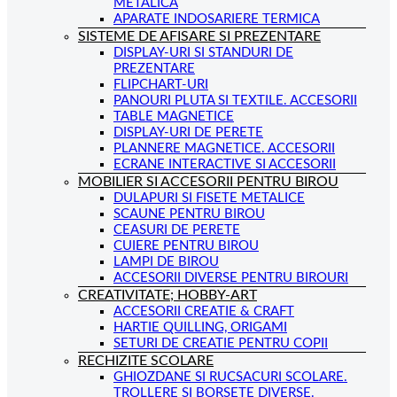
METALICA
APARATE INDOSARIERE TERMICA
SISTEME DE AFISARE SI PREZENTARE
DISPLAY-URI SI STANDURI DE
PREZENTARE
FLIPCHART-URI
PANOURI PLUTA SI TEXTILE. ACCESORII
TABLE MAGNETICE
DISPLAY-URI DE PERETE
PLANNERE MAGNETICE. ACCESORII
ECRANE INTERACTIVE SI ACCESORII
MOBILIER SI ACCESORII PENTRU BIROU
DULAPURI SI FISETE METALICE
SCAUNE PENTRU BIROU
CEASURI DE PERETE
CUIERE PENTRU BIROU
LAMPI DE BIROU
ACCESORII DIVERSE PENTRU BIROURI
CREATIVITATE; HOBBY-ART
ACCESORII CREATIE & CRAFT
HARTIE QUILLING, ORIGAMI
SETURI DE CREATIE PENTRU COPII
RECHIZITE SCOLARE
GHIOZDANE SI RUCSACURI SCOLARE.
TROLLERE SI BORSETE DIVERSE.