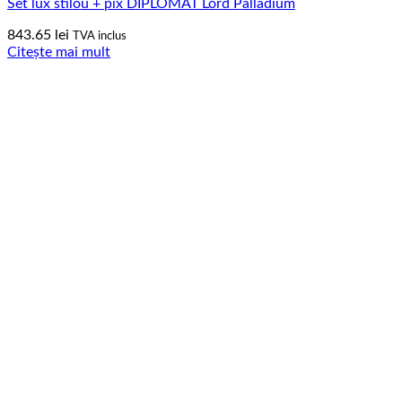
Set lux stilou + pix DIPLOMAT Lord Palladium
843.65
lei
TVA inclus
Citește mai mult