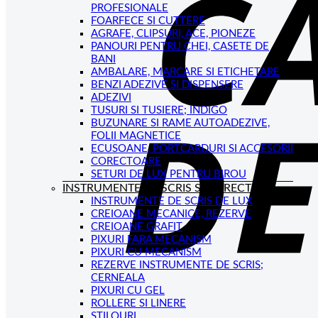
PROFESIONALE
FOARFECE SI CUTTERE
AGRAFE, CLIPSURI, ACE, PIONEZE
PANOURI PENTRU CHEI, CASETE DE
BANI
AMBALARE, MARCARE SI ETICHETARE
BENZI ADEZIVE SI DISPENSERE
ADEZIVI
TUSURI SI TUSIERE; INDIGO
BUZUNARE SI RAME AUTOADEZIVE,
FOLII MAGNETICE
ECUSOANE, PORTCARDURI SI ACCESORII
CORECTOARE
SETURI DE LUX PENTRU BIROU
INSTRUMENTE DE SCRIS SI CORECTAT
INSTRUMENTE DE SCRIS DE LUX
CREIOANE MECANICE, REZERVE
CREIOANE GRAFIT
PIXURI FARA MECANISM
PIXURI CU MECANISM
REZERVE INSTRUMENTE DE SCRIS;
CERNEALA
PIXURI CU GEL
ROLLERE SI LINERE
STILOURI