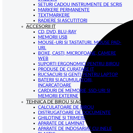
SETURI CADOU INSTRUMENTE DE SCRIS
MARKERE PERMANENTE
TEXTMARKERE
RADIERE SI ASCUTITORI
ACCESORII IT
CD, DVD, BLU-RAY
MEMORII USB
MOUSE-URI SI TASTATURI. MOUSE PAD-
URI.
BOXE, CASTI, MICROFOANE, CAMERE
WEB
SUPORTI ERGONOMICI PENTRU BIROU
PRODUSE DE CURATARE IT
RUCSACURI SI GENTI PENTRU LAPTOP
BATERII SI ACUMULATORI,
INCARCATOARE
CARDURI DE MEMORIE, SSD-URI SI
MEMORII EXTERNE
TEHNICA DE BIROU SI ACCESORII
CALCULATOARE DE BIROU
DISTRUGATOARE DE DOCUMENTE
GHILOTINE SI TRIMERE
APARATE DE LAMINAT
APARATE DE INDOSARIAT CU INELE