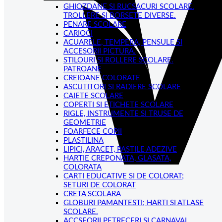
GHIOZDANE SI RUCSACURI SCOLARE.
TROLLERE SI BORSETE DIVERSE.
PENARE SCOLARE
CARIOCI
ACUARELE, TEMPERA, PENSULE SI
ACCESORII PICTURA.
STILOURI SI ROLLERE SCOLARE.
PATROANE
CREIOANE COLORATE
ASCUTITORI SI RADIERE SCOLARE
CAIETE SCOLARE
COPERTI SI ETICHETE SCOLARE
RIGLE, INSTRUMENTE SI TRUSE DE
GEOMETRIE
FOARFECE COPII
PLASTILINA
LIPICI, ARACET, PASTILE ADEZIVE
HARTIE CREPONATA, GLASATA,
COLORATA
CARTI EDUCATIVE SI DE COLORAT;
SETURI DE COLORAT
CRETA SCOLARA
GLOBURI PAMANTESTI; HARTI SI ATLASE
SCOLARE.
ACCSEORII PETRECERI SI CARNAVAL