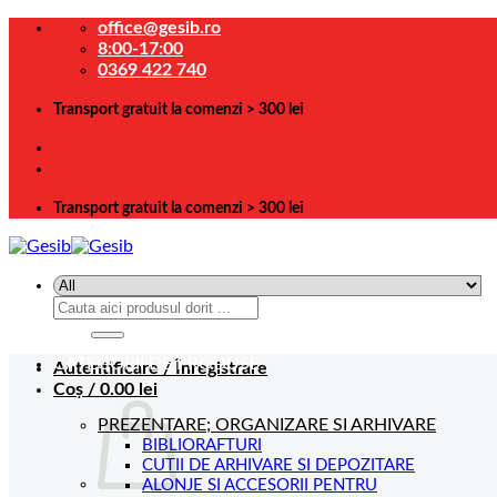
Skip
office@gesib.ro
to
8:00-17:00
content
0369 422 740
Transport gratuit la comenzi > 300 lei
Transport gratuit la comenzi > 300 lei
Caută
după:
CATEGORII DE PRODUSE
Autentificare / Înregistrare
Coș /
0.00
lei
PREZENTARE; ORGANIZARE SI ARHIVARE
BIBLIORAFTURI
CUTII DE ARHIVARE SI DEPOZITARE
ALONJE SI ACCESORII PENTRU