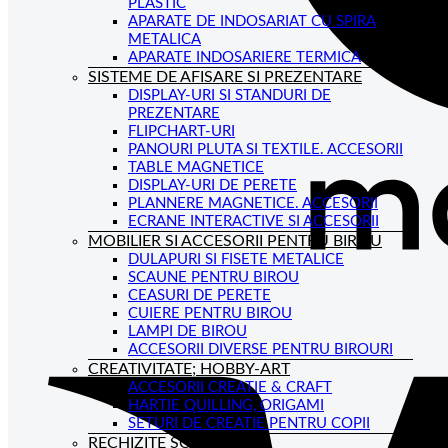
PLASTIC
APARATE DE INDOSARIAT CU SPIRA
METALICA
APARATE INDOSARIERE TERMICA
SISTEME DE AFISARE SI PREZENTARE
DISPLAY-URI SI STANDURI DE
PREZENTARE
FLIPCHART-URI
PANOURI PLUTA SI TEXTILE. ACCESORII
TABLE MAGNETICE
DISPLAY-URI DE PERETE
PLANNERE MAGNETICE. ACCESORII
ECRANE INTERACTIVE SI ACCESORII
MOBILIER SI ACCESORII PENTRU BIROU
DULAPURI SI FISETE METALICE
SCAUNE PENTRU BIROU
CEASURI DE PERETE
CUIERE PENTRU BIROU
LAMPI DE BIROU
ACCESORII DIVERSE PENTRU BIROURI
CREATIVITATE; HOBBY-ART
ACCESORII CREATIE & CRAFT
HARTIE QUILLING, ORIGAMI
SETURI DE CREATIE PENTRU COPII
RECHIZITE SCOLARE