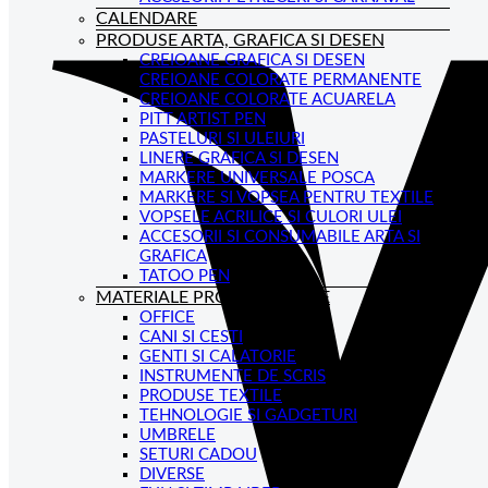
CALENDARE
PRODUSE ARTA, GRAFICA SI DESEN
CREIOANE GRAFICA SI DESEN
CREIOANE COLORATE PERMANENTE
CREIOANE COLORATE ACUARELA
PITT ARTIST PEN
PASTELURI SI ULEIURI
LINERE GRAFICA SI DESEN
MARKERE UNIVERSALE POSCA
MARKERE SI VOPSEA PENTRU TEXTILE
VOPSELE ACRILICE SI CULORI ULEI
ACCESORII SI CONSUMABILE ARTA SI
GRAFICA
TATOO PEN
MATERIALE PROMOTIONALE
OFFICE
CANI SI CESTI
GENTI SI CALATORIE
INSTRUMENTE DE SCRIS
PRODUSE TEXTILE
TEHNOLOGIE SI GADGETURI
UMBRELE
SETURI CADOU
DIVERSE