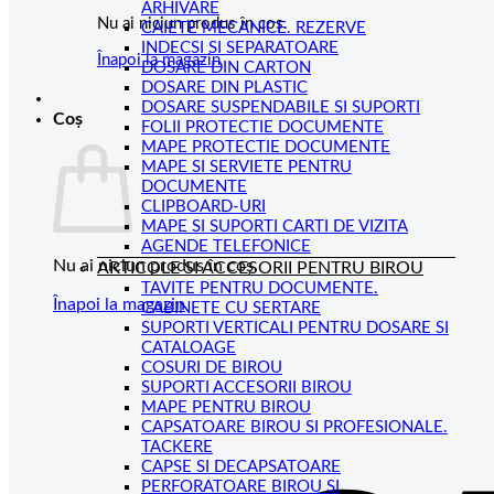
ARHIVARE
Nu ai niciun produs în coș.
CAIETE MECANICE. REZERVE
INDECSI SI SEPARATOARE
Înapoi la magazin
DOSARE DIN CARTON
DOSARE DIN PLASTIC
DOSARE SUSPENDABILE SI SUPORTI
Coș
FOLII PROTECTIE DOCUMENTE
MAPE PROTECTIE DOCUMENTE
MAPE SI SERVIETE PENTRU
DOCUMENTE
CLIPBOARD-URI
MAPE SI SUPORTI CARTI DE VIZITA
AGENDE TELEFONICE
Nu ai niciun produs în coș.
ARTICOLE SI ACCESORII PENTRU BIROU
TAVITE PENTRU DOCUMENTE.
Înapoi la magazin
CABINETE CU SERTARE
SUPORTI VERTICALI PENTRU DOSARE SI
CATALOAGE
COSURI DE BIROU
SUPORTI ACCESORII BIROU
MAPE PENTRU BIROU
CAPSATOARE BIROU SI PROFESIONALE.
TACKERE
CAPSE SI DECAPSATOARE
PERFORATOARE BIROU SI