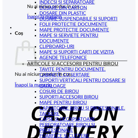
INDECSI SI SEPARATOARE
Nu ai niciun produs în coș.
DOSARE DIN CARTON
DOSARE DIN PLASTIC
Înapoi la magazin
DOSARE SUSPENDABILE SI SUPORTI
FOLII PROTECTIE DOCUMENTE
MAPE PROTECTIE DOCUMENTE
Coș
MAPE SI SERVIETE PENTRU
DOCUMENTE
CLIPBOARD-URI
MAPE SI SUPORTI CARTI DE VIZITA
AGENDE TELEFONICE
ARTICOLE SI ACCESORII PENTRU BIROU
TAVITE PENTRU DOCUMENTE.
Nu ai niciun produs în coș.
CABINETE CU SERTARE
SUPORTI VERTICALI PENTRU DOSARE SI
Înapoi la magazin
CATALOAGE
COSURI DE BIROU
C
SUPORTI ACCESORII BIROU
MAPE PENTRU BIROU
D
CAPSATOARE BIROU SI PROFESIONALE.
TACKERE
CAPSE SI DECAPSATOARE
PERFORATOARE BIROU SI
PROFESIONALE
FOARFECE SI CUTTERE