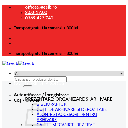
Skip
office@gesib.ro
to
8:00-17:00
content
0369 422 740
Transport gratuit la comenzi > 300 lei
Transport gratuit la comenzi > 300 lei
Caută
CATEGORII DE PRODUSE
după:
Autentificare / Înregistrare
PREZENTARE; ORGANIZARE SI ARHIVARE
Coș /
0.00
lei
BIBLIORAFTURI
CUTII DE ARHIVARE SI DEPOZITARE
ALONJE SI ACCESORII PENTRU
ARHIVARE
CAIETE MECANICE. REZERVE