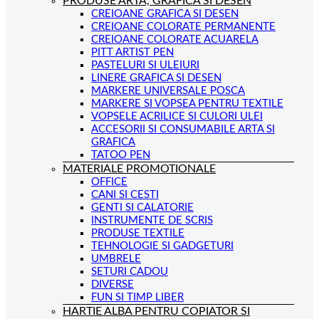
PRODUSE ARTA, GRAFICA SI DESEN
CREIOANE GRAFICA SI DESEN
CREIOANE COLORATE PERMANENTE
CREIOANE COLORATE ACUARELA
PITT ARTIST PEN
PASTELURI SI ULEIURI
LINERE GRAFICA SI DESEN
MARKERE UNIVERSALE POSCA
MARKERE SI VOPSEA PENTRU TEXTILE
VOPSELE ACRILICE SI CULORI ULEI
ACCESORII SI CONSUMABILE ARTA SI
GRAFICA
TATOO PEN
MATERIALE PROMOTIONALE
OFFICE
CANI SI CESTI
GENTI SI CALATORIE
INSTRUMENTE DE SCRIS
PRODUSE TEXTILE
TEHNOLOGIE SI GADGETURI
UMBRELE
SETURI CADOU
DIVERSE
FUN SI TIMP LIBER
HARTIE ALBA PENTRU COPIATOR SI