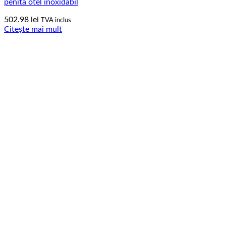
penita otel inoxidabil
502.98
lei
TVA inclus
Citește mai mult