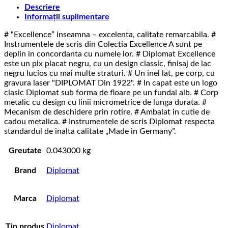
Descriere
Informații suplimentare
# “Excellence” inseamna – excelenta, calitate remarcabila. #
Instrumentele de scris din Colectia Excellence A sunt pe
deplin in concordanta cu numele lor. # Diplomat Excellence
este un pix placat negru, cu un design classic, finisaj de lac
negru lucios cu mai multe straturi. # Un inel lat, pe corp, cu
gravura laser "DIPLOMAT Din 1922". # In capat este un logo
clasic Diplomat sub forma de floare pe un fundal alb. # Corp
metalic cu design cu linii micrometrice de lunga durata. #
Mecanism de deschidere prin rotire. # Ambalat in cutie de
cadou metalica. # Instrumentele de scris Diplomat respecta
standardul de inalta calitate „Made in Germany”.
Greutate
0.043000 kg
Brand
Diplomat
Marca
Diplomat
Tip produs
Diplomat