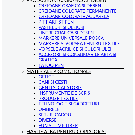
PRODUSE ARTA, GRAFICA SI DESEN
CREIOANE GRAFICA SI DESEN
CREIOANE COLORATE PERMANENTE
CREIOANE COLORATE ACUARELA
PITT ARTIST PEN
PASTELURI SI ULEIURI
LINERE GRAFICA SI DESEN
MARKERE UNIVERSALE POSCA
MARKERE SI VOPSEA PENTRU TEXTILE
VOPSELE ACRILICE SI CULORI ULEI
ACCESORII SI CONSUMABILE ARTA SI
GRAFICA
TATOO PEN
MATERIALE PROMOTIONALE
OFFICE
CANI SI CESTI
GENTI SI CALATORIE
INSTRUMENTE DE SCRIS
PRODUSE TEXTILE
TEHNOLOGIE SI GADGETURI
UMBRELE
SETURI CADOU
DIVERSE
FUN SI TIMP LIBER
HARTIE ALBA PENTRU COPIATOR SI