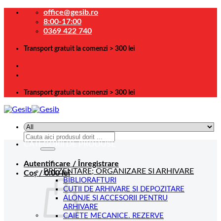
Skip
office@gesib.ro
to
8:00-17:00
content
0369 422 740
Transport gratuit la comenzi > 300 lei
Transport gratuit la comenzi > 300 lei
Caută
CATEGORII DE PRODUSE
după:
Autentificare / Înregistrare
PREZENTARE; ORGANIZARE SI ARHIVARE
Coș /
0.00
lei
BIBLIORAFTURI
CUTII DE ARHIVARE SI DEPOZITARE
ALONJE SI ACCESORII PENTRU
ARHIVARE
CAIETE MECANICE. REZERVE