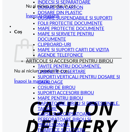
INDECSI SI SEPARATOARE
Nu ai niciun produs în coș.
DOSARE DIN CARTON
DOSARE DIN PLASTIC
Înapoi la magazin
DOSARE SUSPENDABILE SI SUPORTI
FOLII PROTECTIE DOCUMENTE
MAPE PROTECTIE DOCUMENTE
Coș
MAPE SI SERVIETE PENTRU
DOCUMENTE
CLIPBOARD-URI
MAPE SI SUPORTI CARTI DE VIZITA
AGENDE TELEFONICE
ARTICOLE SI ACCESORII PENTRU BIROU
TAVITE PENTRU DOCUMENTE.
Nu ai niciun produs în coș.
CABINETE CU SERTARE
SUPORTI VERTICALI PENTRU DOSARE SI
Înapoi la magazin
CATALOAGE
COSURI DE BIROU
C
SUPORTI ACCESORII BIROU
MAPE PENTRU BIROU
D
CAPSATOARE BIROU SI PROFESIONALE.
TACKERE
CAPSE SI DECAPSATOARE
PERFORATOARE BIROU SI
PROFESIONALE
FOARFECE SI CUTTERE