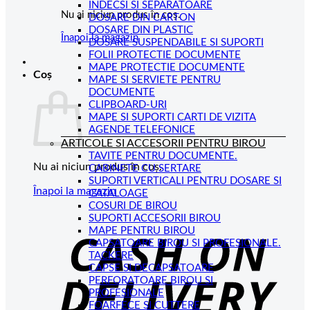
INDECSI SI SEPARATOARE
Nu ai niciun produs în coș.
DOSARE DIN CARTON
DOSARE DIN PLASTIC
Înapoi la magazin
DOSARE SUSPENDABILE SI SUPORTI
FOLII PROTECTIE DOCUMENTE
MAPE PROTECTIE DOCUMENTE
Coș
MAPE SI SERVIETE PENTRU
DOCUMENTE
CLIPBOARD-URI
MAPE SI SUPORTI CARTI DE VIZITA
AGENDE TELEFONICE
ARTICOLE SI ACCESORII PENTRU BIROU
TAVITE PENTRU DOCUMENTE.
Nu ai niciun produs în coș.
CABINETE CU SERTARE
SUPORTI VERTICALI PENTRU DOSARE SI
Înapoi la magazin
CATALOAGE
COSURI DE BIROU
C
SUPORTI ACCESORII BIROU
MAPE PENTRU BIROU
D
CAPSATOARE BIROU SI PROFESIONALE.
TACKERE
CAPSE SI DECAPSATOARE
PERFORATOARE BIROU SI
PROFESIONALE
FOARFECE SI CUTTERE