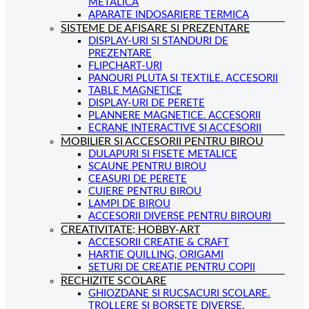
METALICA
APARATE INDOSARIERE TERMICA
SISTEME DE AFISARE SI PREZENTARE
DISPLAY-URI SI STANDURI DE
PREZENTARE
FLIPCHART-URI
PANOURI PLUTA SI TEXTILE. ACCESORII
TABLE MAGNETICE
DISPLAY-URI DE PERETE
PLANNERE MAGNETICE. ACCESORII
ECRANE INTERACTIVE SI ACCESORII
MOBILIER SI ACCESORII PENTRU BIROU
DULAPURI SI FISETE METALICE
SCAUNE PENTRU BIROU
CEASURI DE PERETE
CUIERE PENTRU BIROU
LAMPI DE BIROU
ACCESORII DIVERSE PENTRU BIROURI
CREATIVITATE; HOBBY-ART
ACCESORII CREATIE & CRAFT
HARTIE QUILLING, ORIGAMI
SETURI DE CREATIE PENTRU COPII
RECHIZITE SCOLARE
GHIOZDANE SI RUCSACURI SCOLARE.
TROLLERE SI BORSETE DIVERSE.