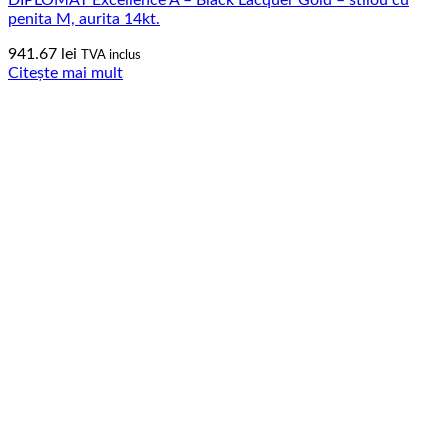
penita M, aurita 14kt.
941.67
lei
TVA inclus
Citește mai mult