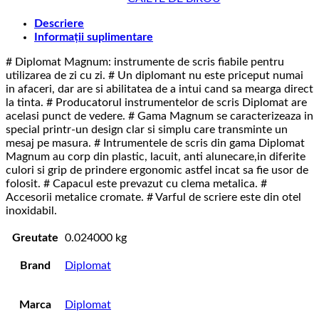
Descriere
Informații suplimentare
# Diplomat Magnum: instrumente de scris fiabile pentru
utilizarea de zi cu zi. # Un diplomant nu este priceput numai
in afaceri, dar are si abilitatea de a intui cand sa mearga direct
la tinta. # Producatorul instrumentelor de scris Diplomat are
acelasi punct de vedere. # Gama Magnum se caracterizeaza in
special printr-un design clar si simplu care transminte un
mesaj pe masura. # Intrumentele de scris din gama Diplomat
Magnum au corp din plastic, lacuit, anti alunecare,in diferite
culori si grip de prindere ergonomic astfel incat sa fie usor de
folosit. # Capacul este prevazut cu clema metalica. #
Accesorii metalice cromate. # Varful de scriere este din otel
inoxidabil.
Greutate
0.024000 kg
Brand
Diplomat
Marca
Diplomat