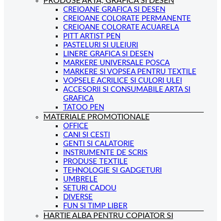
PRODUSE ARTA, GRAFICA SI DESEN
CREIOANE GRAFICA SI DESEN
CREIOANE COLORATE PERMANENTE
CREIOANE COLORATE ACUARELA
PITT ARTIST PEN
PASTELURI SI ULEIURI
LINERE GRAFICA SI DESEN
MARKERE UNIVERSALE POSCA
MARKERE SI VOPSEA PENTRU TEXTILE
VOPSELE ACRILICE SI CULORI ULEI
ACCESORII SI CONSUMABILE ARTA SI
GRAFICA
TATOO PEN
MATERIALE PROMOTIONALE
OFFICE
CANI SI CESTI
GENTI SI CALATORIE
INSTRUMENTE DE SCRIS
PRODUSE TEXTILE
TEHNOLOGIE SI GADGETURI
UMBRELE
SETURI CADOU
DIVERSE
FUN SI TIMP LIBER
HARTIE ALBA PENTRU COPIATOR SI