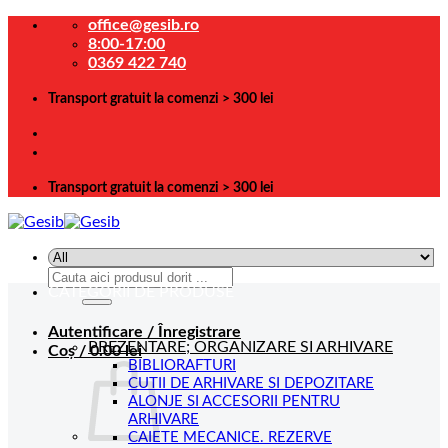
Skip
office@gesib.ro
to
8:00-17:00
content
0369 422 740
Transport gratuit la comenzi > 300 lei
Transport gratuit la comenzi > 300 lei
Caută
CATEGORII DE PRODUSE
după:
Autentificare / Înregistrare
PREZENTARE; ORGANIZARE SI ARHIVARE
Coș /
0.00
lei
BIBLIORAFTURI
CUTII DE ARHIVARE SI DEPOZITARE
ALONJE SI ACCESORII PENTRU
ARHIVARE
CAIETE MECANICE. REZERVE