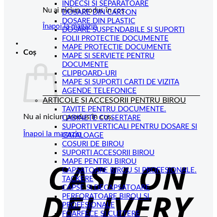
INDECSI SI SEPARATOARE
Nu ai niciun produs în coș.
DOSARE DIN CARTON
DOSARE DIN PLASTIC
Înapoi la magazin
DOSARE SUSPENDABILE SI SUPORTI
FOLII PROTECTIE DOCUMENTE
MAPE PROTECTIE DOCUMENTE
Coș
MAPE SI SERVIETE PENTRU
DOCUMENTE
CLIPBOARD-URI
MAPE SI SUPORTI CARTI DE VIZITA
AGENDE TELEFONICE
ARTICOLE SI ACCESORII PENTRU BIROU
TAVITE PENTRU DOCUMENTE.
Nu ai niciun produs în coș.
CABINETE CU SERTARE
SUPORTI VERTICALI PENTRU DOSARE SI
Înapoi la magazin
CATALOAGE
COSURI DE BIROU
C
SUPORTI ACCESORII BIROU
MAPE PENTRU BIROU
D
CAPSATOARE BIROU SI PROFESIONALE.
TACKERE
CAPSE SI DECAPSATOARE
PERFORATOARE BIROU SI
PROFESIONALE
FOARFECE SI CUTTERE