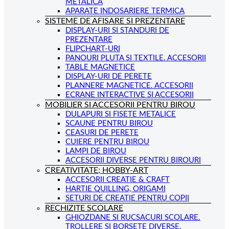
METALICA
APARATE INDOSARIERE TERMICA
SISTEME DE AFISARE SI PREZENTARE
DISPLAY-URI SI STANDURI DE
PREZENTARE
FLIPCHART-URI
PANOURI PLUTA SI TEXTILE. ACCESORII
TABLE MAGNETICE
DISPLAY-URI DE PERETE
PLANNERE MAGNETICE. ACCESORII
ECRANE INTERACTIVE SI ACCESORII
MOBILIER SI ACCESORII PENTRU BIROU
DULAPURI SI FISETE METALICE
SCAUNE PENTRU BIROU
CEASURI DE PERETE
CUIERE PENTRU BIROU
LAMPI DE BIROU
ACCESORII DIVERSE PENTRU BIROURI
CREATIVITATE; HOBBY-ART
ACCESORII CREATIE & CRAFT
HARTIE QUILLING, ORIGAMI
SETURI DE CREATIE PENTRU COPII
RECHIZITE SCOLARE
GHIOZDANE SI RUCSACURI SCOLARE.
TROLLERE SI BORSETE DIVERSE.