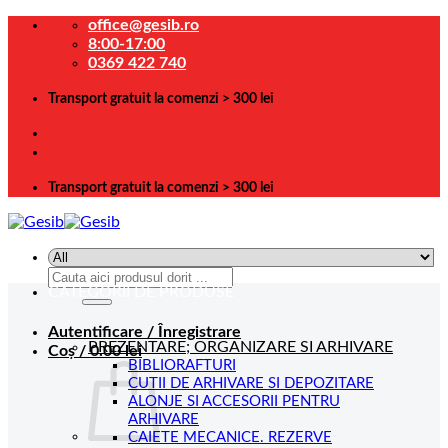
Skip
office@gesib.ro
to
8:00-17:00
content
0369 422 740
Transport gratuit la comenzi > 300 lei
Transport gratuit la comenzi > 300 lei
Caută
CATEGORII DE PRODUSE
după:
Autentificare / Înregistrare
PREZENTARE; ORGANIZARE SI ARHIVARE
Coș /
0.00
lei
BIBLIORAFTURI
CUTII DE ARHIVARE SI DEPOZITARE
ALONJE SI ACCESORII PENTRU
ARHIVARE
CAIETE MECANICE. REZERVE