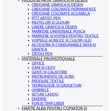
PRODUSE ARTA, GRAFICA SI DESEN
CREIOANE GRAFICA SI DESEN
CREIOANE COLORATE PERMANENTE
CREIOANE COLORATE ACUARELA
PITT ARTIST PEN
PASTELURI SI ULEIURI
LINERE GRAFICA SI DESEN
MARKERE UNIVERSALE POSCA
MARKERE SI VOPSEA PENTRU TEXTILE
VOPSELE ACRILICE SI CULORI ULEI
ACCESORII SI CONSUMABILE ARTA SI
GRAFICA
TATOO PEN
MATERIALE PROMOTIONALE
OFFICE
CANI SI CESTI
GENTI SI CALATORIE
INSTRUMENTE DE SCRIS
PRODUSE TEXTILE
TEHNOLOGIE SI GADGETURI
UMBRELE
SETURI CADOU
DIVERSE
FUN SI TIMP LIBER
HARTIE ALBA PENTRU COPIATOR SI