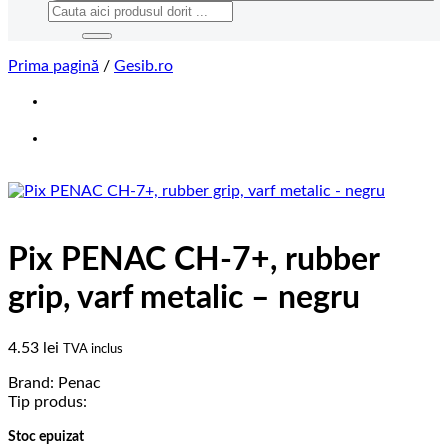
Caută
după:
Prima pagină
/
Gesib.ro
Pix PENAC CH-7+, rubber
grip, varf metalic – negru
4.53
lei
TVA inclus
Brand: Penac
Tip produs:
Stoc epuizat