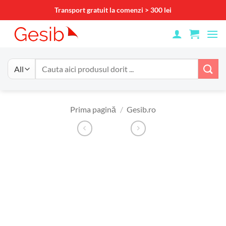
Skip
Transport gratuit la comenzi > 300 lei
to
content
Caută
după:
Prima pagină
/
Gesib.ro