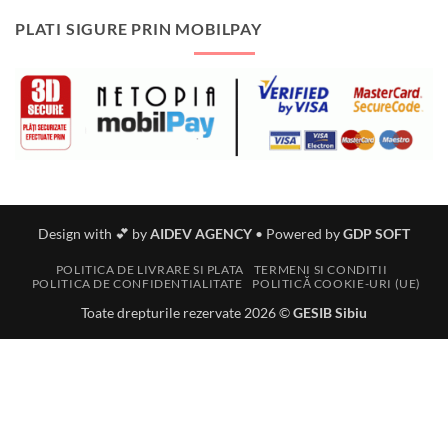
PLATI SIGURE PRIN MOBILPAY
Design with 💕 by
AIDEV AGENCY
•
Powered by
GDP SOFT
POLITICA DE LIVRARE SI PLATA
TERMENI SI CONDITII
POLITICA DE CONFIDENTIALITATE
POLITICĂ COOKIE-URI (UE)
Toate drepturile rezervate 2026 ©
GESIB Sibiu