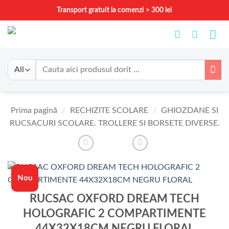
Skip
Transport gratuit la comenzi > 300 lei
to
content
Caută
după:
Prima pagină
/
RECHIZITE SCOLARE
/
GHIOZDANE SI
RUCSACURI SCOLARE. TROLLERE SI BORSETE DIVERSE.
Nou
RUCSAC OXFORD DREAM TECH
HOLOGRAFIC 2 COMPARTIMENTE
44X32X18CM NEGRU FLORAL