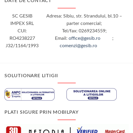
DATE DE CONTACT
SC GESIB
Adresa: Sibiu, str. Strandului, bl.10 –
IMPEX SRL
parter comercial;
CUI:
Tel/fax: 0269234559;
RO4238227
Email:
office@gesib.ro
;
J32/1164/1993
comenzi@gesib.ro
SOLUTIONARE LITIGII
PLATI SIGURE PRIN MOBILPAY