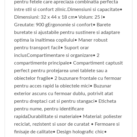
pentru fetele care apreciaza combinatia perfecta
intre stil si confort zilnic.Dimensiuni si capacitate•
Dimensiuni: 32 x 44 x 18 cm• Volum: 25 l•
Greutate: 900 gErgonomie si confort• Barete
buretate si ajustabile pentru sustinere si adaptare
optima la inaltimea copilului• Maner robust
pentru transport facil• Suport orar
inclusCompartimentare si organizare• 2
compartimente principale• Compartiment captusit
perfect pentru protejarea unei tablete sau a
obiectelor fragile• 2 buzunare frontale cu fermoar
pentru acces rapid la obiectele mici• Buzunar
exterior ascuns cu fermoar dublu, potrivit atat
pentru dreptaci cat si pentru stangaci• Eticheta
pentru nume, pentru identificare
rapidaDurabilitate si materiale• Material: poliester
reciclat, rezistent si usor de curatat • Fermoare si
finisaje de calitate• Design holografic chic•