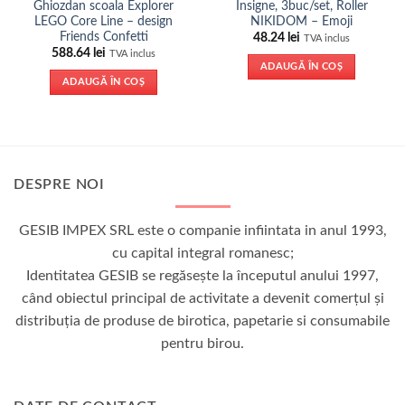
Ghiozdan scoala Explorer
Insigne, 3buc/set, Roller
LEGO Core Line – design
NIKIDOM – Emoji
Friends Confetti
48.24
lei
TVA inclus
588.64
lei
TVA inclus
ADAUGĂ ÎN COȘ
ADAUGĂ ÎN COȘ
DESPRE NOI
GESIB IMPEX SRL este o companie infiintata in anul 1993,
cu capital integral romanesc;
Identitatea GESIB se regăseşte la începutul anului 1997,
când obiectul principal de activitate a devenit comerţul şi
distribuţia de produse de birotica, papetarie si consumabile
pentru birou.