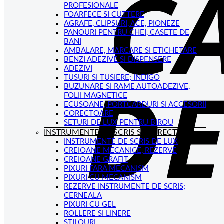
PROFESIONALE
FOARFECE SI CUTTERE
AGRAFE, CLIPSURI, ACE, PIONEZE
PANOURI PENTRU CHEI, CASETE DE
BANI
AMBALARE, MARCARE SI ETICHETARE
BENZI ADEZIVE SI DISPENSERE
ADEZIVI
TUSURI SI TUSIERE; INDIGO
BUZUNARE SI RAME AUTOADEZIVE,
FOLII MAGNETICE
ECUSOANE, PORTCARDURI SI ACCESORII
CORECTOARE
SETURI DE LUX PENTRU BIROU
INSTRUMENTE DE SCRIS SI CORECTAT
INSTRUMENTE DE SCRIS DE LUX
CREIOANE MECANICE, REZERVE
CREIOANE GRAFIT
PIXURI FARA MECANISM
PIXURI CU MECANISM
REZERVE INSTRUMENTE DE SCRIS;
CERNEALA
PIXURI CU GEL
ROLLERE SI LINERE
STILOURI