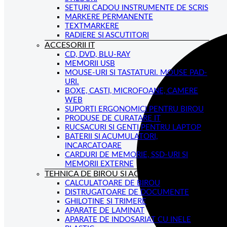
SETURI CADOU INSTRUMENTE DE SCRIS
MARKERE PERMANENTE
TEXTMARKERE
RADIERE SI ASCUTITORI
ACCESORII IT
CD, DVD, BLU-RAY
MEMORII USB
MOUSE-URI SI TASTATURI. MOUSE PAD-
URI.
BOXE, CASTI, MICROFOANE, CAMERE
WEB
SUPORTI ERGONOMICI PENTRU BIROU
PRODUSE DE CURATARE IT
RUCSACURI SI GENTI PENTRU LAPTOP
BATERII SI ACUMULATORI,
INCARCATOARE
CARDURI DE MEMORIE, SSD-URI SI
MEMORII EXTERNE
TEHNICA DE BIROU SI ACCESORII
CALCULATOARE DE BIROU
DISTRUGATOARE DE DOCUMENTE
GHILOTINE SI TRIMERE
APARATE DE LAMINAT
APARATE DE INDOSARIAT CU INELE