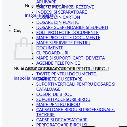
ARHIVARE
Nu ai niciun produs în coș.
CAIETE MECANICE. REZERVE
INDECSI SI SEPARATOARE
Înapoi la magazin
DOSARE DIN CARTON
DOSARE DIN PLASTIC
DOSARE SUSPENDABILE SI SUPORTI
Coș
FOLII PROTECTIE DOCUMENTE
MAPE PROTECTIE DOCUMENTE
MAPE SI SERVIETE PENTRU
DOCUMENTE
CLIPBOARD-URI
MAPE SI SUPORTI CARTI DE VIZITA
AGENDE TELEFONICE
Nu ai niciun produs în coș.
ARTICOLE SI ACCESORII PENTRU BIROU
TAVITE PENTRU DOCUMENTE.
Înapoi la magazin
CABINETE CU SERTARE
SUPORTI VERTICALI PENTRU DOSARE SI
CATALOAGE
COSURI DE BIROU
SUPORTI ACCESORII BIROU
MAPE PENTRU BIROU
CAPSATOARE BIROU SI PROFESIONALE.
TACKERE
CAPSE SI DECAPSATOARE
PERFORATOARE BIROU SI