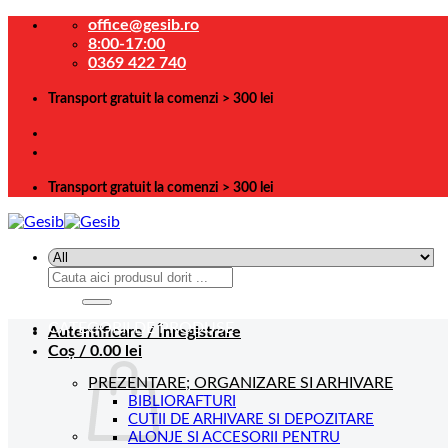
Skip
office@gesib.ro
to
8:00-17:00
content
0369 422 740
Transport gratuit la comenzi > 300 lei
Transport gratuit la comenzi > 300 lei
Caută
după:
CATEGORII DE PRODUSE
Autentificare / Înregistrare
Coș /
0.00
lei
PREZENTARE; ORGANIZARE SI ARHIVARE
BIBLIORAFTURI
CUTII DE ARHIVARE SI DEPOZITARE
ALONJE SI ACCESORII PENTRU