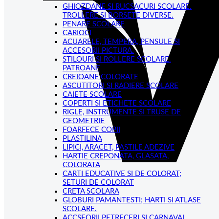
GHIOZDANE SI RUCSACURI SCOLARE.
TROLLERE SI BORSETE DIVERSE.
PENARE SCOLARE
CARIOCI
ACUARELE, TEMPERA, PENSULE SI
ACCESORII PICTURA.
STILOURI SI ROLLERE SCOLARE.
PATROANE
CREIOANE COLORATE
ASCUTITORI SI RADIERE SCOLARE
CAIETE SCOLARE
COPERTI SI ETICHETE SCOLARE
RIGLE, INSTRUMENTE SI TRUSE DE
GEOMETRIE
FOARFECE COPII
PLASTILINA
LIPICI, ARACET, PASTILE ADEZIVE
HARTIE CREPONATA, GLASATA,
COLORATA
CARTI EDUCATIVE SI DE COLORAT;
SETURI DE COLORAT
CRETA SCOLARA
GLOBURI PAMANTESTI; HARTI SI ATLASE
SCOLARE.
ACCSEORII PETRECERI SI CARNAVAL