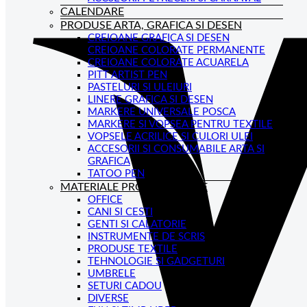
CALENDARE
PRODUSE ARTA, GRAFICA SI DESEN
CREIOANE GRAFICA SI DESEN
CREIOANE COLORATE PERMANENTE
CREIOANE COLORATE ACUARELA
PITT ARTIST PEN
PASTELURI SI ULEIURI
LINERE GRAFICA SI DESEN
MARKERE UNIVERSALE POSCA
MARKERE SI VOPSEA PENTRU TEXTILE
VOPSELE ACRILICE SI CULORI ULEI
ACCESORII SI CONSUMABILE ARTA SI
GRAFICA
TATOO PEN
MATERIALE PROMOTIONALE
OFFICE
CANI SI CESTI
GENTI SI CALATORIE
INSTRUMENTE DE SCRIS
PRODUSE TEXTILE
TEHNOLOGIE SI GADGETURI
UMBRELE
SETURI CADOU
DIVERSE