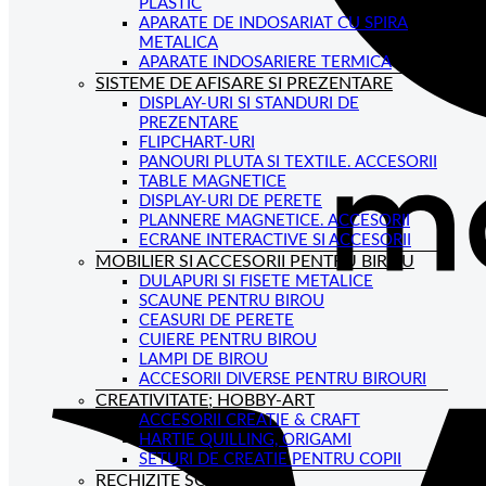
PLASTIC
APARATE DE INDOSARIAT CU SPIRA
METALICA
APARATE INDOSARIERE TERMICA
SISTEME DE AFISARE SI PREZENTARE
DISPLAY-URI SI STANDURI DE
PREZENTARE
FLIPCHART-URI
PANOURI PLUTA SI TEXTILE. ACCESORII
TABLE MAGNETICE
DISPLAY-URI DE PERETE
PLANNERE MAGNETICE. ACCESORII
ECRANE INTERACTIVE SI ACCESORII
MOBILIER SI ACCESORII PENTRU BIROU
DULAPURI SI FISETE METALICE
SCAUNE PENTRU BIROU
CEASURI DE PERETE
CUIERE PENTRU BIROU
LAMPI DE BIROU
ACCESORII DIVERSE PENTRU BIROURI
CREATIVITATE; HOBBY-ART
ACCESORII CREATIE & CRAFT
HARTIE QUILLING, ORIGAMI
SETURI DE CREATIE PENTRU COPII
RECHIZITE SCOLARE