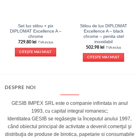
Set lux stilou + pix
Stilou de lux DIPLOMAT
DIPLOMAT Excellence A –
Excellence A – black
chrome
chrome – penita otel
inoxidabil
729.80
lei
TVA inclus
502.98
lei
TVA inclus
CITEȘTE MAI MULT
CITEȘTE MAI MULT
DESPRE NOI
GESIB IMPEX SRL este o companie infiintata in anul
1993, cu capital integral romanesc;
Identitatea GESIB se regăseşte la începutul anului 1997,
când obiectul principal de activitate a devenit comerţul şi
distribuţia de produse de birotica, papetarie si consumabile