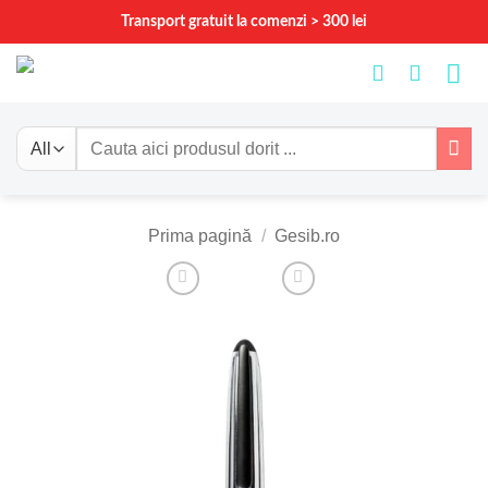
Skip
Transport gratuit la comenzi > 300 lei
to
content
Caută
după:
Prima pagină
/
Gesib.ro