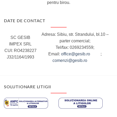
pentru birou.
DATE DE CONTACT
Adresa: Sibiu, str. Strandului, bl.10 –
SC GESIB
parter comercial;
IMPEX SRL
Tel/fax: 0269234559;
CUI: RO4238227
Email:
office@gesib.ro
;
J32/1164/1993
comenzi@gesib.ro
SOLUTIONARE LITIGII