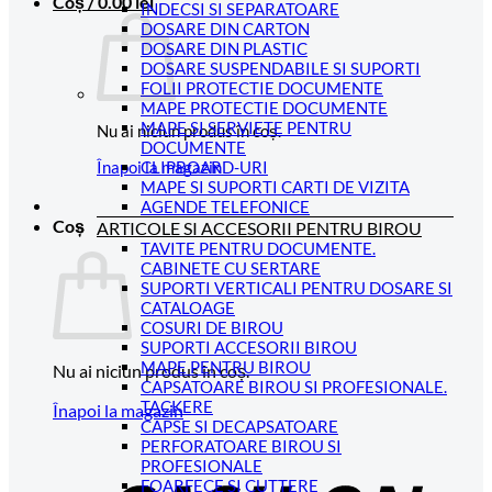
Coș /
0.00
lei
INDECSI SI SEPARATOARE
DOSARE DIN CARTON
DOSARE DIN PLASTIC
DOSARE SUSPENDABILE SI SUPORTI
FOLII PROTECTIE DOCUMENTE
MAPE PROTECTIE DOCUMENTE
MAPE SI SERVIETE PENTRU
Nu ai niciun produs în coș.
DOCUMENTE
CLIPBOARD-URI
Înapoi la magazin
MAPE SI SUPORTI CARTI DE VIZITA
AGENDE TELEFONICE
Coș
ARTICOLE SI ACCESORII PENTRU BIROU
TAVITE PENTRU DOCUMENTE.
CABINETE CU SERTARE
SUPORTI VERTICALI PENTRU DOSARE SI
CATALOAGE
COSURI DE BIROU
SUPORTI ACCESORII BIROU
MAPE PENTRU BIROU
Nu ai niciun produs în coș.
CAPSATOARE BIROU SI PROFESIONALE.
TACKERE
Înapoi la magazin
CAPSE SI DECAPSATOARE
PERFORATOARE BIROU SI
C
PROFESIONALE
FOARFECE SI CUTTERE
D