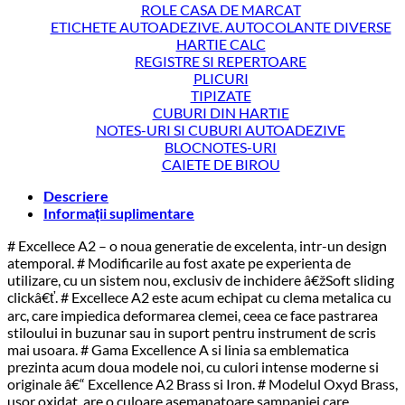
ROLE CASA DE MARCAT
ETICHETE AUTOADEZIVE. AUTOCOLANTE DIVERSE
HARTIE CALC
REGISTRE SI REPERTOARE
PLICURI
TIPIZATE
CUBURI DIN HARTIE
NOTES-URI SI CUBURI AUTOADEZIVE
BLOCNOTES-URI
CAIETE DE BIROU
Descriere
Informații suplimentare
# Excellece A2 – o noua generatie de excelenta, intr-un design
atemporal. # Modificarile au fost axate pe experienta de
utilizare, cu un sistem nou, exclusiv de inchidere â€žSoft sliding
clickâ€ť. # Excellece A2 este acum echipat cu clema metalica cu
arc, care impiedica deformarea clemei, ceea ce face pastrarea
stiloului in buzunar sau in suport pentru instrument de scris
mai usoara. # Gama Excellence A si linia sa emblematica
prezinta acum doua modele noi, cu culori intense moderne si
originale â€“ Excellence A2 Brass si Iron. # Modelul Oxyd Brass,
usor oxidat, are o culoare asemanatoare sampaniei care