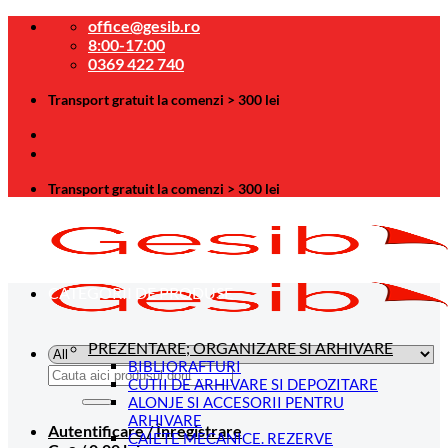
Skip
office@gesib.ro
to
8:00-17:00
content
0369 422 740
Transport gratuit la comenzi > 300 lei
Transport gratuit la comenzi > 300 lei
CATEGORII DE PRODUSE
PREZENTARE; ORGANIZARE SI ARHIVARE
BIBLIORAFTURI
Caută
CUTII DE ARHIVARE SI DEPOZITARE
după:
ALONJE SI ACCESORII PENTRU
ARHIVARE
Autentificare / Înregistrare
CAIETE MECANICE. REZERVE