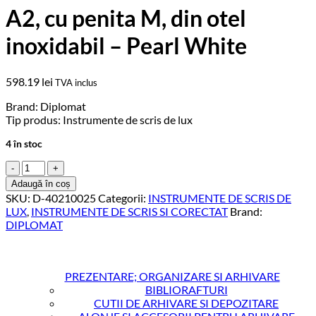
A2, cu penita M, din otel
inoxidabil – Pearl White
598.19
lei
TVA inclus
Brand: Diplomat
Tip produs: Instrumente de scris de lux
4 în stoc
Cantitate
Stilou
Adaugă în coș
DIPLOMAT
SKU:
D-40210025
Categorii:
INSTRUMENTE DE SCRIS DE
Excellence
LUX
,
INSTRUMENTE DE SCRIS SI CORECTAT
Brand:
A2,
DIPLOMAT
cu
penita
M,
din
PREZENTARE; ORGANIZARE SI ARHIVARE
otel
BIBLIORAFTURI
inoxidabil
CUTII DE ARHIVARE SI DEPOZITARE
-