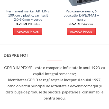
Permanent marker ARTLINE
Patroane cerneala, 6
109, corp plastic, varf tesit
buc/cutie, DIPLOMAT –
2.0-5.0mm – verde
negru
4.21
lei
6.52
lei
TVA inclus
TVA inclus
ADAUGĂ ÎN COȘ
ADAUGĂ ÎN COȘ
DESPRE NOI
GESIB IMPEX SRL este o companie infiintata in anul 1993, cu
capital integral romanesc;
Identitatea GESIB se regăseşte la începutul anului 1997,
când obiectul principal de activitate a devenit comerţul şi
distribuţia de produse de birotica, papetarie si consumabile
pentru birou.