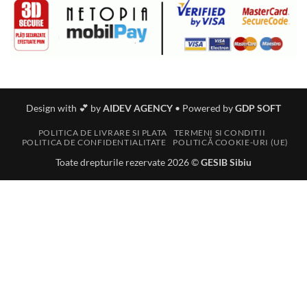
Design with 💕 by
AIDEV AGENCY
•
Powered by
GDP SOFT
POLITICA DE LIVRARE SI PLATA
TERMENI SI CONDITII
POLITICA DE CONFIDENTIALITATE
POLITICĂ COOKIE-URI (UE)
Toate drepturile rezervate 2026 ©
GESIB Sibiu