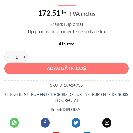
172.51
lei
TVA inclus
Brand: Diplomat
Tip produs: Instrumente de scris de lux
4 în stoc
Cantitate Stilou DIPLOMAT Traveller, cu penita M, din otel inoxidabil 
ADAUGĂ ÎN COȘ
SKU:
D-10424935
Categorii:
INSTRUMENTE DE SCRIS DE LUX
,
INSTRUMENTE DE SCRIS
SI CORECTAT
Brand:
DIPLOMAT