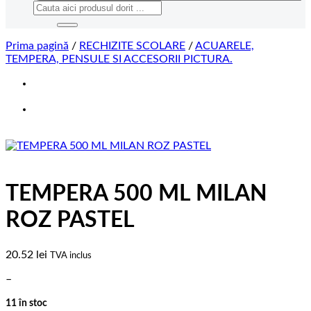
Caută
după:
Prima pagină
/
RECHIZITE SCOLARE
/
ACUARELE,
TEMPERA, PENSULE SI ACCESORII PICTURA.
TEMPERA 500 ML MILAN
ROZ PASTEL
20.52
lei
TVA inclus
–
11 în stoc