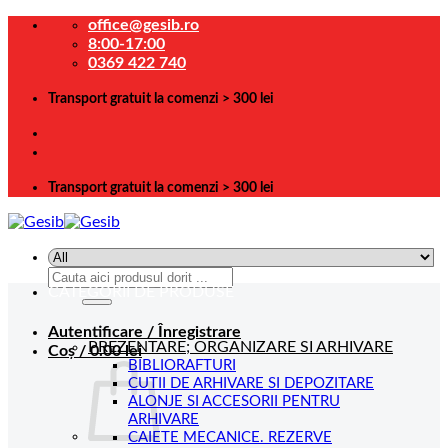
Skip
office@gesib.ro
to
8:00-17:00
content
0369 422 740
Transport gratuit la comenzi > 300 lei
Transport gratuit la comenzi > 300 lei
Caută
CATEGORII DE PRODUSE
după:
Autentificare / Înregistrare
PREZENTARE; ORGANIZARE SI ARHIVARE
Coș /
0.00
lei
BIBLIORAFTURI
CUTII DE ARHIVARE SI DEPOZITARE
ALONJE SI ACCESORII PENTRU
ARHIVARE
CAIETE MECANICE. REZERVE