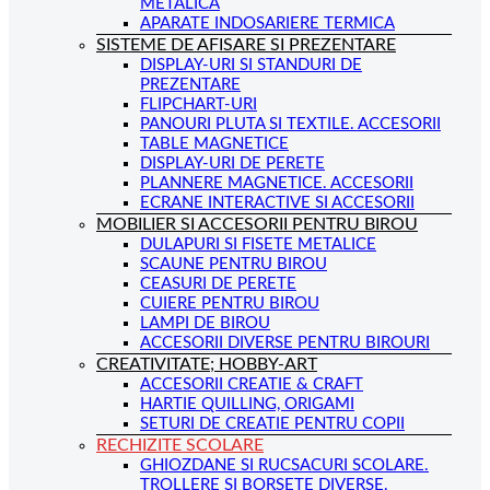
METALICA
APARATE INDOSARIERE TERMICA
SISTEME DE AFISARE SI PREZENTARE
DISPLAY-URI SI STANDURI DE
PREZENTARE
FLIPCHART-URI
PANOURI PLUTA SI TEXTILE. ACCESORII
TABLE MAGNETICE
DISPLAY-URI DE PERETE
PLANNERE MAGNETICE. ACCESORII
ECRANE INTERACTIVE SI ACCESORII
MOBILIER SI ACCESORII PENTRU BIROU
DULAPURI SI FISETE METALICE
SCAUNE PENTRU BIROU
CEASURI DE PERETE
CUIERE PENTRU BIROU
LAMPI DE BIROU
ACCESORII DIVERSE PENTRU BIROURI
CREATIVITATE; HOBBY-ART
ACCESORII CREATIE & CRAFT
HARTIE QUILLING, ORIGAMI
SETURI DE CREATIE PENTRU COPII
RECHIZITE SCOLARE
GHIOZDANE SI RUCSACURI SCOLARE.
TROLLERE SI BORSETE DIVERSE.