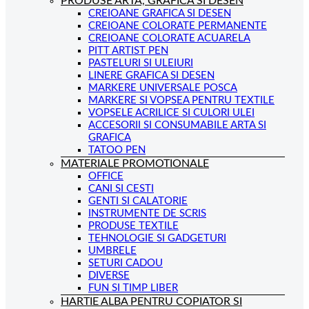
PRODUSE ARTA, GRAFICA SI DESEN
CREIOANE GRAFICA SI DESEN
CREIOANE COLORATE PERMANENTE
CREIOANE COLORATE ACUARELA
PITT ARTIST PEN
PASTELURI SI ULEIURI
LINERE GRAFICA SI DESEN
MARKERE UNIVERSALE POSCA
MARKERE SI VOPSEA PENTRU TEXTILE
VOPSELE ACRILICE SI CULORI ULEI
ACCESORII SI CONSUMABILE ARTA SI
GRAFICA
TATOO PEN
MATERIALE PROMOTIONALE
OFFICE
CANI SI CESTI
GENTI SI CALATORIE
INSTRUMENTE DE SCRIS
PRODUSE TEXTILE
TEHNOLOGIE SI GADGETURI
UMBRELE
SETURI CADOU
DIVERSE
FUN SI TIMP LIBER
HARTIE ALBA PENTRU COPIATOR SI