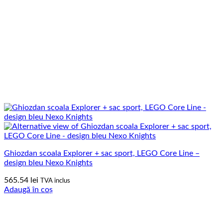
Ghiozdan scoala Explorer + sac sport, LEGO Core Line –
design bleu Nexo Knights
565.54
lei
TVA inclus
Adaugă în coș