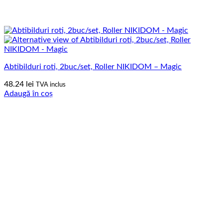
Abtibilduri roti, 2buc/set, Roller NIKIDOM – Magic
48.24
lei
TVA inclus
Adaugă în coș