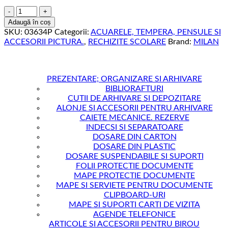
Cantitate
TEMPERA
Adaugă în coș
500
SKU:
03634P
Categorii:
ACUARELE, TEMPERA, PENSULE SI
ML
ACCESORII PICTURA.
,
RECHIZITE SCOLARE
Brand:
MILAN
MILAN
ROZ
PASTEL
PREZENTARE; ORGANIZARE SI ARHIVARE
BIBLIORAFTURI
CUTII DE ARHIVARE SI DEPOZITARE
ALONJE SI ACCESORII PENTRU ARHIVARE
CAIETE MECANICE. REZERVE
INDECSI SI SEPARATOARE
DOSARE DIN CARTON
DOSARE DIN PLASTIC
DOSARE SUSPENDABILE SI SUPORTI
FOLII PROTECTIE DOCUMENTE
MAPE PROTECTIE DOCUMENTE
MAPE SI SERVIETE PENTRU DOCUMENTE
CLIPBOARD-URI
MAPE SI SUPORTI CARTI DE VIZITA
AGENDE TELEFONICE
ARTICOLE SI ACCESORII PENTRU BIROU