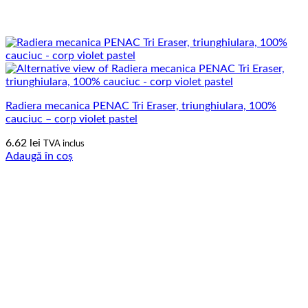
Radiera mecanica PENAC Tri Eraser, triunghiulara, 100%
cauciuc – corp violet pastel
6.62
lei
TVA inclus
Adaugă în coș