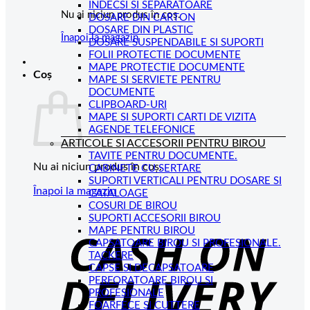
INDECSI SI SEPARATOARE
Nu ai niciun produs în coș.
DOSARE DIN CARTON
DOSARE DIN PLASTIC
Înapoi la magazin
DOSARE SUSPENDABILE SI SUPORTI
FOLII PROTECTIE DOCUMENTE
MAPE PROTECTIE DOCUMENTE
Coș
MAPE SI SERVIETE PENTRU
DOCUMENTE
CLIPBOARD-URI
MAPE SI SUPORTI CARTI DE VIZITA
AGENDE TELEFONICE
ARTICOLE SI ACCESORII PENTRU BIROU
TAVITE PENTRU DOCUMENTE.
Nu ai niciun produs în coș.
CABINETE CU SERTARE
SUPORTI VERTICALI PENTRU DOSARE SI
Înapoi la magazin
CATALOAGE
COSURI DE BIROU
C
SUPORTI ACCESORII BIROU
MAPE PENTRU BIROU
D
CAPSATOARE BIROU SI PROFESIONALE.
TACKERE
CAPSE SI DECAPSATOARE
PERFORATOARE BIROU SI
PROFESIONALE
FOARFECE SI CUTTERE