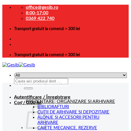
Skip
office@gesib.ro
to
8:00-17:00
content
0369 422 740
Transport gratuit la comenzi > 300 lei
Transport gratuit la comenzi > 300 lei
Caută
CATEGORII DE PRODUSE
după:
Autentificare / Înregistrare
PREZENTARE; ORGANIZARE SI ARHIVARE
Coș /
0.00
lei
BIBLIORAFTURI
CUTII DE ARHIVARE SI DEPOZITARE
ALONJE SI ACCESORII PENTRU
ARHIVARE
CAIETE MECANICE. REZERVE