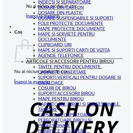
INDECSI SI SEPARATOARE
Nu ai niciun produs în coș.
DOSARE DIN CARTON
DOSARE DIN PLASTIC
Înapoi la magazin
DOSARE SUSPENDABILE SI SUPORTI
FOLII PROTECTIE DOCUMENTE
MAPE PROTECTIE DOCUMENTE
Coș
MAPE SI SERVIETE PENTRU
DOCUMENTE
CLIPBOARD-URI
MAPE SI SUPORTI CARTI DE VIZITA
AGENDE TELEFONICE
ARTICOLE SI ACCESORII PENTRU BIROU
TAVITE PENTRU DOCUMENTE.
Nu ai niciun produs în coș.
CABINETE CU SERTARE
SUPORTI VERTICALI PENTRU DOSARE SI
Înapoi la magazin
CATALOAGE
COSURI DE BIROU
C
SUPORTI ACCESORII BIROU
MAPE PENTRU BIROU
D
CAPSATOARE BIROU SI PROFESIONALE.
TACKERE
CAPSE SI DECAPSATOARE
PERFORATOARE BIROU SI
PROFESIONALE
FOARFECE SI CUTTERE