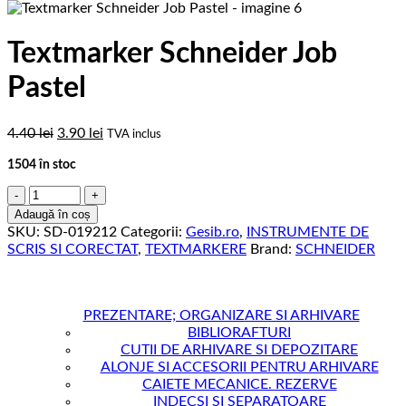
Textmarker Schneider Job
Pastel
Prețul
Prețul
4.40
lei
3.90
lei
TVA inclus
inițial
curent
1504 în stoc
a
este:
fost:
3.90 lei.
Cantitate
4.40 lei.
Textmarker
Adaugă în coș
Schneider
SKU:
SD-019212
Categorii:
Gesib.ro
,
INSTRUMENTE DE
Job
SCRIS SI CORECTAT
,
TEXTMARKERE
Brand:
SCHNEIDER
Pastel
PREZENTARE; ORGANIZARE SI ARHIVARE
BIBLIORAFTURI
CUTII DE ARHIVARE SI DEPOZITARE
ALONJE SI ACCESORII PENTRU ARHIVARE
CAIETE MECANICE. REZERVE
INDECSI SI SEPARATOARE