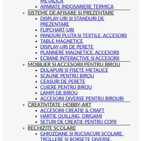
METALICA
APARATE INDOSARIERE TERMICA
SISTEME DE AFISARE SI PREZENTARE
DISPLAY-URI SI STANDURI DE
PREZENTARE
FLIPCHART-URI
PANOURI PLUTA SI TEXTILE. ACCESORII
TABLE MAGNETICE
DISPLAY-URI DE PERETE
PLANNERE MAGNETICE. ACCESORII
ECRANE INTERACTIVE SI ACCESORII
MOBILIER SI ACCESORII PENTRU BIROU
DULAPURI SI FISETE METALICE
SCAUNE PENTRU BIROU
CEASURI DE PERETE
CUIERE PENTRU BIROU
LAMPI DE BIROU
ACCESORII DIVERSE PENTRU BIROURI
CREATIVITATE; HOBBY-ART
ACCESORII CREATIE & CRAFT
HARTIE QUILLING, ORIGAMI
SETURI DE CREATIE PENTRU COPII
RECHIZITE SCOLARE
GHIOZDANE SI RUCSACURI SCOLARE.
TROLLERE SI BORSETE DIVERSE.