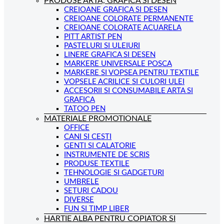
PRODUSE ARTA, GRAFICA SI DESEN
CREIOANE GRAFICA SI DESEN
CREIOANE COLORATE PERMANENTE
CREIOANE COLORATE ACUARELA
PITT ARTIST PEN
PASTELURI SI ULEIURI
LINERE GRAFICA SI DESEN
MARKERE UNIVERSALE POSCA
MARKERE SI VOPSEA PENTRU TEXTILE
VOPSELE ACRILICE SI CULORI ULEI
ACCESORII SI CONSUMABILE ARTA SI
GRAFICA
TATOO PEN
MATERIALE PROMOTIONALE
OFFICE
CANI SI CESTI
GENTI SI CALATORIE
INSTRUMENTE DE SCRIS
PRODUSE TEXTILE
TEHNOLOGIE SI GADGETURI
UMBRELE
SETURI CADOU
DIVERSE
FUN SI TIMP LIBER
HARTIE ALBA PENTRU COPIATOR SI