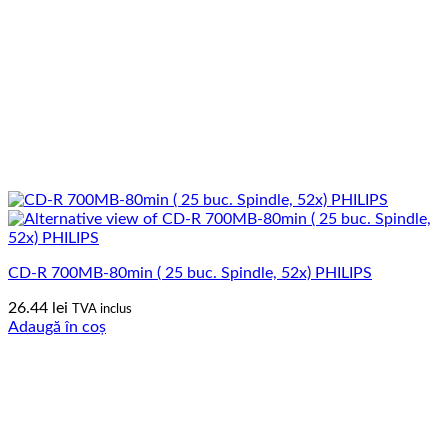
CD-R 700MB-80min ( 25 buc. Spindle, 52x) PHILIPS
26.44
lei
TVA inclus
Adaugă în coș