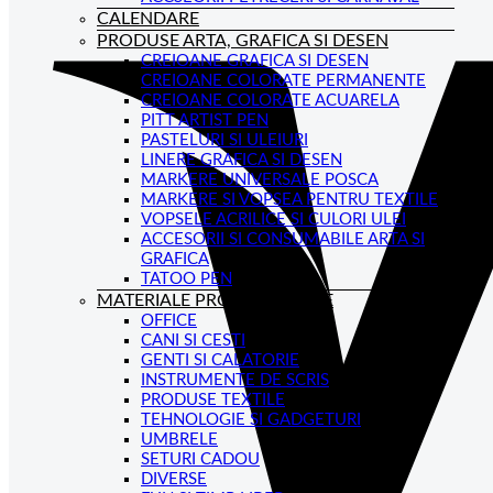
CALENDARE
PRODUSE ARTA, GRAFICA SI DESEN
CREIOANE GRAFICA SI DESEN
CREIOANE COLORATE PERMANENTE
CREIOANE COLORATE ACUARELA
PITT ARTIST PEN
PASTELURI SI ULEIURI
LINERE GRAFICA SI DESEN
MARKERE UNIVERSALE POSCA
MARKERE SI VOPSEA PENTRU TEXTILE
VOPSELE ACRILICE SI CULORI ULEI
ACCESORII SI CONSUMABILE ARTA SI
GRAFICA
TATOO PEN
MATERIALE PROMOTIONALE
OFFICE
CANI SI CESTI
GENTI SI CALATORIE
INSTRUMENTE DE SCRIS
PRODUSE TEXTILE
TEHNOLOGIE SI GADGETURI
UMBRELE
SETURI CADOU
DIVERSE