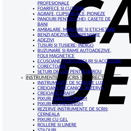
PROFESIONALE
FOARFECE SI CUTTERE
AGRAFE, CLIPSURI, ACE, PIONEZE
PANOURI PENTRU CHEI, CASETE DE
BANI
AMBALARE, MARCARE SI ETICHETARE
BENZI ADEZIVE SI DISPENSERE
ADEZIVI
TUSURI SI TUSIERE; INDIGO
BUZUNARE SI RAME AUTOADEZIVE,
FOLII MAGNETICE
ECUSOANE, PORTCARDURI SI ACCESORII
CORECTOARE
SETURI DE LUX PENTRU BIROU
INSTRUMENTE DE SCRIS SI CORECTAT
INSTRUMENTE DE SCRIS DE LUX
CREIOANE MECANICE, REZERVE
CREIOANE GRAFIT
PIXURI FARA MECANISM
PIXURI CU MECANISM
REZERVE INSTRUMENTE DE SCRIS;
CERNEALA
PIXURI CU GEL
ROLLERE SI LINERE
STILOURI