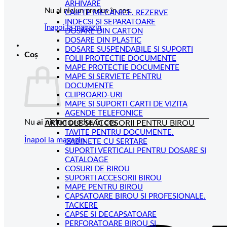
ARHIVARE
Nu ai niciun produs în coș.
CAIETE MECANICE. REZERVE
INDECSI SI SEPARATOARE
Înapoi la magazin
DOSARE DIN CARTON
DOSARE DIN PLASTIC
DOSARE SUSPENDABILE SI SUPORTI
Coș
FOLII PROTECTIE DOCUMENTE
MAPE PROTECTIE DOCUMENTE
MAPE SI SERVIETE PENTRU
DOCUMENTE
CLIPBOARD-URI
MAPE SI SUPORTI CARTI DE VIZITA
AGENDE TELEFONICE
Nu ai niciun produs în coș.
ARTICOLE SI ACCESORII PENTRU BIROU
TAVITE PENTRU DOCUMENTE.
Înapoi la magazin
CABINETE CU SERTARE
SUPORTI VERTICALI PENTRU DOSARE SI
CATALOAGE
COSURI DE BIROU
SUPORTI ACCESORII BIROU
MAPE PENTRU BIROU
CAPSATOARE BIROU SI PROFESIONALE.
TACKERE
CAPSE SI DECAPSATOARE
PERFORATOARE BIROU SI