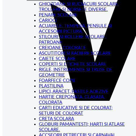
GHIOZDANE SI RUCSACURI SCOLARE.
TROLLERE SI BORSETE DIVERSE.
PENARE SCOLARE
CARIOCI
ACUARELE, TEMPERA, PENSULE SI
ACCESORII PICTURA.
STILOURI SI ROLLERE SCOLARE.
PATROANE
CREIOANE COLORATE
ASCUTITORI SI RADIERE SCOLARE
CAIETE SCOLARE
COPERTI SI ETICHETE SCOLARE
RIGLE, INSTRUMENTE SI TRUSE DE
GEOMETRIE
FOARFECE COPII
PLASTILINA
LIPICI, ARACET, PASTILE ADEZIVE
HARTIE CREPONATA, GLASATA,
COLORATA
CARTI EDUCATIVE SI DE COLORAT;
SETURI DE COLORAT
CRETA SCOLARA
GLOBURI PAMANTESTI; HARTI SI ATLASE
SCOLARE.
ACCSEORII PETRECERI SI CARNAVAL