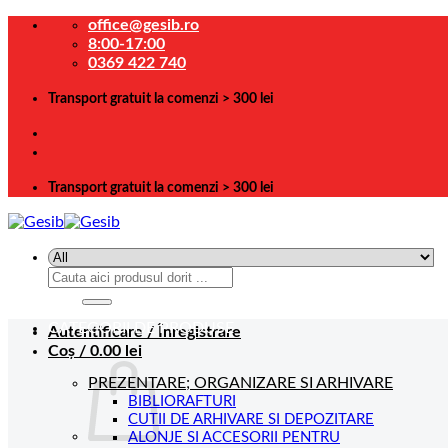
Skip
office@gesib.ro
to
8:00-17:00
content
0369 422 740
Transport gratuit la comenzi > 300 lei
Transport gratuit la comenzi > 300 lei
Caută
după:
CATEGORII DE PRODUSE
Autentificare / Înregistrare
Coș /
0.00
lei
PREZENTARE; ORGANIZARE SI ARHIVARE
BIBLIORAFTURI
CUTII DE ARHIVARE SI DEPOZITARE
ALONJE SI ACCESORII PENTRU