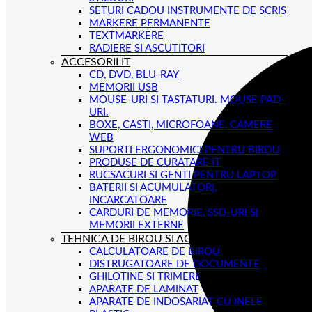
SETURI CADOU INSTRUMENTE DE SCRIS
MARKERE PERMANENTE
TEXTMARKERE
RADIERE SI ASCUTITORI
ACCESORII IT
CD, DVD, BLU-RAY
MEMORII USB
MOUSE-URI SI TASTATURI. MOUSE PAD-
URI.
BOXE, CASTI, MICROFOANE, CAMERE
WEB
SUPORTI ERGONOMICI PENTRU BIROU
PRODUSE DE CURATARE IT
RUCSACURI SI GENTI PENTRU LAPTOP
BATERII SI ACUMULATORI,
INCARCATOARE
CARDURI DE MEMORIE, SSD-URI SI
MEMORII EXTERNE
TEHNICA DE BIROU SI ACCESORII
CALCULATOARE DE BIROU
DISTRUGATOARE DE DOCUMENTE
GHILOTINE SI TRIMERE
APARATE DE LAMINAT
APARATE DE INDOSARIAT CU INELE