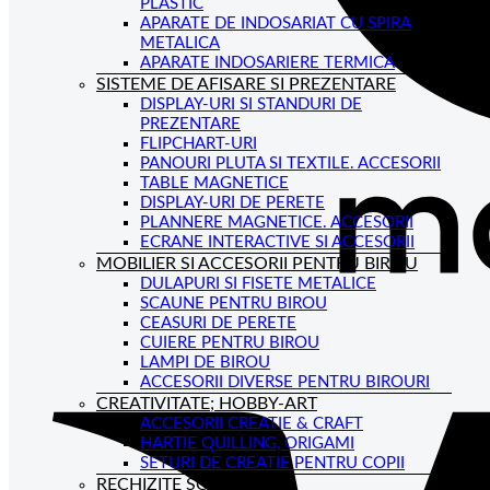
PLASTIC
APARATE DE INDOSARIAT CU SPIRA
METALICA
APARATE INDOSARIERE TERMICA
SISTEME DE AFISARE SI PREZENTARE
DISPLAY-URI SI STANDURI DE
PREZENTARE
FLIPCHART-URI
PANOURI PLUTA SI TEXTILE. ACCESORII
TABLE MAGNETICE
DISPLAY-URI DE PERETE
PLANNERE MAGNETICE. ACCESORII
ECRANE INTERACTIVE SI ACCESORII
MOBILIER SI ACCESORII PENTRU BIROU
DULAPURI SI FISETE METALICE
SCAUNE PENTRU BIROU
CEASURI DE PERETE
CUIERE PENTRU BIROU
LAMPI DE BIROU
ACCESORII DIVERSE PENTRU BIROURI
CREATIVITATE; HOBBY-ART
ACCESORII CREATIE & CRAFT
HARTIE QUILLING, ORIGAMI
SETURI DE CREATIE PENTRU COPII
RECHIZITE SCOLARE