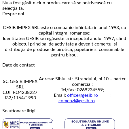
Nu a fost găsit niciun produs care să se potrivească cu
selecția ta.
Despre noi
GESIB IMPEX SRL este o companie infiintata in anul 1993, cu
capital integral romanesc;
Identitatea GESIB se regăseşte la începutul anului 1997, când
obiectul principal de activitate a devenit comerţul şi
distribuţia de produse de birotica, papetarie si consumabile
pentru birou.
Date de contact
Adresa: Sibiu, str. Strandului, bl.10 – parter
SC GESIB IMPEX
comercial;
SRL
Tel/fax: 0269234559;
CUI: RO4238227
Email:
office@gesib.ro
;
J32/1164/1993
comenzi@gesib.ro
Solutionare litigii