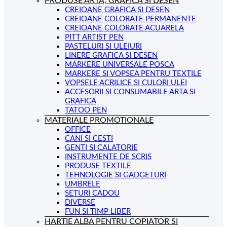
PRODUSE ARTA, GRAFICA SI DESEN
CREIOANE GRAFICA SI DESEN
CREIOANE COLORATE PERMANENTE
CREIOANE COLORATE ACUARELA
PITT ARTIST PEN
PASTELURI SI ULEIURI
LINERE GRAFICA SI DESEN
MARKERE UNIVERSALE POSCA
MARKERE SI VOPSEA PENTRU TEXTILE
VOPSELE ACRILICE SI CULORI ULEI
ACCESORII SI CONSUMABILE ARTA SI
GRAFICA
TATOO PEN
MATERIALE PROMOTIONALE
OFFICE
CANI SI CESTI
GENTI SI CALATORIE
INSTRUMENTE DE SCRIS
PRODUSE TEXTILE
TEHNOLOGIE SI GADGETURI
UMBRELE
SETURI CADOU
DIVERSE
FUN SI TIMP LIBER
HARTIE ALBA PENTRU COPIATOR SI