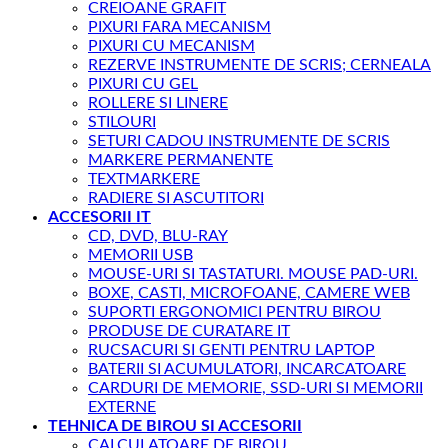
CREIOANE GRAFIT
PIXURI FARA MECANISM
PIXURI CU MECANISM
REZERVE INSTRUMENTE DE SCRIS; CERNEALA
PIXURI CU GEL
ROLLERE SI LINERE
STILOURI
SETURI CADOU INSTRUMENTE DE SCRIS
MARKERE PERMANENTE
TEXTMARKERE
RADIERE SI ASCUTITORI
ACCESORII IT
CD, DVD, BLU-RAY
MEMORII USB
MOUSE-URI SI TASTATURI. MOUSE PAD-URI.
BOXE, CASTI, MICROFOANE, CAMERE WEB
SUPORTI ERGONOMICI PENTRU BIROU
PRODUSE DE CURATARE IT
RUCSACURI SI GENTI PENTRU LAPTOP
BATERII SI ACUMULATORI, INCARCATOARE
CARDURI DE MEMORIE, SSD-URI SI MEMORII
EXTERNE
TEHNICA DE BIROU SI ACCESORII
CALCULATOARE DE BIROU