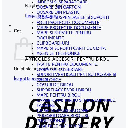
INDECSI SI SEPARATOARE
Nu ai niciun produs în coș.
DOSARE DIN CARTON
DOSARE DIN PLASTIC
Înapoi la magazin
DOSARE SUSPENDABILE SI SUPORTI
FOLII PROTECTIE DOCUMENTE
MAPE PROTECTIE DOCUMENTE
Coș
MAPE SI SERVIETE PENTRU
DOCUMENTE
CLIPBOARD-URI
MAPE SI SUPORTI CARTI DE VIZITA
AGENDE TELEFONICE
ARTICOLE SI ACCESORII PENTRU BIROU
TAVITE PENTRU DOCUMENTE.
Nu ai niciun produs în coș.
CABINETE CU SERTARE
SUPORTI VERTICALI PENTRU DOSARE SI
Înapoi la magazin
CATALOAGE
COSURI DE BIROU
C
SUPORTI ACCESORII BIROU
MAPE PENTRU BIROU
D
CAPSATOARE BIROU SI PROFESIONALE.
TACKERE
CAPSE SI DECAPSATOARE
PERFORATOARE BIROU SI
PROFESIONALE
FOARFECE SI CUTTERE