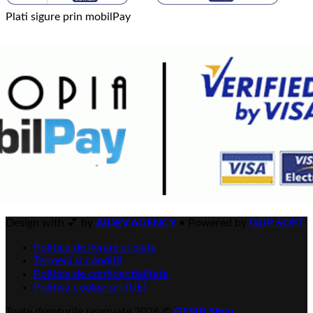
Plati sigure prin mobilPay
Design with 💕 by
AIDEV AGENCY
•
Powered by
GDP SOFT
Politica de livrare si plata
Termeni si conditii
Politica de confidentialitate
Politică cookie-uri (UE)
Toate drepturile rezervate 2026 ©
GESIB Sibiu