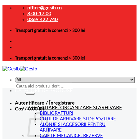
Skip
office@gesib.ro
to
8:00-17:00
content
0369 422 740
Transport gratuit la comenzi > 300 lei
Transport gratuit la comenzi > 300 lei
Caută
CATEGORII DE PRODUSE
după:
Autentificare / Înregistrare
PREZENTARE; ORGANIZARE SI ARHIVARE
Coș /
0.00
lei
BIBLIORAFTURI
CUTII DE ARHIVARE SI DEPOZITARE
ALONJE SI ACCESORII PENTRU
ARHIVARE
CAIETE MECANICE. REZERVE