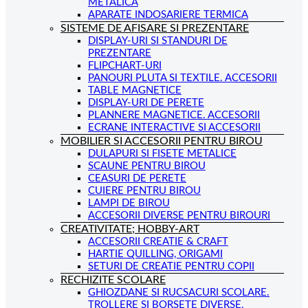
METALICA
APARATE INDOSARIERE TERMICA
SISTEME DE AFISARE SI PREZENTARE
DISPLAY-URI SI STANDURI DE
PREZENTARE
FLIPCHART-URI
PANOURI PLUTA SI TEXTILE. ACCESORII
TABLE MAGNETICE
DISPLAY-URI DE PERETE
PLANNERE MAGNETICE. ACCESORII
ECRANE INTERACTIVE SI ACCESORII
MOBILIER SI ACCESORII PENTRU BIROU
DULAPURI SI FISETE METALICE
SCAUNE PENTRU BIROU
CEASURI DE PERETE
CUIERE PENTRU BIROU
LAMPI DE BIROU
ACCESORII DIVERSE PENTRU BIROURI
CREATIVITATE; HOBBY-ART
ACCESORII CREATIE & CRAFT
HARTIE QUILLING, ORIGAMI
SETURI DE CREATIE PENTRU COPII
RECHIZITE SCOLARE
GHIOZDANE SI RUCSACURI SCOLARE.
TROLLERE SI BORSETE DIVERSE.