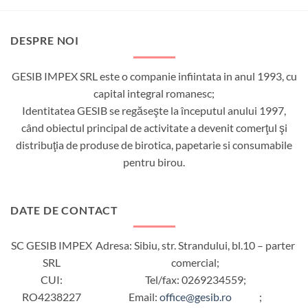
DESPRE NOI
GESIB IMPEX SRL este o companie infiintata in anul 1993, cu
capital integral romanesc;
Identitatea GESIB se regăseşte la începutul anului 1997,
când obiectul principal de activitate a devenit comerţul şi
distribuţia de produse de birotica, papetarie si consumabile
pentru birou.
DATE DE CONTACT
SC GESIB IMPEX
Adresa: Sibiu, str. Strandului, bl.10 – parter
SRL
comercial;
CUI:
Tel/fax: 0269234559;
RO4238227
Email:
office@gesib.ro
;