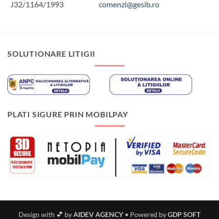
J32/1164/1993
comenzi@gesib.ro
SOLUTIONARE LITIGII
PLATI SIGURE PRIN MOBILPAY
Design with 💕 by
AIDEV AGENCY
•
Powered by
GDP SOFT