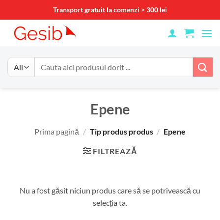
Skip
Transport gratuit la comenzi > 300 lei
to
content
Caută
după:
Epene
Prima pagină
/
Tip produs produs
/
Epene
FILTREAZĂ
Nu a fost găsit niciun produs care să se potrivească cu
selecția ta.