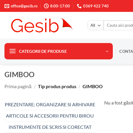
Skip
office@gesib.ro
8:00-17:00
0369 422 740
to
content
Caută
după:
CATEGORII DE PRODUSE
CONTA
GIMBOO
Prima pagină
/
Tip produs produs
/
GIMBOO
Nu a fost găsi
PREZENTARE; ORGANIZARE SI ARHIVARE
ARTICOLE SI ACCESORII PENTRU BIROU
INSTRUMENTE DE SCRIS SI CORECTAT