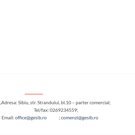
L
Adresa: Sibiu, str. Strandului, bl.10 – parter comercial;
Tel/fax: 0269234559;
Email:
office@gesib.ro
;
comenzi@gesib.ro