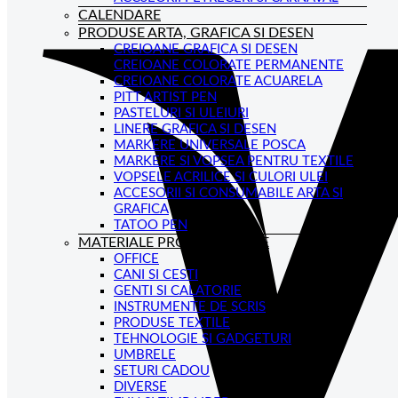
CALENDARE
PRODUSE ARTA, GRAFICA SI DESEN
CREIOANE GRAFICA SI DESEN
CREIOANE COLORATE PERMANENTE
CREIOANE COLORATE ACUARELA
PITT ARTIST PEN
PASTELURI SI ULEIURI
LINERE GRAFICA SI DESEN
MARKERE UNIVERSALE POSCA
MARKERE SI VOPSEA PENTRU TEXTILE
VOPSELE ACRILICE SI CULORI ULEI
ACCESORII SI CONSUMABILE ARTA SI
GRAFICA
TATOO PEN
MATERIALE PROMOTIONALE
OFFICE
CANI SI CESTI
GENTI SI CALATORIE
INSTRUMENTE DE SCRIS
PRODUSE TEXTILE
TEHNOLOGIE SI GADGETURI
UMBRELE
SETURI CADOU
DIVERSE