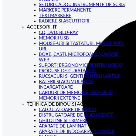
SETURI CADOU INSTRUMENTE DE SCRIS
MARKERE PERMANENTE
TEXTMARKERE
RADIERE SI ASCUTITORI
ACCESORII IT
CD, DVD, BLU-RAY
MEMORII USB
MOUSE-URI SI TASTATURI. MOUSE PAD-
URI.
BOXE, CASTI, MICROFOANE, CAMERE
WEB
SUPORTI ERGONOMICI PENTRU BIROU
PRODUSE DE CURATARE IT
RUCSACURI SI GENTI PENTRU LAPTOP
BATERII SI ACUMULATORI,
INCARCATOARE
CARDURI DE MEMORIE, SSD-URI SI
MEMORII EXTERNE
TEHNICA DE BIROU SI ACCESORII
CALCULATOARE DE BIROU
DISTRUGATOARE DE DOCUMENTE
GHILOTINE SI TRIMERE
APARATE DE LAMINAT
APARATE DE INDOSARIAT CU INELE