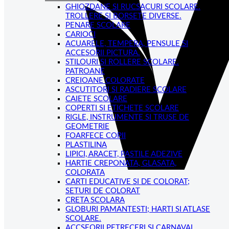
GHIOZDANE SI RUCSACURI SCOLARE.
TROLLERE SI BORSETE DIVERSE.
PENARE SCOLARE
CARIOCI
ACUARELE, TEMPERA, PENSULE SI
ACCESORII PICTURA.
STILOURI SI ROLLERE SCOLARE.
PATROANE
CREIOANE COLORATE
ASCUTITORI SI RADIERE SCOLARE
CAIETE SCOLARE
COPERTI SI ETICHETE SCOLARE
RIGLE, INSTRUMENTE SI TRUSE DE
GEOMETRIE
FOARFECE COPII
PLASTILINA
LIPICI, ARACET, PASTILE ADEZIVE
HARTIE CREPONATA, GLASATA,
COLORATA
CARTI EDUCATIVE SI DE COLORAT;
SETURI DE COLORAT
CRETA SCOLARA
GLOBURI PAMANTESTI; HARTI SI ATLASE
SCOLARE.
ACCSEORII PETRECERI SI CARNAVAL