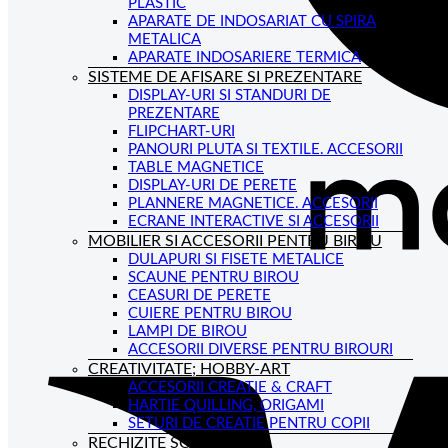
PLASTIC
APARATE DE INDOSARIAT CU SPIRA
METALICA
APARATE INDOSARIERE TERMICA
SISTEME DE AFISARE SI PREZENTARE
DISPLAY-URI SI STANDURI DE
PREZENTARE
FLIPCHART-URI
PANOURI PLUTA SI TEXTILE. ACCESORII
TABLE MAGNETICE
DISPLAY-URI DE PERETE
PLANNERE MAGNETICE. ACCESORII
ECRANE INTERACTIVE SI ACCESORII
MOBILIER SI ACCESORII PENTRU BIROU
DULAPURI SI FISETE METALICE
SCAUNE PENTRU BIROU
CEASURI DE PERETE
CUIERE PENTRU BIROU
LAMPI DE BIROU
ACCESORII DIVERSE PENTRU BIROURI
CREATIVITATE; HOBBY-ART
ACCESORII CREATIE & CRAFT
HARTIE QUILLING, ORIGAMI
SETURI DE CREATIE PENTRU COPII
RECHIZITE SCOLARE