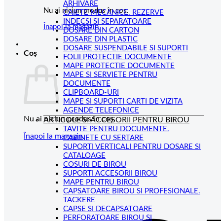
ARHIVARE
Nu ai niciun produs în coș.
CAIETE MECANICE. REZERVE
INDECSI SI SEPARATOARE
Înapoi la magazin
DOSARE DIN CARTON
DOSARE DIN PLASTIC
DOSARE SUSPENDABILE SI SUPORTI
Coș
FOLII PROTECTIE DOCUMENTE
MAPE PROTECTIE DOCUMENTE
MAPE SI SERVIETE PENTRU
DOCUMENTE
CLIPBOARD-URI
MAPE SI SUPORTI CARTI DE VIZITA
AGENDE TELEFONICE
Nu ai niciun produs în coș.
ARTICOLE SI ACCESORII PENTRU BIROU
TAVITE PENTRU DOCUMENTE.
Înapoi la magazin
CABINETE CU SERTARE
SUPORTI VERTICALI PENTRU DOSARE SI
CATALOAGE
COSURI DE BIROU
SUPORTI ACCESORII BIROU
MAPE PENTRU BIROU
CAPSATOARE BIROU SI PROFESIONALE.
TACKERE
CAPSE SI DECAPSATOARE
PERFORATOARE BIROU SI