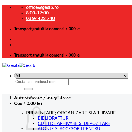
Skip
office@gesib.ro
to
8:00-17:00
content
0369 422 740
Transport gratuit la comenzi > 300 lei
Transport gratuit la comenzi > 300 lei
Caută
după:
CATEGORII DE PRODUSE
Autentificare / Înregistrare
Coș /
0.00
lei
PREZENTARE; ORGANIZARE SI ARHIVARE
BIBLIORAFTURI
CUTII DE ARHIVARE SI DEPOZITARE
ALONJE SI ACCESORII PENTRU