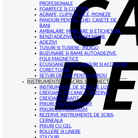
PROFESIONALE
FOARFECE SI CUTTERE
AGRAFE, CLIPSURI, ACE, PIONEZE
PANOURI PENTRU CHEI, CASETE DE
BANI
AMBALARE, MARCARE SI ETICHETARE
BENZI ADEZIVE SI DISPENSERE
ADEZIVI
TUSURI SI TUSIERE; INDIGO
BUZUNARE SI RAME AUTOADEZIVE,
FOLII MAGNETICE
ECUSOANE, PORTCARDURI SI ACCESORII
CORECTOARE
SETURI DE LUX PENTRU BIROU
INSTRUMENTE DE SCRIS SI CORECTAT
INSTRUMENTE DE SCRIS DE LUX
CREIOANE MECANICE, REZERVE
CREIOANE GRAFIT
PIXURI FARA MECANISM
PIXURI CU MECANISM
REZERVE INSTRUMENTE DE SCRIS;
CERNEALA
PIXURI CU GEL
ROLLERE SI LINERE
STILOURI