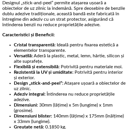
Designul „stick-and-peel” permite atașarea ușoară a
obiectelor de uz zilnic la îndemână. Spre deosebire de benzile
dublu adezive tradiționale, această bandă este fabricată în
întregime din adeziv cu un strat protector, asigurând că
întinderea benzii nu reduce proprietățile adezive.
Caracteristici și Beneficii:
Cristal transparentă:
Ideală pentru fixarea estetică a
elementelor transparente.
Versatilă:
Aderă la plastic, metal, lemn, hârtie, silicon și
alte suprafețe.
Flexibilă și extensibilă:
Potrivită pentru materiale moi.
Rezistentă la UV și umiditate:
Potrivită pentru interior
și exterior.
Design „stick-and-peel”:
Atașare ușoară a obiectelor de
uz zilnic.
Adeziv integral:
Întinderea nu reduce proprietățile
adezive.
Dimensiuni:
30mm (lățime) x 5m (lungime) x 1mm
(grosime).
Dimensiuni blister:
140mm (lățime) x 175mm (înălțime)
x 33mm (lungime).
Greutate netă:
0.1850 kg.