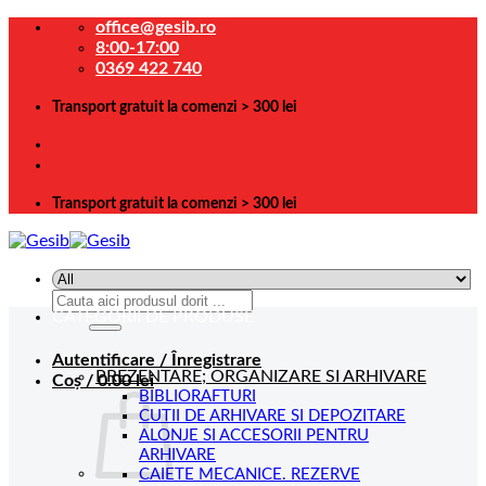
Skip
office@gesib.ro
to
8:00-17:00
content
0369 422 740
Transport gratuit la comenzi > 300 lei
Transport gratuit la comenzi > 300 lei
Caută
CATEGORII DE PRODUSE
după:
Autentificare / Înregistrare
PREZENTARE; ORGANIZARE SI ARHIVARE
Coș /
0.00
lei
BIBLIORAFTURI
CUTII DE ARHIVARE SI DEPOZITARE
ALONJE SI ACCESORII PENTRU
ARHIVARE
CAIETE MECANICE. REZERVE