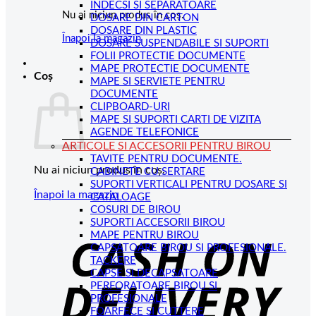
INDECSI SI SEPARATOARE
Nu ai niciun produs în coș.
DOSARE DIN CARTON
DOSARE DIN PLASTIC
Înapoi la magazin
DOSARE SUSPENDABILE SI SUPORTI
FOLII PROTECTIE DOCUMENTE
MAPE PROTECTIE DOCUMENTE
Coș
MAPE SI SERVIETE PENTRU
DOCUMENTE
CLIPBOARD-URI
MAPE SI SUPORTI CARTI DE VIZITA
AGENDE TELEFONICE
ARTICOLE SI ACCESORII PENTRU BIROU
TAVITE PENTRU DOCUMENTE.
Nu ai niciun produs în coș.
CABINETE CU SERTARE
SUPORTI VERTICALI PENTRU DOSARE SI
Înapoi la magazin
CATALOAGE
COSURI DE BIROU
C
SUPORTI ACCESORII BIROU
MAPE PENTRU BIROU
D
CAPSATOARE BIROU SI PROFESIONALE.
TACKERE
CAPSE SI DECAPSATOARE
PERFORATOARE BIROU SI
PROFESIONALE
FOARFECE SI CUTTERE