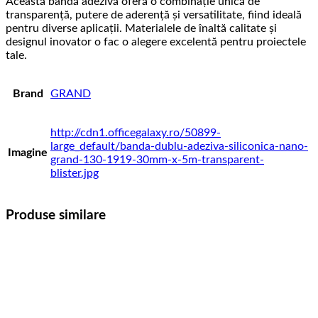
Această bandă adezivă oferă o combinație unică de
transparență, putere de aderență și versatilitate, fiind ideală
pentru diverse aplicații. Materialele de înaltă calitate și
designul inovator o fac o alegere excelentă pentru proiectele
tale.
Brand
GRAND
http://cdn1.officegalaxy.ro/50899-
large_default/banda-dublu-adeziva-siliconica-nano-
Imagine
grand-130-1919-30mm-x-5m-transparent-
blister.jpg
Produse similare