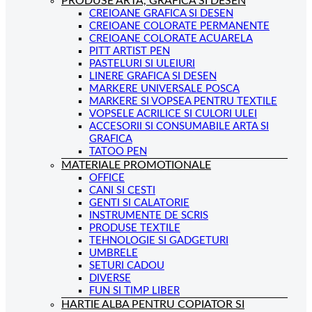
PRODUSE ARTA, GRAFICA SI DESEN
CREIOANE GRAFICA SI DESEN
CREIOANE COLORATE PERMANENTE
CREIOANE COLORATE ACUARELA
PITT ARTIST PEN
PASTELURI SI ULEIURI
LINERE GRAFICA SI DESEN
MARKERE UNIVERSALE POSCA
MARKERE SI VOPSEA PENTRU TEXTILE
VOPSELE ACRILICE SI CULORI ULEI
ACCESORII SI CONSUMABILE ARTA SI
GRAFICA
TATOO PEN
MATERIALE PROMOTIONALE
OFFICE
CANI SI CESTI
GENTI SI CALATORIE
INSTRUMENTE DE SCRIS
PRODUSE TEXTILE
TEHNOLOGIE SI GADGETURI
UMBRELE
SETURI CADOU
DIVERSE
FUN SI TIMP LIBER
HARTIE ALBA PENTRU COPIATOR SI