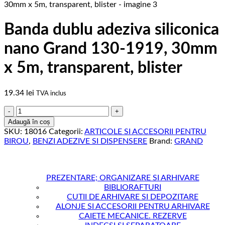
Banda dublu adeziva siliconica
nano Grand 130-1919, 30mm
x 5m, transparent, blister
19.34
lei
TVA inclus
Cantitate
Banda
Adaugă în coș
dublu
SKU:
18016
Categorii:
ARTICOLE SI ACCESORII PENTRU
adeziva
BIROU
,
BENZI ADEZIVE SI DISPENSERE
Brand:
GRAND
siliconica
nano
Grand
130-
PREZENTARE; ORGANIZARE SI ARHIVARE
1919,
BIBLIORAFTURI
30mm
CUTII DE ARHIVARE SI DEPOZITARE
x
ALONJE SI ACCESORII PENTRU ARHIVARE
5m,
CAIETE MECANICE. REZERVE
transparent,