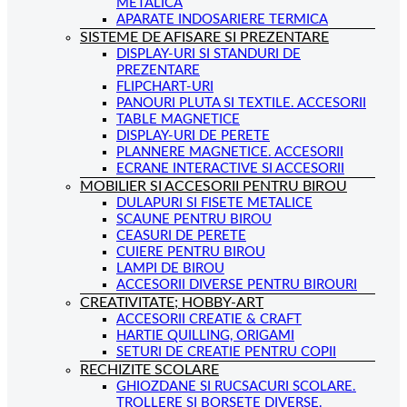
METALICA
APARATE INDOSARIERE TERMICA
SISTEME DE AFISARE SI PREZENTARE
DISPLAY-URI SI STANDURI DE
PREZENTARE
FLIPCHART-URI
PANOURI PLUTA SI TEXTILE. ACCESORII
TABLE MAGNETICE
DISPLAY-URI DE PERETE
PLANNERE MAGNETICE. ACCESORII
ECRANE INTERACTIVE SI ACCESORII
MOBILIER SI ACCESORII PENTRU BIROU
DULAPURI SI FISETE METALICE
SCAUNE PENTRU BIROU
CEASURI DE PERETE
CUIERE PENTRU BIROU
LAMPI DE BIROU
ACCESORII DIVERSE PENTRU BIROURI
CREATIVITATE; HOBBY-ART
ACCESORII CREATIE & CRAFT
HARTIE QUILLING, ORIGAMI
SETURI DE CREATIE PENTRU COPII
RECHIZITE SCOLARE
GHIOZDANE SI RUCSACURI SCOLARE.
TROLLERE SI BORSETE DIVERSE.