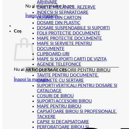
ARHIVARE
Nu ai niciun produs în coș.
CAIETE MECANICE. REZERVE
INDECSI SI SEPARATOARE
Înapoi la magazin
DOSARE DIN CARTON
DOSARE DIN PLASTIC
DOSARE SUSPENDABILE SI SUPORTI
Coș
FOLII PROTECTIE DOCUMENTE
MAPE PROTECTIE DOCUMENTE
MAPE SI SERVIETE PENTRU
DOCUMENTE
CLIPBOARD-URI
MAPE SI SUPORTI CARTI DE VIZITA
AGENDE TELEFONICE
Nu ai niciun produs în coș.
ARTICOLE SI ACCESORII PENTRU BIROU
TAVITE PENTRU DOCUMENTE.
Înapoi la magazin
CABINETE CU SERTARE
SUPORTI VERTICALI PENTRU DOSARE SI
CATALOAGE
COSURI DE BIROU
SUPORTI ACCESORII BIROU
MAPE PENTRU BIROU
CAPSATOARE BIROU SI PROFESIONALE.
TACKERE
CAPSE SI DECAPSATOARE
PERFORATOARE BIROU SI