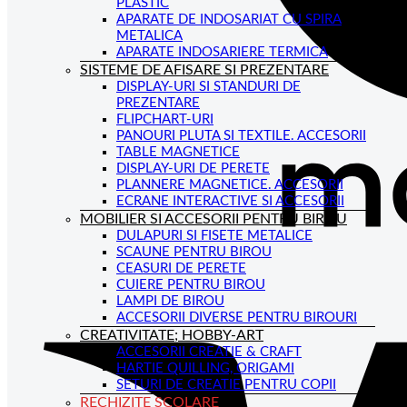
PLASTIC
APARATE DE INDOSARIAT CU SPIRA
METALICA
APARATE INDOSARIERE TERMICA
SISTEME DE AFISARE SI PREZENTARE
DISPLAY-URI SI STANDURI DE
PREZENTARE
FLIPCHART-URI
PANOURI PLUTA SI TEXTILE. ACCESORII
TABLE MAGNETICE
DISPLAY-URI DE PERETE
PLANNERE MAGNETICE. ACCESORII
ECRANE INTERACTIVE SI ACCESORII
MOBILIER SI ACCESORII PENTRU BIROU
DULAPURI SI FISETE METALICE
SCAUNE PENTRU BIROU
CEASURI DE PERETE
CUIERE PENTRU BIROU
LAMPI DE BIROU
ACCESORII DIVERSE PENTRU BIROURI
CREATIVITATE; HOBBY-ART
ACCESORII CREATIE & CRAFT
HARTIE QUILLING, ORIGAMI
SETURI DE CREATIE PENTRU COPII
RECHIZITE SCOLARE