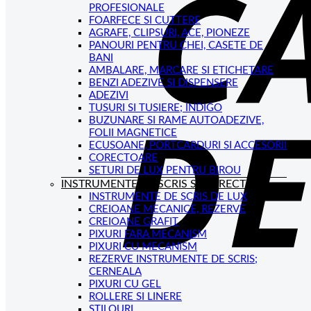
PROFESIONALE
FOARFECE SI CUTTERE
AGRAFE, CLIPSURI, ACE, PIONEZE
PANOURI PENTRU CHEI, CASETE DE
BANI
AMBALARE, MARCARE SI ETICHETARE
BENZI ADEZIVE SI DISPENSERE
ADEZIVI
TUSURI SI TUSIERE; INDIGO
BUZUNARE SI RAME AUTOADEZIVE,
FOLII MAGNETICE
ECUSOANE, PORTCARDURI SI ACCESORII
CORECTOARE
SETURI DE LUX PENTRU BIROU
INSTRUMENTE DE SCRIS SI CORECTAT
INSTRUMENTE DE SCRIS DE LUX
CREIOANE MECANICE, REZERVE
CREIOANE GRAFIT
PIXURI FARA MECANISM
PIXURI CU MECANISM
REZERVE INSTRUMENTE DE SCRIS;
CERNEALA
PIXURI CU GEL
ROLLERE SI LINERE
STILOURI