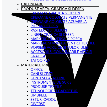
CALENDARE
PRODUSE ARTA, GRAFICA SI DESEN
CREIOANE GRAFICA SI DESEN
CREIOANE COLORATE PERMANENTE
CREIOANE COLORATE ACUARELA
PITT ARTIST PEN
PASTELURI SI ULEIURI
LINERE GRAFICA SI DESEN
MARKERE UNIVERSALE POSCA
MARKERE SI VOPSEA PENTRU TEXTILE
VOPSELE ACRILICE SI CULORI ULEI
ACCESORII SI CONSUMABILE ARTA SI
GRAFICA
TATOO PEN
MATERIALE PROMOTIONALE
OFFICE
CANI SI CESTI
GENTI SI CALATORIE
INSTRUMENTE DE SCRIS
PRODUSE TEXTILE
TEHNOLOGIE SI GADGETURI
UMBRELE
SETURI CADOU
DIVERSE