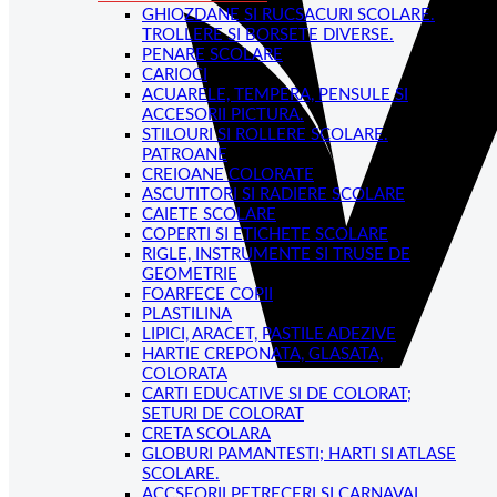
GHIOZDANE SI RUCSACURI SCOLARE.
TROLLERE SI BORSETE DIVERSE.
PENARE SCOLARE
CARIOCI
ACUARELE, TEMPERA, PENSULE SI
ACCESORII PICTURA.
STILOURI SI ROLLERE SCOLARE.
PATROANE
CREIOANE COLORATE
ASCUTITORI SI RADIERE SCOLARE
CAIETE SCOLARE
COPERTI SI ETICHETE SCOLARE
RIGLE, INSTRUMENTE SI TRUSE DE
GEOMETRIE
FOARFECE COPII
PLASTILINA
LIPICI, ARACET, PASTILE ADEZIVE
HARTIE CREPONATA, GLASATA,
COLORATA
CARTI EDUCATIVE SI DE COLORAT;
SETURI DE COLORAT
CRETA SCOLARA
GLOBURI PAMANTESTI; HARTI SI ATLASE
SCOLARE.
ACCSEORII PETRECERI SI CARNAVAL