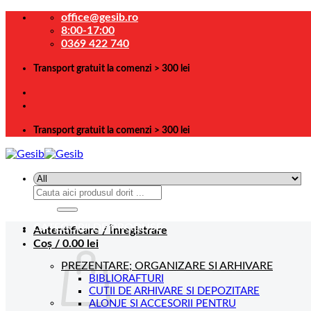
Skip
office@gesib.ro
to
8:00-17:00
content
0369 422 740
Transport gratuit la comenzi > 300 lei
Transport gratuit la comenzi > 300 lei
Caută
după:
CATEGORII DE PRODUSE
Autentificare / Înregistrare
Coș /
0.00
lei
PREZENTARE; ORGANIZARE SI ARHIVARE
BIBLIORAFTURI
CUTII DE ARHIVARE SI DEPOZITARE
ALONJE SI ACCESORII PENTRU