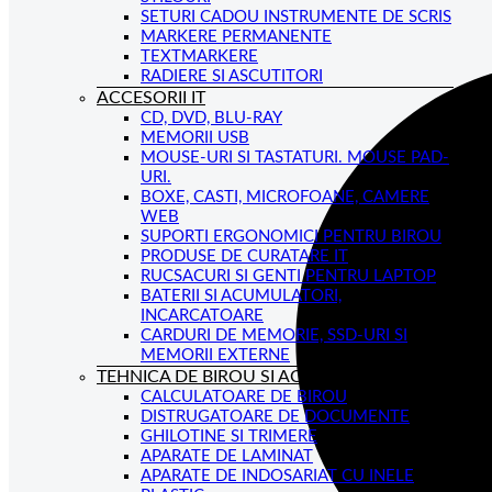
SETURI CADOU INSTRUMENTE DE SCRIS
MARKERE PERMANENTE
TEXTMARKERE
RADIERE SI ASCUTITORI
ACCESORII IT
CD, DVD, BLU-RAY
MEMORII USB
MOUSE-URI SI TASTATURI. MOUSE PAD-
URI.
BOXE, CASTI, MICROFOANE, CAMERE
WEB
SUPORTI ERGONOMICI PENTRU BIROU
PRODUSE DE CURATARE IT
RUCSACURI SI GENTI PENTRU LAPTOP
BATERII SI ACUMULATORI,
INCARCATOARE
CARDURI DE MEMORIE, SSD-URI SI
MEMORII EXTERNE
TEHNICA DE BIROU SI ACCESORII
CALCULATOARE DE BIROU
DISTRUGATOARE DE DOCUMENTE
GHILOTINE SI TRIMERE
APARATE DE LAMINAT
APARATE DE INDOSARIAT CU INELE