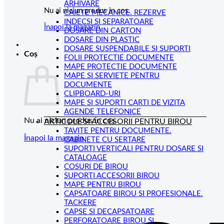
ARHIVARE
Nu ai niciun produs în coș.
CAIETE MECANICE. REZERVE
INDECSI SI SEPARATOARE
Înapoi la magazin
DOSARE DIN CARTON
DOSARE DIN PLASTIC
DOSARE SUSPENDABILE SI SUPORTI
Coș
FOLII PROTECTIE DOCUMENTE
MAPE PROTECTIE DOCUMENTE
MAPE SI SERVIETE PENTRU
DOCUMENTE
CLIPBOARD-URI
MAPE SI SUPORTI CARTI DE VIZITA
AGENDE TELEFONICE
Nu ai niciun produs în coș.
ARTICOLE SI ACCESORII PENTRU BIROU
TAVITE PENTRU DOCUMENTE.
Înapoi la magazin
CABINETE CU SERTARE
SUPORTI VERTICALI PENTRU DOSARE SI
CATALOAGE
COSURI DE BIROU
SUPORTI ACCESORII BIROU
MAPE PENTRU BIROU
CAPSATOARE BIROU SI PROFESIONALE.
TACKERE
CAPSE SI DECAPSATOARE
PERFORATOARE BIROU SI