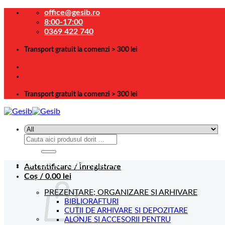
Skip
office@gesib.ro
to
8:00-17:00
content
0369 422 740
Transport gratuit la comenzi > 300 lei
Transport gratuit la comenzi > 300 lei
Caută
după:
CATEGORII DE PRODUSE
Autentificare / Înregistrare
Coș /
0.00
lei
PREZENTARE; ORGANIZARE SI ARHIVARE
BIBLIORAFTURI
CUTII DE ARHIVARE SI DEPOZITARE
ALONJE SI ACCESORII PENTRU