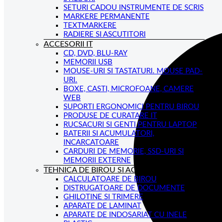
SETURI CADOU INSTRUMENTE DE SCRIS
MARKERE PERMANENTE
TEXTMARKERE
RADIERE SI ASCUTITORI
ACCESORII IT
CD, DVD, BLU-RAY
MEMORII USB
MOUSE-URI SI TASTATURI. MOUSE PAD-
URI.
BOXE, CASTI, MICROFOANE, CAMERE
WEB
SUPORTI ERGONOMICI PENTRU BIROU
PRODUSE DE CURATARE IT
RUCSACURI SI GENTI PENTRU LAPTOP
BATERII SI ACUMULATORI,
INCARCATOARE
CARDURI DE MEMORIE, SSD-URI SI
MEMORII EXTERNE
TEHNICA DE BIROU SI ACCESORII
CALCULATOARE DE BIROU
DISTRUGATOARE DE DOCUMENTE
GHILOTINE SI TRIMERE
APARATE DE LAMINAT
APARATE DE INDOSARIAT CU INELE