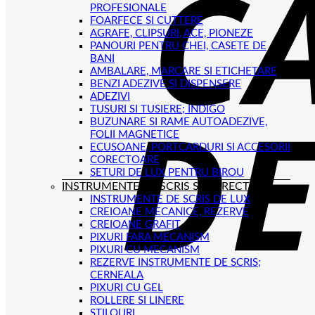
PROFESIONALE
FOARFECE SI CUTTERE
AGRAFE, CLIPSURI, ACE, PIONEZE
PANOURI PENTRU CHEI, CASETE DE
BANI
AMBALARE, MARCARE SI ETICHETARE
BENZI ADEZIVE SI DISPENSERE
ADEZIVI
TUSURI SI TUSIERE; INDIGO
BUZUNARE SI RAME AUTOADEZIVE,
FOLII MAGNETICE
ECUSOANE, PORTCARDURI SI ACCESORII
CORECTOARE
SETURI DE LUX PENTRU BIROU
INSTRUMENTE DE SCRIS SI CORECTAT
INSTRUMENTE DE SCRIS DE LUX
CREIOANE MECANICE, REZERVE
CREIOANE GRAFIT
PIXURI FARA MECANISM
PIXURI CU MECANISM
REZERVE INSTRUMENTE DE SCRIS;
CERNEALA
PIXURI CU GEL
ROLLERE SI LINERE
STILOURI