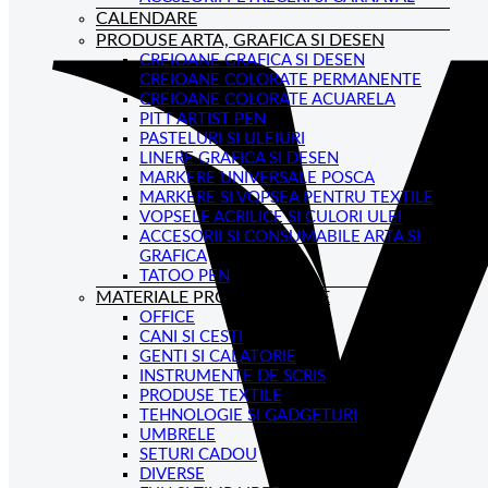
CALENDARE
PRODUSE ARTA, GRAFICA SI DESEN
CREIOANE GRAFICA SI DESEN
CREIOANE COLORATE PERMANENTE
CREIOANE COLORATE ACUARELA
PITT ARTIST PEN
PASTELURI SI ULEIURI
LINERE GRAFICA SI DESEN
MARKERE UNIVERSALE POSCA
MARKERE SI VOPSEA PENTRU TEXTILE
VOPSELE ACRILICE SI CULORI ULEI
ACCESORII SI CONSUMABILE ARTA SI
GRAFICA
TATOO PEN
MATERIALE PROMOTIONALE
OFFICE
CANI SI CESTI
GENTI SI CALATORIE
INSTRUMENTE DE SCRIS
PRODUSE TEXTILE
TEHNOLOGIE SI GADGETURI
UMBRELE
SETURI CADOU
DIVERSE