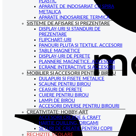
PLASTIC
APARATE DE INDOSARIAT CU SPIRA
METALICA
APARATE INDOSARIERE TERMICA
SISTEME DE AFISARE SI PREZENTARE
DISPLAY-URI SI STANDURI DE
PREZENTARE
FLIPCHART-URI
PANOURI PLUTA SI TEXTILE. ACCESORII
TABLE MAGNETICE
DISPLAY-URI DE PERETE
PLANNERE MAGNETICE. ACCESORII
ECRANE INTERACTIVE SI ACCESORII
MOBILIER SI ACCESORII PENTRU BIROU
DULAPURI SI FISETE METALICE
SCAUNE PENTRU BIROU
CEASURI DE PERETE
CUIERE PENTRU BIROU
LAMPI DE BIROU
ACCESORII DIVERSE PENTRU BIROURI
CREATIVITATE; HOBBY-ART
ACCESORII CREATIE & CRAFT
HARTIE QUILLING, ORIGAMI
SETURI DE CREATIE PENTRU COPII
RECHIZITE SCOLARE