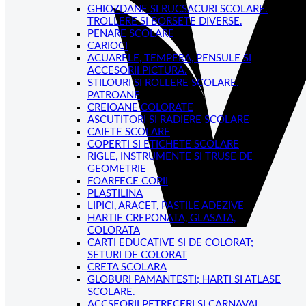
GHIOZDANE SI RUCSACURI SCOLARE.
TROLLERE SI BORSETE DIVERSE.
PENARE SCOLARE
CARIOCI
ACUARELE, TEMPERA, PENSULE SI
ACCESORII PICTURA.
STILOURI SI ROLLERE SCOLARE.
PATROANE
CREIOANE COLORATE
ASCUTITORI SI RADIERE SCOLARE
CAIETE SCOLARE
COPERTI SI ETICHETE SCOLARE
RIGLE, INSTRUMENTE SI TRUSE DE
GEOMETRIE
FOARFECE COPII
PLASTILINA
LIPICI, ARACET, PASTILE ADEZIVE
HARTIE CREPONATA, GLASATA,
COLORATA
CARTI EDUCATIVE SI DE COLORAT;
SETURI DE COLORAT
CRETA SCOLARA
GLOBURI PAMANTESTI; HARTI SI ATLASE
SCOLARE.
ACCSEORII PETRECERI SI CARNAVAL