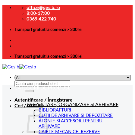
Skip
office@gesib.ro
to
8:00-17:00
content
0369 422 740
Transport gratuit la comenzi > 300 lei
Transport gratuit la comenzi > 300 lei
Caută
CATEGORII DE PRODUSE
după:
Autentificare / Înregistrare
PREZENTARE; ORGANIZARE SI ARHIVARE
Coș /
0.00
lei
BIBLIORAFTURI
CUTII DE ARHIVARE SI DEPOZITARE
ALONJE SI ACCESORII PENTRU
ARHIVARE
CAIETE MECANICE. REZERVE