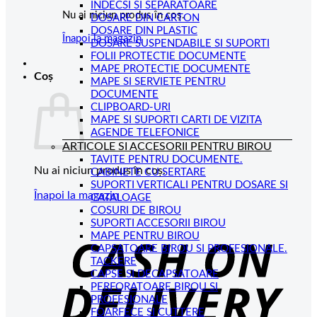
INDECSI SI SEPARATOARE
Nu ai niciun produs în coș.
DOSARE DIN CARTON
DOSARE DIN PLASTIC
Înapoi la magazin
DOSARE SUSPENDABILE SI SUPORTI
FOLII PROTECTIE DOCUMENTE
MAPE PROTECTIE DOCUMENTE
Coș
MAPE SI SERVIETE PENTRU
DOCUMENTE
CLIPBOARD-URI
MAPE SI SUPORTI CARTI DE VIZITA
AGENDE TELEFONICE
ARTICOLE SI ACCESORII PENTRU BIROU
TAVITE PENTRU DOCUMENTE.
Nu ai niciun produs în coș.
CABINETE CU SERTARE
SUPORTI VERTICALI PENTRU DOSARE SI
Înapoi la magazin
CATALOAGE
COSURI DE BIROU
C
SUPORTI ACCESORII BIROU
MAPE PENTRU BIROU
D
CAPSATOARE BIROU SI PROFESIONALE.
TACKERE
CAPSE SI DECAPSATOARE
PERFORATOARE BIROU SI
PROFESIONALE
FOARFECE SI CUTTERE