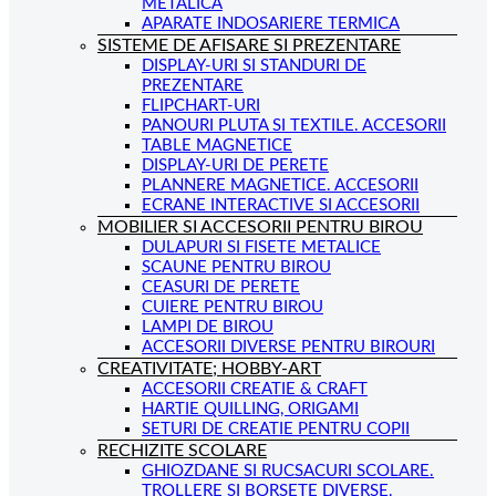
METALICA
APARATE INDOSARIERE TERMICA
SISTEME DE AFISARE SI PREZENTARE
DISPLAY-URI SI STANDURI DE
PREZENTARE
FLIPCHART-URI
PANOURI PLUTA SI TEXTILE. ACCESORII
TABLE MAGNETICE
DISPLAY-URI DE PERETE
PLANNERE MAGNETICE. ACCESORII
ECRANE INTERACTIVE SI ACCESORII
MOBILIER SI ACCESORII PENTRU BIROU
DULAPURI SI FISETE METALICE
SCAUNE PENTRU BIROU
CEASURI DE PERETE
CUIERE PENTRU BIROU
LAMPI DE BIROU
ACCESORII DIVERSE PENTRU BIROURI
CREATIVITATE; HOBBY-ART
ACCESORII CREATIE & CRAFT
HARTIE QUILLING, ORIGAMI
SETURI DE CREATIE PENTRU COPII
RECHIZITE SCOLARE
GHIOZDANE SI RUCSACURI SCOLARE.
TROLLERE SI BORSETE DIVERSE.