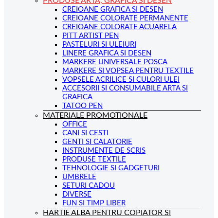
PRODUSE ARTA, GRAFICA SI DESEN
CREIOANE GRAFICA SI DESEN
CREIOANE COLORATE PERMANENTE
CREIOANE COLORATE ACUARELA
PITT ARTIST PEN
PASTELURI SI ULEIURI
LINERE GRAFICA SI DESEN
MARKERE UNIVERSALE POSCA
MARKERE SI VOPSEA PENTRU TEXTILE
VOPSELE ACRILICE SI CULORI ULEI
ACCESORII SI CONSUMABILE ARTA SI
GRAFICA
TATOO PEN
MATERIALE PROMOTIONALE
OFFICE
CANI SI CESTI
GENTI SI CALATORIE
INSTRUMENTE DE SCRIS
PRODUSE TEXTILE
TEHNOLOGIE SI GADGETURI
UMBRELE
SETURI CADOU
DIVERSE
FUN SI TIMP LIBER
HARTIE ALBA PENTRU COPIATOR SI