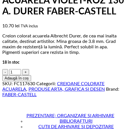
ACUARELA VIOLET-ROZ 130
A. DURER FABER-CASTELL
10.70
lei
TVA inclus
Creion colorat acuarela Albrecht Durer, de cea mai inalta
calitate, destinat artistilor. Mina groasa de 3.8 mm. Grad
maxim de rezistență la lumină. Perfect solubil in apa.
Pigmenti superiori care rezista in timp.
18 în stoc
Cantitate
CREION
Adaugă în coș
COLORAT
SKU:
FC117630
Categorii:
CREIOANE COLORATE
ACUARELA
ACUARELA
,
PRODUSE ARTA, GRAFICA SI DESEN
Brand:
VIOLET-
FABER-CASTELL
ROZ
130
A.
DURER
PREZENTARE; ORGANIZARE SI ARHIVARE
FABER-
BIBLIORAFTURI
CASTELL
CUTII DE ARHIVARE SI DEPOZITARE