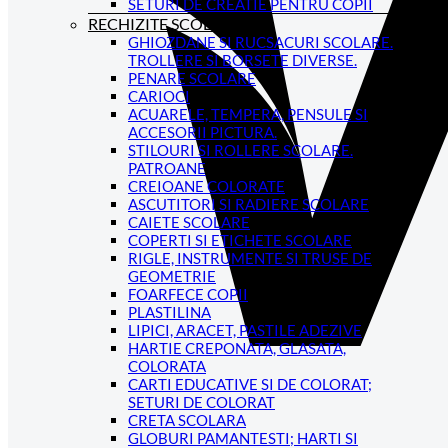
SETURI DE CREATIE PENTRU COPII
RECHIZITE SCOLARE
GHIOZDANE SI RUCSACURI SCOLARE.
TROLLERE SI BORSETE DIVERSE.
PENARE SCOLARE
CARIOCI
ACUARELE, TEMPERA, PENSULE SI
ACCESORII PICTURA.
STILOURI SI ROLLERE SCOLARE.
PATROANE
CREIOANE COLORATE
ASCUTITORI SI RADIERE SCOLARE
CAIETE SCOLARE
COPERTI SI ETICHETE SCOLARE
RIGLE, INSTRUMENTE SI TRUSE DE
GEOMETRIE
FOARFECE COPII
PLASTILINA
LIPICI, ARACET, PASTILE ADEZIVE
HARTIE CREPONATA, GLASATA,
COLORATA
CARTI EDUCATIVE SI DE COLORAT;
SETURI DE COLORAT
CRETA SCOLARA
GLOBURI PAMANTESTI; HARTI SI