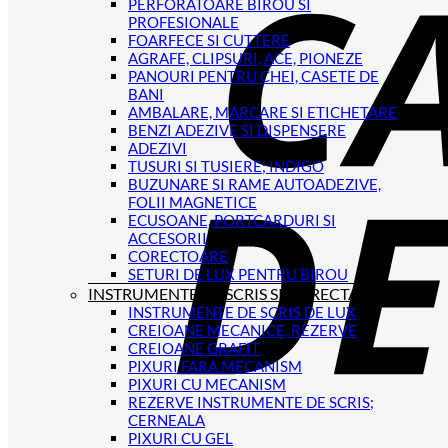
PERFORATOARE BIROU SI
PROFESIONALE
FOARFECE SI CUTTERE
AGRAFE, CLIPSURI, ACE, PIONEZE
PANOURI PENTRU CHEI, CASETE DE
BANI
AMBALARE, MARCARE SI ETICHETARE
BENZI ADEZIVE SI DISPENSERE
ADEZIVI
TUSURI SI TUSIERE; INDIGO
BUZUNARE SI RAME AUTOADEZIVE,
FOLII MAGNETICE
ECUSOANE, PORTCARDURI SI
ACCESORII
CORECTOARE
SETURI DE LUX PENTRU BIROU
INSTRUMENTE DE SCRIS SI CORECTAT
INSTRUMENTE DE SCRIS DE LUX
CREIOANE MECANICE, REZERVE
CREIOANE GRAFIT
PIXURI FARA MECANISM
PIXURI CU MECANISM
REZERVE INSTRUMENTE DE SCRIS;
CERNEALA
PIXURI CU GEL