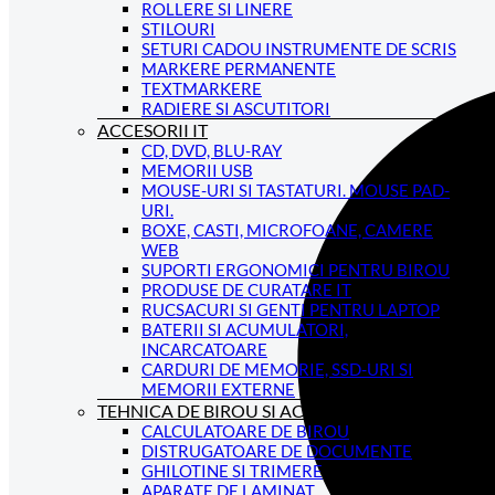
ROLLERE SI LINERE
STILOURI
SETURI CADOU INSTRUMENTE DE SCRIS
MARKERE PERMANENTE
TEXTMARKERE
RADIERE SI ASCUTITORI
ACCESORII IT
CD, DVD, BLU-RAY
MEMORII USB
MOUSE-URI SI TASTATURI. MOUSE PAD-
URI.
BOXE, CASTI, MICROFOANE, CAMERE
WEB
SUPORTI ERGONOMICI PENTRU BIROU
PRODUSE DE CURATARE IT
RUCSACURI SI GENTI PENTRU LAPTOP
BATERII SI ACUMULATORI,
INCARCATOARE
CARDURI DE MEMORIE, SSD-URI SI
MEMORII EXTERNE
TEHNICA DE BIROU SI ACCESORII
CALCULATOARE DE BIROU
DISTRUGATOARE DE DOCUMENTE
GHILOTINE SI TRIMERE
APARATE DE LAMINAT