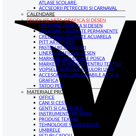
ATLASE SCOLARE.
ACCSEORII PETRECERI SI CARNAVAL
CALENDARE
PRODUSE ARTA, GRAFICA SI DESEN
CREIOANE GRAFICA SI DESEN
CREIOANE COLORATE PERMANENTE
CREIOANE COLORATE ACUARELA
PITT ARTIST PEN
PASTELURI SI ULEIURI
LINERE GRAFICA SI DESEN
MARKERE UNIVERSALE POSCA
MARKERE SI VOPSEA PENTRU TEXTILE
VOPSELE ACRILICE SI CULORI ULEI
ACCESORII SI CONSUMABILE ARTA SI
GRAFICA
TATOO PEN
MATERIALE PROMOTIONALE
OFFICE
CANI SI CESTI
GENTI SI CALATORIE
INSTRUMENTE DE SCRIS
PRODUSE TEXTILE
TEHNOLOGIE SI GADGETURI
UMBRELE
SETURI CADOU