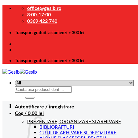
Skip
office@gesib.ro
to
8:00-17:00
content
0369 422 740
Transport gratuit la comenzi > 300 lei
Transport gratuit la comenzi > 300 lei
Caută
după:
CATEGORII DE PRODUSE
Autentificare / Înregistrare
Coș /
0.00
lei
PREZENTARE; ORGANIZARE SI ARHIVARE
BIBLIORAFTURI
CUTII DE ARHIVARE SI DEPOZITARE