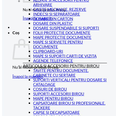
ALONJE SI ACCESORII PENTRU
ARHIVARE
CAIETE MECANICE. REZERVE
Nu ai niciun produs în coș.
INDECSI SI SEPARATOARE
Înapoi la magazin
DOSARE DIN CARTON
DOSARE DIN PLASTIC
DOSARE SUSPENDABILE SI SUPORTI
FOLII PROTECTIE DOCUMENTE
Coș
MAPE PROTECTIE DOCUMENTE
MAPE SI SERVIETE PENTRU
DOCUMENTE
CLIPBOARD-URI
MAPE SI SUPORTI CARTI DE VIZITA
AGENDE TELEFONICE
ARTICOLE SI ACCESORII PENTRU BIROU
Nu ai niciun produs în coș.
TAVITE PENTRU DOCUMENTE.
CABINETE CU SERTARE
Înapoi la magazin
SUPORTI VERTICALI PENTRU DOSARE SI
CATALOAGE
COSURI DE BIROU
SUPORTI ACCESORII BIROU
MAPE PENTRU BIROU
CAPSATOARE BIROU SI PROFESIONALE.
TACKERE
CAPSE SI DECAPSATOARE