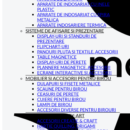
APARATE DE INDOSARIAT CU INELE
PLASTIC
APARATE DE INDOSARIAT CU SPIRA
METALICA
APARATE INDOSARIERE TERMICA
SISTEME DE AFISARE SI PREZENTARE
DISPLAY-URI SI STANDURI DE
PREZENTARE
FLIPCHART-URI
PANOURI PLUTA SI TEXTILE. ACCESORII
TABLE MAGNETICE
DISPLAY-URI DE PERETE
PLANNERE MAGNETICE. ACCESORII
ECRANE INTERACTIVE SI ACCESORII
MOBILIER SI ACCESORII PENTRU BIROU
DULAPURI SI FISETE METALICE
SCAUNE PENTRU BIROU
CEASURI DE PERETE
CUIERE PENTRU BIROU
LAMPI DE BIROU
ACCESORII DIVERSE PENTRU BIROURI
CREATIVITATE; HOBBY-ART
ACCESORII CREATIE & CRAFT
HARTIE QUILLING, ORIGAMI