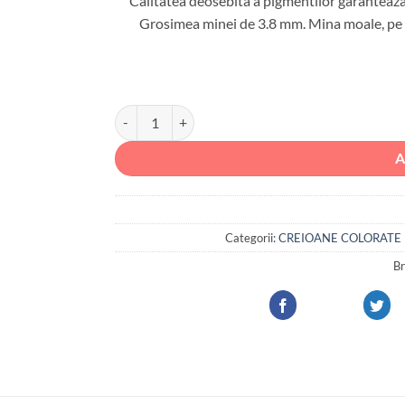
Calitatea deosebita a pigmentilor garanteaza s
Grosimea minei de 3.8 mm. Mina moale, pe b
Cantitate CREION COLORAT POLYCHROMOS VIOL
A
Categorii:
CREIOANE COLORATE
Br