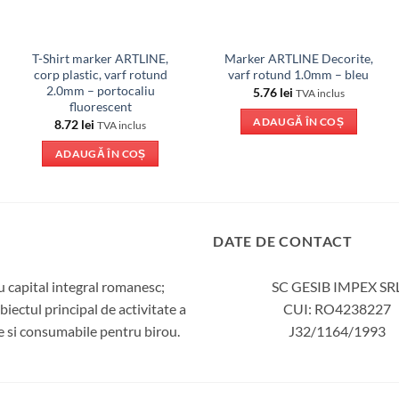
T-Shirt marker ARTLINE,
Marker ARTLINE Decorite,
corp plastic, varf rotund
varf rotund 1.0mm – bleu
2.0mm – portocaliu
5.76
lei
TVA inclus
fluorescent
ADAUGĂ ÎN COȘ
8.72
lei
TVA inclus
ADAUGĂ ÎN COȘ
DATE DE CONTACT
 capital integral romanesc;
SC GESIB IMPEX SR
iectul principal de activitate a
CUI: RO4238227
ie si consumabile pentru birou.
J32/1164/1993