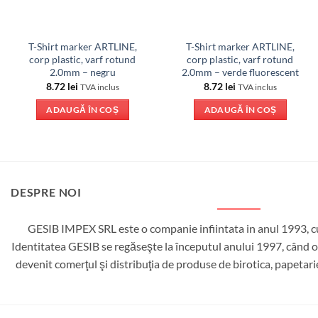
T-Shirt marker ARTLINE,
T-Shirt marker ARTLINE,
corp plastic, varf rotund
corp plastic, varf rotund
2.0mm – negru
2.0mm – verde fluorescent
8.72
lei
8.72
lei
TVA inclus
TVA inclus
ADAUGĂ ÎN COȘ
ADAUGĂ ÎN COȘ
DESPRE NOI
GESIB IMPEX SRL este o companie infiintata in anul 1993, cu
Identitatea GESIB se regăseşte la începutul anului 1997, când ob
devenit comerţul şi distribuţia de produse de birotica, papetar