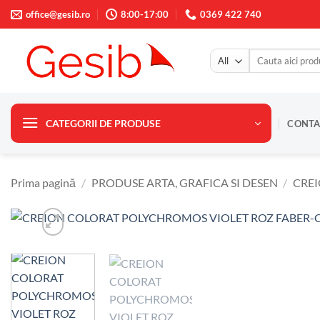
Skip
office@gesib.ro
8:00-17:00
0369 422 740
to
content
Caută
după:
CATEGORII DE PRODUSE
CONTA
Prima pagină
/
PRODUSE ARTA, GRAFICA SI DESEN
/
CRE