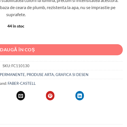
tabilitatea culorii la lumina, precum si intensitatea acestora.
aza de ceara de plumb, rezistenta la apa, nu se imprastie pe
suprafete.
44 în stoc
ET ROZ FABER-CASTELL
DAUGĂ ÎN COȘ
SKU:
FC110130
 PERMANENTE
,
PRODUSE ARTA, GRAFICA SI DESEN
and:
FABER-CASTELL