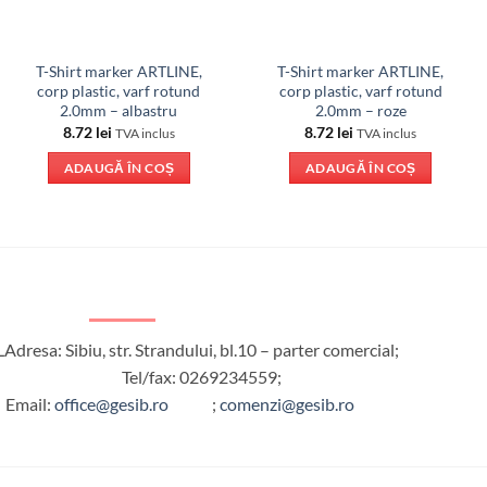
T-Shirt marker ARTLINE,
T-Shirt marker ARTLINE,
corp plastic, varf rotund
corp plastic, varf rotund
2.0mm – albastru
2.0mm – roze
8.72
lei
8.72
lei
TVA inclus
TVA inclus
ADAUGĂ ÎN COȘ
ADAUGĂ ÎN COȘ
L
Adresa: Sibiu, str. Strandului, bl.10 – parter comercial;
Tel/fax: 0269234559;
Email:
office@gesib.ro
;
comenzi@gesib.ro