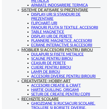
METALICA
APARATE INDOSARIERE TERMICA
SISTEME DE AFISARE SI PREZENTARE
DISPLAY-URI SI STANDURI DE
PREZENTARE
FLIPCHART-URI
PANOURI PLUTA SI TEXTILE. ACCESORII
TABLE MAGNETICE
DISPLAY-URI DE PERETE
PLANNERE MAGNETICE. ACCESORII
ECRANE INTERACTIVE SI ACCESORII
MOBILIER SI ACCESORII PENTRU BIROU
DULAPURI SI FISETE METALICE
SCAUNE PENTRU BIROU
CEASURI DE PERETE
CUIERE PENTRU BIROU
LAMPI DE BIROU
ACCESORII DIVERSE PENTRU BIROURI
CREATIVITATE; HOBBY-ART
ACCESORII CREATIE & CRAFT
HARTIE QUILLING, ORIGAMI
SETURI DE CREATIE PENTRU COPII
RECHIZITE SCOLARE
GHIOZDANE SI RUCSACURI SCOLARE.
TROLLERE SI BORSETE DIVERSE.