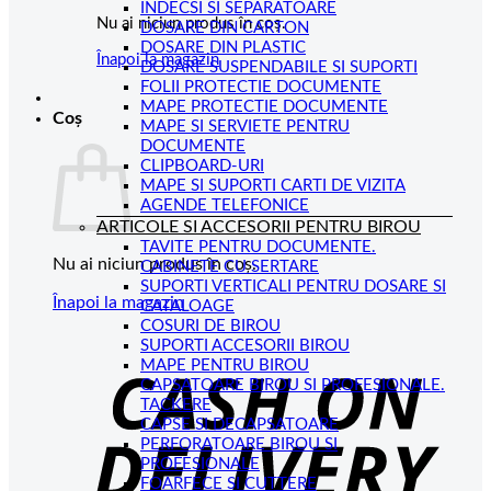
INDECSI SI SEPARATOARE
Nu ai niciun produs în coș.
DOSARE DIN CARTON
DOSARE DIN PLASTIC
Înapoi la magazin
DOSARE SUSPENDABILE SI SUPORTI
FOLII PROTECTIE DOCUMENTE
MAPE PROTECTIE DOCUMENTE
Coș
MAPE SI SERVIETE PENTRU
DOCUMENTE
CLIPBOARD-URI
MAPE SI SUPORTI CARTI DE VIZITA
AGENDE TELEFONICE
ARTICOLE SI ACCESORII PENTRU BIROU
TAVITE PENTRU DOCUMENTE.
Nu ai niciun produs în coș.
CABINETE CU SERTARE
SUPORTI VERTICALI PENTRU DOSARE SI
Înapoi la magazin
CATALOAGE
COSURI DE BIROU
C
SUPORTI ACCESORII BIROU
MAPE PENTRU BIROU
D
CAPSATOARE BIROU SI PROFESIONALE.
TACKERE
CAPSE SI DECAPSATOARE
PERFORATOARE BIROU SI
PROFESIONALE
FOARFECE SI CUTTERE