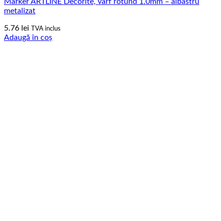
Marker ARTLINE Decorite, varf rotund 1.0mm – albastru
metalizat
5.76
lei
TVA inclus
Adaugă în coș