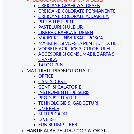
PRODUSE ARTA, GRAFICA SI DESEN
CREIOANE GRAFICA SI DESEN
CREIOANE COLORATE PERMANENTE
CREIOANE COLORATE ACUARELA
PITT ARTIST PEN
PASTELURI SI ULEIURI
LINERE GRAFICA SI DESEN
MARKERE UNIVERSALE POSCA
MARKERE SI VOPSEA PENTRU TEXTILE
VOPSELE ACRILICE SI CULORI ULEI
ACCESORII SI CONSUMABILE ARTA SI
GRAFICA
TATOO PEN
MATERIALE PROMOTIONALE
OFFICE
CANI SI CESTI
GENTI SI CALATORIE
INSTRUMENTE DE SCRIS
PRODUSE TEXTILE
TEHNOLOGIE SI GADGETURI
UMBRELE
SETURI CADOU
DIVERSE
FUN SI TIMP LIBER
HARTIE ALBA PENTRU COPIATOR SI