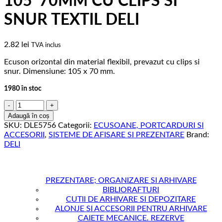
105*70MM CU CLIPS SI
SNUR TEXTIL DELI
2.82
lei
TVA inclus
Ecuson orizontal din material flexibil, prevazut cu clips si
snur. Dimensiune: 105 x 70 mm.
1980 în stoc
Cantitate
ECUSON
Adaugă în coș
ORIZONTAL
SKU:
DLE5756
Categorii:
ECUSOANE, PORTCARDURI SI
105*70MM
ACCESORII
,
SISTEME DE AFISARE SI PREZENTARE
Brand:
CU
DELI
CLIPS
SI
SNUR
TEXTIL
PREZENTARE; ORGANIZARE SI ARHIVARE
DELI
BIBLIORAFTURI
CUTII DE ARHIVARE SI DEPOZITARE
ALONJE SI ACCESORII PENTRU ARHIVARE
CAIETE MECANICE. REZERVE