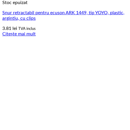
Stoc epuizat
Snur retractabil pentru ecuson ARK 1449, tip YOYO, plastic,
argintiu, cu clips
3.81
lei
TVA inclus
Citește mai mult