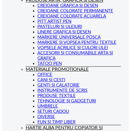
PRODUSE ARTA, GRAFICA SI DESEN
CREIOANE GRAFICA SI DESEN
CREIOANE COLORATE PERMANENTE
CREIOANE COLORATE ACUARELA
PITT ARTIST PEN
PASTELURI SI ULEIURI
LINERE GRAFICA SI DESEN
MARKERE UNIVERSALE POSCA
MARKERE SI VOPSEA PENTRU TEXTILE
VOPSELE ACRILICE SI CULORI ULEI
ACCESORII SI CONSUMABILE ARTA SI
GRAFICA
TATOO PEN
MATERIALE PROMOTIONALE
OFFICE
CANI SI CESTI
GENTI SI CALATORIE
INSTRUMENTE DE SCRIS
PRODUSE TEXTILE
TEHNOLOGIE SI GADGETURI
UMBRELE
SETURI CADOU
DIVERSE
FUN SI TIMP LIBER
HARTIE ALBA PENTRU COPIATOR SI