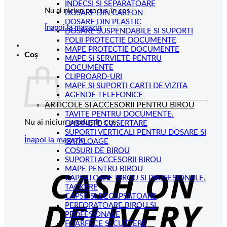
INDECSI SI SEPARATOARE
Nu ai niciun produs în coș.
DOSARE DIN CARTON
DOSARE DIN PLASTIC
Înapoi la magazin
DOSARE SUSPENDABILE SI SUPORTI
FOLII PROTECTIE DOCUMENTE
MAPE PROTECTIE DOCUMENTE
Coș
MAPE SI SERVIETE PENTRU
DOCUMENTE
CLIPBOARD-URI
MAPE SI SUPORTI CARTI DE VIZITA
AGENDE TELEFONICE
ARTICOLE SI ACCESORII PENTRU BIROU
TAVITE PENTRU DOCUMENTE.
Nu ai niciun produs în coș.
CABINETE CU SERTARE
SUPORTI VERTICALI PENTRU DOSARE SI
Înapoi la magazin
CATALOAGE
COSURI DE BIROU
C
SUPORTI ACCESORII BIROU
MAPE PENTRU BIROU
D
CAPSATOARE BIROU SI PROFESIONALE.
TACKERE
CAPSE SI DECAPSATOARE
PERFORATOARE BIROU SI
PROFESIONALE
FOARFECE SI CUTTERE