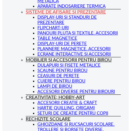
METALICA
APARATE INDOSARIERE TERMICA
SISTEME DE AFISARE SI PREZENTARE
DISPLAY-URI SI STANDURI DE
PREZENTARE
FLIPCHART-URI
PANOURI PLUTA SI TEXTILE. ACCESORII
TABLE MAGNETICE
DISPLAY-URI DE PERETE
PLANNERE MAGNETICE. ACCESORII
ECRANE INTERACTIVE SI ACCESORII
MOBILIER SI ACCESORII PENTRU BIROU
DULAPURI SI FISETE METALICE
SCAUNE PENTRU BIROU
CEASURI DE PERETE
CUIERE PENTRU BIROU
LAMPI DE BIROU
ACCESORII DIVERSE PENTRU BIROURI
CREATIVITATE; HOBBY-ART
ACCESORII CREATIE & CRAFT
HARTIE QUILLING, ORIGAMI
SETURI DE CREATIE PENTRU COPII
RECHIZITE SCOLARE
GHIOZDANE SI RUCSACURI SCOLARE.
TROLLERE SI BORSETE DIVERSE.