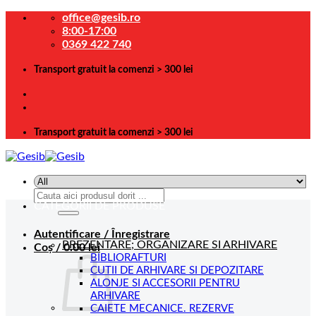
Skip
office@gesib.ro
to
8:00-17:00
content
0369 422 740
Transport gratuit la comenzi > 300 lei
Transport gratuit la comenzi > 300 lei
Caută
CATEGORII DE PRODUSE
după:
Autentificare / Înregistrare
PREZENTARE; ORGANIZARE SI ARHIVARE
Coș /
0.00
lei
BIBLIORAFTURI
CUTII DE ARHIVARE SI DEPOZITARE
ALONJE SI ACCESORII PENTRU
ARHIVARE
CAIETE MECANICE. REZERVE