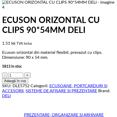
ECUSON ORIZONTAL CU
CLIPS 90*54MM DELI
1.51
lei
TVA inclus
Ecuson orizontal din material flexibil, prevazut cu clips.
Dimensiune: 90 x 54 mm.
5813 în stoc
Cantitate
ECUSON
Adaugă în coș
ORIZONTAL
SKU:
DLE5752
Categorii:
ECUSOANE, PORTCARDURI SI
CU
ACCESORII
,
SISTEME DE AFISARE SI PREZENTARE
Brand:
CLIPS
DELI
90*54MM
DELI
PREZENTARE; ORGANIZARE SI ARHIVARE