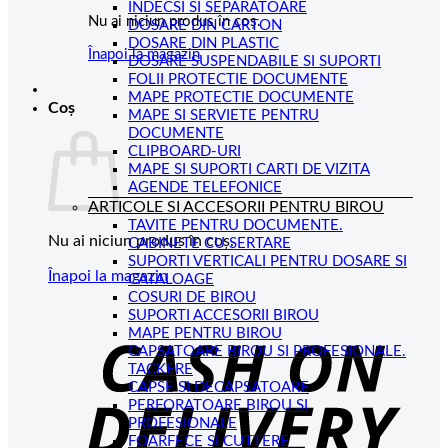
INDECSI SI SEPARATOARE
Nu ai niciun produs în coș.
DOSARE DIN CARTON
DOSARE DIN PLASTIC
Înapoi la magazin
DOSARE SUSPENDABILE SI SUPORTI
FOLII PROTECTIE DOCUMENTE
MAPE PROTECTIE DOCUMENTE
Coș
MAPE SI SERVIETE PENTRU
DOCUMENTE
CLIPBOARD-URI
MAPE SI SUPORTI CARTI DE VIZITA
AGENDE TELEFONICE
ARTICOLE SI ACCESORII PENTRU BIROU
TAVITE PENTRU DOCUMENTE.
Nu ai niciun produs în coș.
CABINETE CU SERTARE
SUPORTI VERTICALI PENTRU DOSARE SI
Înapoi la magazin
CATALOAGE
COSURI DE BIROU
C
SUPORTI ACCESORII BIROU
MAPE PENTRU BIROU
D
CAPSATOARE BIROU SI PROFESIONALE.
TACKERE
CAPSE SI DECAPSATOARE
PERFORATOARE BIROU SI
PROFESIONALE
FOARFECE SI CUTTERE