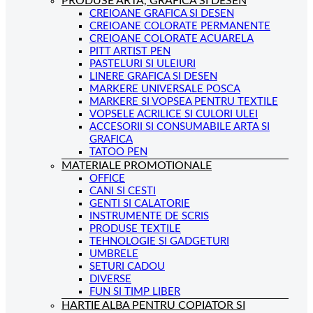
PRODUSE ARTA, GRAFICA SI DESEN
CREIOANE GRAFICA SI DESEN
CREIOANE COLORATE PERMANENTE
CREIOANE COLORATE ACUARELA
PITT ARTIST PEN
PASTELURI SI ULEIURI
LINERE GRAFICA SI DESEN
MARKERE UNIVERSALE POSCA
MARKERE SI VOPSEA PENTRU TEXTILE
VOPSELE ACRILICE SI CULORI ULEI
ACCESORII SI CONSUMABILE ARTA SI
GRAFICA
TATOO PEN
MATERIALE PROMOTIONALE
OFFICE
CANI SI CESTI
GENTI SI CALATORIE
INSTRUMENTE DE SCRIS
PRODUSE TEXTILE
TEHNOLOGIE SI GADGETURI
UMBRELE
SETURI CADOU
DIVERSE
FUN SI TIMP LIBER
HARTIE ALBA PENTRU COPIATOR SI