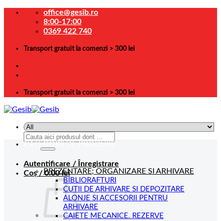
Skip
office@gesib.ro
to
8:00-17:00
content
0369 422 740
Transport gratuit la comenzi > 300 lei
Transport gratuit la comenzi > 300 lei
Caută
CATEGORII DE PRODUSE
după:
Autentificare / Înregistrare
PREZENTARE; ORGANIZARE SI ARHIVARE
Coș /
0.00
lei
BIBLIORAFTURI
CUTII DE ARHIVARE SI DEPOZITARE
ALONJE SI ACCESORII PENTRU
ARHIVARE
CAIETE MECANICE. REZERVE