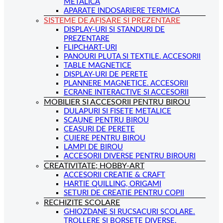
METALICA
APARATE INDOSARIERE TERMICA
SISTEME DE AFISARE SI PREZENTARE
DISPLAY-URI SI STANDURI DE
PREZENTARE
FLIPCHART-URI
PANOURI PLUTA SI TEXTILE. ACCESORII
TABLE MAGNETICE
DISPLAY-URI DE PERETE
PLANNERE MAGNETICE. ACCESORII
ECRANE INTERACTIVE SI ACCESORII
MOBILIER SI ACCESORII PENTRU BIROU
DULAPURI SI FISETE METALICE
SCAUNE PENTRU BIROU
CEASURI DE PERETE
CUIERE PENTRU BIROU
LAMPI DE BIROU
ACCESORII DIVERSE PENTRU BIROURI
CREATIVITATE; HOBBY-ART
ACCESORII CREATIE & CRAFT
HARTIE QUILLING, ORIGAMI
SETURI DE CREATIE PENTRU COPII
RECHIZITE SCOLARE
GHIOZDANE SI RUCSACURI SCOLARE.
TROLLERE SI BORSETE DIVERSE.