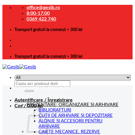
Skip
office@gesib.ro
to
8:00-17:00
content
0369 422 740
Transport gratuit la comenzi > 300 lei
Transport gratuit la comenzi > 300 lei
Caută
CATEGORII DE PRODUSE
după:
Autentificare / Înregistrare
PREZENTARE; ORGANIZARE SI ARHIVARE
Coș /
0.00
lei
BIBLIORAFTURI
CUTII DE ARHIVARE SI DEPOZITARE
ALONJE SI ACCESORII PENTRU
ARHIVARE
CAIETE MECANICE. REZERVE