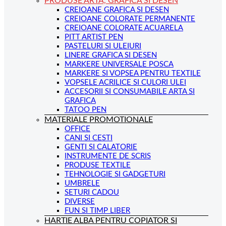
PRODUSE ARTA, GRAFICA SI DESEN
CREIOANE GRAFICA SI DESEN
CREIOANE COLORATE PERMANENTE
CREIOANE COLORATE ACUARELA
PITT ARTIST PEN
PASTELURI SI ULEIURI
LINERE GRAFICA SI DESEN
MARKERE UNIVERSALE POSCA
MARKERE SI VOPSEA PENTRU TEXTILE
VOPSELE ACRILICE SI CULORI ULEI
ACCESORII SI CONSUMABILE ARTA SI
GRAFICA
TATOO PEN
MATERIALE PROMOTIONALE
OFFICE
CANI SI CESTI
GENTI SI CALATORIE
INSTRUMENTE DE SCRIS
PRODUSE TEXTILE
TEHNOLOGIE SI GADGETURI
UMBRELE
SETURI CADOU
DIVERSE
FUN SI TIMP LIBER
HARTIE ALBA PENTRU COPIATOR SI