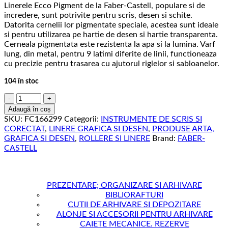
Linerele Ecco Pigment de la Faber-Castell, populare si de
incredere, sunt potrivite pentru scris, desen si schite.
Datorita cernelii lor pigmentate speciale, acestea sunt ideale
si pentru utilizarea pe hartie de desen si hartie transparenta.
Cerneala pigmentata este rezistenta la apa si la lumina. Varf
lung, din metal, pentru 9 latimi diferite de linii, functioneaza
cu precizie pentru trasarea cu ajutorul riglelor si sabloanelor.
104 în stoc
Cantitate
LINER
Adaugă în coș
0.2MM
SKU:
FC166299
Categorii:
INSTRUMENTE DE SCRIS SI
ECO
CORECTAT
,
LINERE GRAFICA SI DESEN
,
PRODUSE ARTA,
PIGMENT
GRAFICA SI DESEN
,
ROLLERE SI LINERE
Brand:
FABER-
FABER-
CASTELL
CASTELL
PREZENTARE; ORGANIZARE SI ARHIVARE
BIBLIORAFTURI
CUTII DE ARHIVARE SI DEPOZITARE
ALONJE SI ACCESORII PENTRU ARHIVARE
CAIETE MECANICE. REZERVE