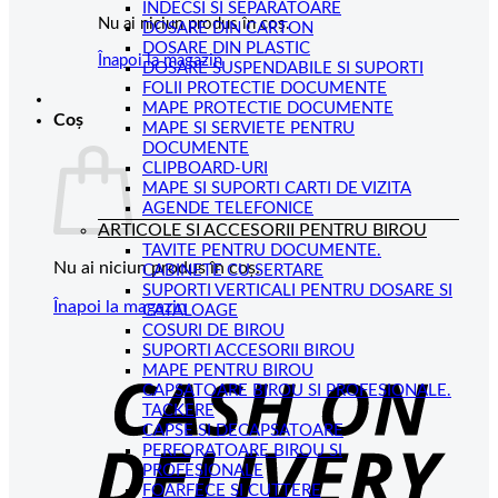
INDECSI SI SEPARATOARE
Nu ai niciun produs în coș.
DOSARE DIN CARTON
DOSARE DIN PLASTIC
Înapoi la magazin
DOSARE SUSPENDABILE SI SUPORTI
FOLII PROTECTIE DOCUMENTE
MAPE PROTECTIE DOCUMENTE
Coș
MAPE SI SERVIETE PENTRU
DOCUMENTE
CLIPBOARD-URI
MAPE SI SUPORTI CARTI DE VIZITA
AGENDE TELEFONICE
ARTICOLE SI ACCESORII PENTRU BIROU
TAVITE PENTRU DOCUMENTE.
Nu ai niciun produs în coș.
CABINETE CU SERTARE
SUPORTI VERTICALI PENTRU DOSARE SI
Înapoi la magazin
CATALOAGE
COSURI DE BIROU
C
SUPORTI ACCESORII BIROU
MAPE PENTRU BIROU
D
CAPSATOARE BIROU SI PROFESIONALE.
TACKERE
CAPSE SI DECAPSATOARE
PERFORATOARE BIROU SI
PROFESIONALE
FOARFECE SI CUTTERE