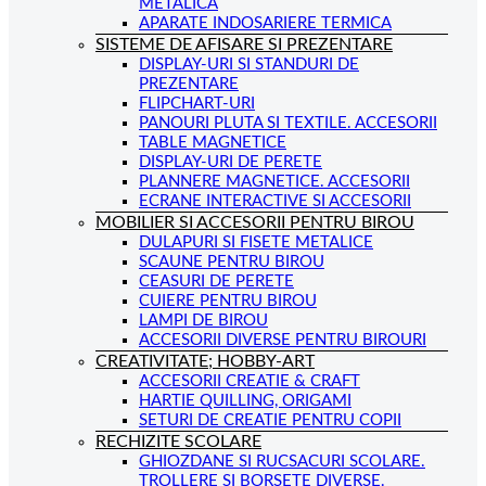
METALICA
APARATE INDOSARIERE TERMICA
SISTEME DE AFISARE SI PREZENTARE
DISPLAY-URI SI STANDURI DE
PREZENTARE
FLIPCHART-URI
PANOURI PLUTA SI TEXTILE. ACCESORII
TABLE MAGNETICE
DISPLAY-URI DE PERETE
PLANNERE MAGNETICE. ACCESORII
ECRANE INTERACTIVE SI ACCESORII
MOBILIER SI ACCESORII PENTRU BIROU
DULAPURI SI FISETE METALICE
SCAUNE PENTRU BIROU
CEASURI DE PERETE
CUIERE PENTRU BIROU
LAMPI DE BIROU
ACCESORII DIVERSE PENTRU BIROURI
CREATIVITATE; HOBBY-ART
ACCESORII CREATIE & CRAFT
HARTIE QUILLING, ORIGAMI
SETURI DE CREATIE PENTRU COPII
RECHIZITE SCOLARE
GHIOZDANE SI RUCSACURI SCOLARE.
TROLLERE SI BORSETE DIVERSE.