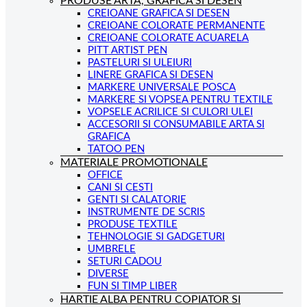
PRODUSE ARTA, GRAFICA SI DESEN
CREIOANE GRAFICA SI DESEN
CREIOANE COLORATE PERMANENTE
CREIOANE COLORATE ACUARELA
PITT ARTIST PEN
PASTELURI SI ULEIURI
LINERE GRAFICA SI DESEN
MARKERE UNIVERSALE POSCA
MARKERE SI VOPSEA PENTRU TEXTILE
VOPSELE ACRILICE SI CULORI ULEI
ACCESORII SI CONSUMABILE ARTA SI
GRAFICA
TATOO PEN
MATERIALE PROMOTIONALE
OFFICE
CANI SI CESTI
GENTI SI CALATORIE
INSTRUMENTE DE SCRIS
PRODUSE TEXTILE
TEHNOLOGIE SI GADGETURI
UMBRELE
SETURI CADOU
DIVERSE
FUN SI TIMP LIBER
HARTIE ALBA PENTRU COPIATOR SI