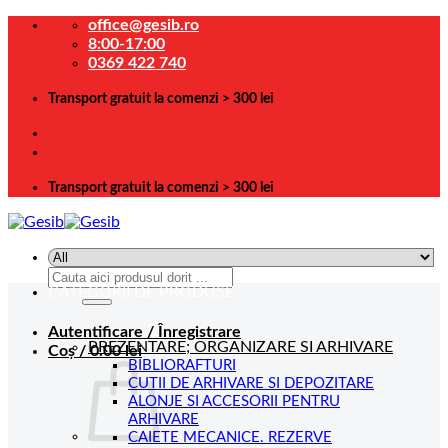
Skip
office@gesib.ro
to
8:00-17:00
content
0369 422 740
Transport gratuit la comenzi > 300 lei
Transport gratuit la comenzi > 300 lei
Caută
CATEGORII DE PRODUSE
după:
Autentificare / Înregistrare
PREZENTARE; ORGANIZARE SI ARHIVARE
Coș /
0.00
lei
BIBLIORAFTURI
CUTII DE ARHIVARE SI DEPOZITARE
ALONJE SI ACCESORII PENTRU
ARHIVARE
CAIETE MECANICE. REZERVE