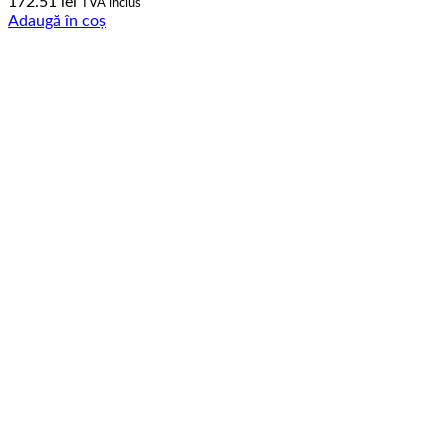
172.51
lei
TVA inclus
Adaugă în coș