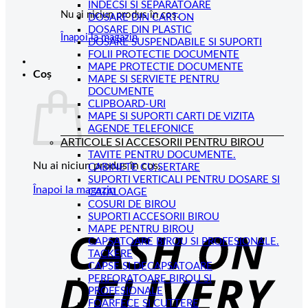
INDECSI SI SEPARATOARE
Nu ai niciun produs în coș.
DOSARE DIN CARTON
DOSARE DIN PLASTIC
Înapoi la magazin
DOSARE SUSPENDABILE SI SUPORTI
FOLII PROTECTIE DOCUMENTE
MAPE PROTECTIE DOCUMENTE
Coș
MAPE SI SERVIETE PENTRU
DOCUMENTE
CLIPBOARD-URI
MAPE SI SUPORTI CARTI DE VIZITA
AGENDE TELEFONICE
ARTICOLE SI ACCESORII PENTRU BIROU
TAVITE PENTRU DOCUMENTE.
Nu ai niciun produs în coș.
CABINETE CU SERTARE
SUPORTI VERTICALI PENTRU DOSARE SI
Înapoi la magazin
CATALOAGE
COSURI DE BIROU
C
SUPORTI ACCESORII BIROU
MAPE PENTRU BIROU
D
CAPSATOARE BIROU SI PROFESIONALE.
TACKERE
CAPSE SI DECAPSATOARE
PERFORATOARE BIROU SI
PROFESIONALE
FOARFECE SI CUTTERE