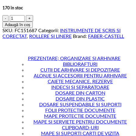
170 în stoc
Cantitate
LINER
Adaugă în coș
0.4MM
SKU:
FC151687
Categorii:
INSTRUMENTE DE SCRIS SI
MARO
CORECTAT
,
ROLLERE SI LINERE
Brand:
FABER-CASTELL
GRIP
FABER-
CASTELL
PREZENTARE; ORGANIZARE SI ARHIVARE
BIBLIORAFTURI
CUTII DE ARHIVARE SI DEPOZITARE
ALONJE SI ACCESORII PENTRU ARHIVARE
CAIETE MECANICE. REZERVE
INDECSI SI SEPARATOARE
DOSARE DIN CARTON
DOSARE DIN PLASTIC
DOSARE SUSPENDABILE SI SUPORTI
FOLII PROTECTIE DOCUMENTE
MAPE PROTECTIE DOCUMENTE
MAPE SI SERVIETE PENTRU DOCUMENTE
CLIPBOARD-URI
MAPE SI SUPORTI CARTI DE VIZITA