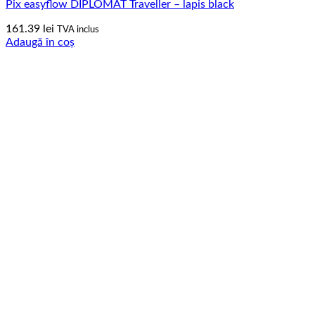
Pix easyflow DIPLOMAT Traveller – lapis black
161.39
lei
TVA inclus
Adaugă în coș