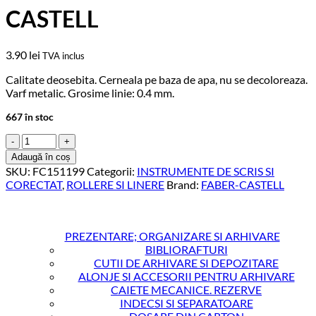
CASTELL
3.90
lei
TVA inclus
Calitate deosebita. Cerneala pe baza de apa, nu se decoloreaza.
Varf metalic. Grosime linie: 0.4 mm.
667 în stoc
Cantitate
LINER
Adaugă în coș
0.4MM
SKU:
FC151199
Categorii:
INSTRUMENTE DE SCRIS SI
NEGRU
CORECTAT
,
ROLLERE SI LINERE
Brand:
FABER-CASTELL
FINEPEN
1511
FABER-
CASTELL
PREZENTARE; ORGANIZARE SI ARHIVARE
BIBLIORAFTURI
CUTII DE ARHIVARE SI DEPOZITARE
ALONJE SI ACCESORII PENTRU ARHIVARE
CAIETE MECANICE. REZERVE
INDECSI SI SEPARATOARE