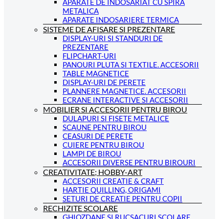
APARATE DE INDOSARIAT CU SPIRA
METALICA
APARATE INDOSARIERE TERMICA
SISTEME DE AFISARE SI PREZENTARE
DISPLAY-URI SI STANDURI DE
PREZENTARE
FLIPCHART-URI
PANOURI PLUTA SI TEXTILE. ACCESORII
TABLE MAGNETICE
DISPLAY-URI DE PERETE
PLANNERE MAGNETICE. ACCESORII
ECRANE INTERACTIVE SI ACCESORII
MOBILIER SI ACCESORII PENTRU BIROU
DULAPURI SI FISETE METALICE
SCAUNE PENTRU BIROU
CEASURI DE PERETE
CUIERE PENTRU BIROU
LAMPI DE BIROU
ACCESORII DIVERSE PENTRU BIROURI
CREATIVITATE; HOBBY-ART
ACCESORII CREATIE & CRAFT
HARTIE QUILLING, ORIGAMI
SETURI DE CREATIE PENTRU COPII
RECHIZITE SCOLARE
GHIOZDANE SI RUCSACURI SCOLARE.