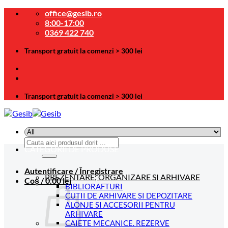
Skip
office@gesib.ro
to
8:00-17:00
content
0369 422 740
Transport gratuit la comenzi > 300 lei
Transport gratuit la comenzi > 300 lei
Caută
CATEGORII DE PRODUSE
după:
Autentificare / Înregistrare
PREZENTARE; ORGANIZARE SI ARHIVARE
Coș /
0.00
lei
BIBLIORAFTURI
CUTII DE ARHIVARE SI DEPOZITARE
ALONJE SI ACCESORII PENTRU
ARHIVARE
CAIETE MECANICE. REZERVE