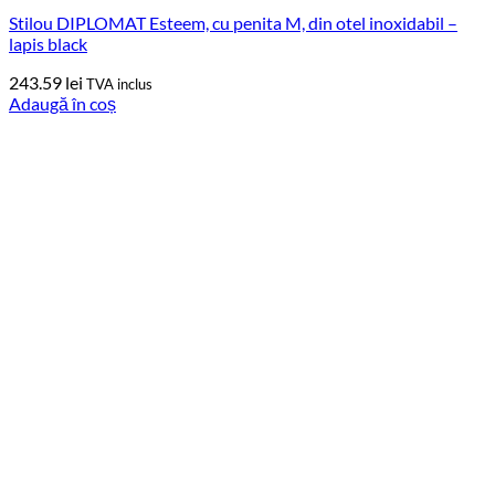
Stilou DIPLOMAT Esteem, cu penita M, din otel inoxidabil –
lapis black
243.59
lei
TVA inclus
Adaugă în coș