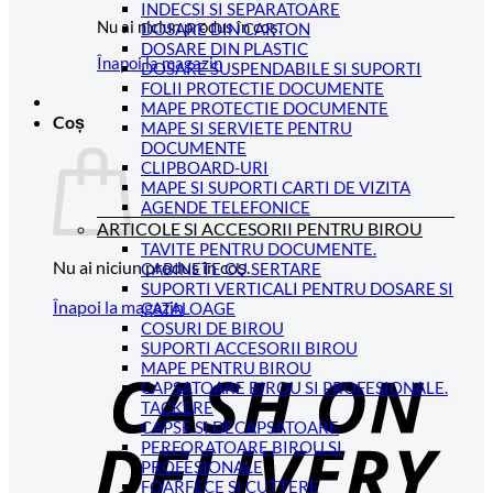
INDECSI SI SEPARATOARE
Nu ai niciun produs în coș.
DOSARE DIN CARTON
DOSARE DIN PLASTIC
Înapoi la magazin
DOSARE SUSPENDABILE SI SUPORTI
FOLII PROTECTIE DOCUMENTE
MAPE PROTECTIE DOCUMENTE
Coș
MAPE SI SERVIETE PENTRU
DOCUMENTE
CLIPBOARD-URI
MAPE SI SUPORTI CARTI DE VIZITA
AGENDE TELEFONICE
ARTICOLE SI ACCESORII PENTRU BIROU
TAVITE PENTRU DOCUMENTE.
Nu ai niciun produs în coș.
CABINETE CU SERTARE
SUPORTI VERTICALI PENTRU DOSARE SI
Înapoi la magazin
CATALOAGE
COSURI DE BIROU
C
SUPORTI ACCESORII BIROU
MAPE PENTRU BIROU
D
CAPSATOARE BIROU SI PROFESIONALE.
TACKERE
CAPSE SI DECAPSATOARE
PERFORATOARE BIROU SI
PROFESIONALE
FOARFECE SI CUTTERE