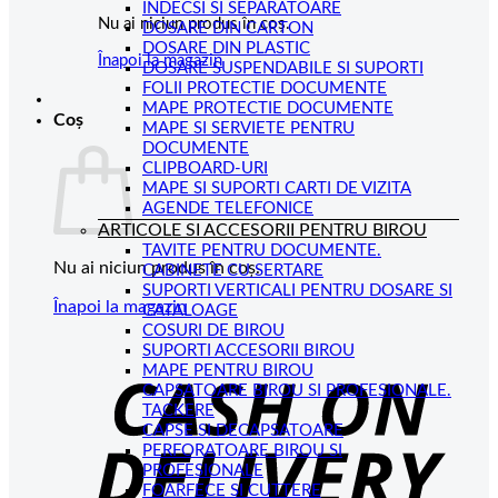
INDECSI SI SEPARATOARE
Nu ai niciun produs în coș.
DOSARE DIN CARTON
DOSARE DIN PLASTIC
Înapoi la magazin
DOSARE SUSPENDABILE SI SUPORTI
FOLII PROTECTIE DOCUMENTE
MAPE PROTECTIE DOCUMENTE
Coș
MAPE SI SERVIETE PENTRU
DOCUMENTE
CLIPBOARD-URI
MAPE SI SUPORTI CARTI DE VIZITA
AGENDE TELEFONICE
ARTICOLE SI ACCESORII PENTRU BIROU
TAVITE PENTRU DOCUMENTE.
Nu ai niciun produs în coș.
CABINETE CU SERTARE
SUPORTI VERTICALI PENTRU DOSARE SI
Înapoi la magazin
CATALOAGE
COSURI DE BIROU
C
SUPORTI ACCESORII BIROU
MAPE PENTRU BIROU
D
CAPSATOARE BIROU SI PROFESIONALE.
TACKERE
CAPSE SI DECAPSATOARE
PERFORATOARE BIROU SI
PROFESIONALE
FOARFECE SI CUTTERE