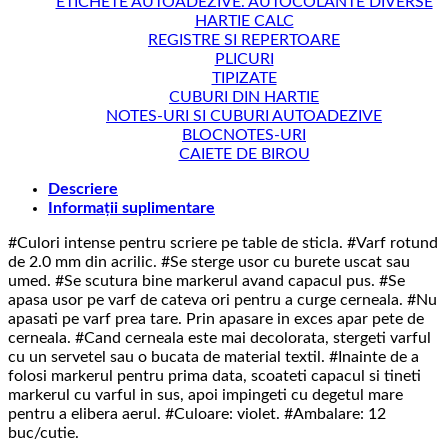
ETICHETE AUTOADEZIVE. AUTOCOLANTE DIVERSE
HARTIE CALC
REGISTRE SI REPERTOARE
PLICURI
TIPIZATE
CUBURI DIN HARTIE
NOTES-URI SI CUBURI AUTOADEZIVE
BLOCNOTES-URI
CAIETE DE BIROU
Descriere
Informații suplimentare
#Culori intense pentru scriere pe table de sticla. #Varf rotund
de 2.0 mm din acrilic. #Se sterge usor cu burete uscat sau
umed. #Se scutura bine markerul avand capacul pus. #Se
apasa usor pe varf de cateva ori pentru a curge cerneala. #Nu
apasati pe varf prea tare. Prin apasare in exces apar pete de
cerneala. #Cand cerneala este mai decolorata, stergeti varful
cu un servetel sau o bucata de material textil. #Inainte de a
folosi markerul pentru prima data, scoateti capacul si tineti
markerul cu varful in sus, apoi impingeti cu degetul mare
pentru a elibera aerul. #Culoare: violet. #Ambalare: 12
buc/cutie.