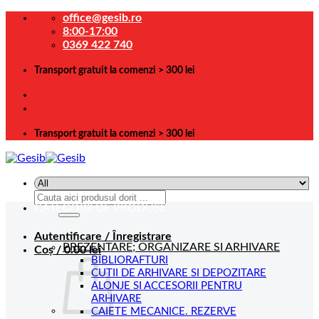
Skip
office@gesib.ro
to
8:00-17:00
content
0369 422 740
Transport gratuit la comenzi > 300 lei
Transport gratuit la comenzi > 300 lei
Caută
CATEGORII DE PRODUSE
după:
Autentificare / Înregistrare
PREZENTARE; ORGANIZARE SI ARHIVARE
Coș /
0.00
lei
BIBLIORAFTURI
CUTII DE ARHIVARE SI DEPOZITARE
ALONJE SI ACCESORII PENTRU
ARHIVARE
CAIETE MECANICE. REZERVE