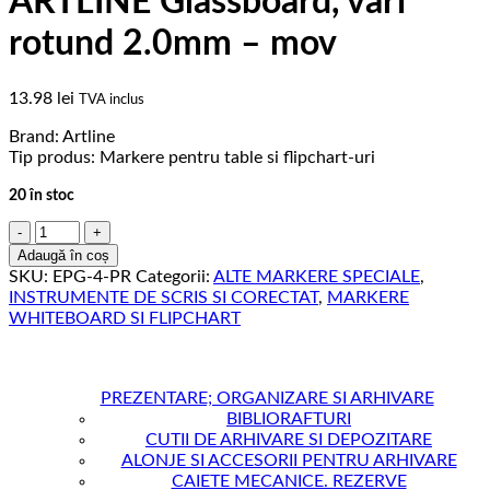
ARTLINE Glassboard, varf
rotund 2.0mm – mov
13.98
lei
TVA inclus
Brand: Artline
Tip produs: Markere pentru table si flipchart-uri
20 în stoc
Cantitate
Marker
Adaugă în coș
pentru
SKU:
EPG-4-PR
Categorii:
ALTE MARKERE SPECIALE
,
tabla
INSTRUMENTE DE SCRIS SI CORECTAT
,
MARKERE
de
WHITEBOARD SI FLIPCHART
sticla
ARTLINE
Glassboard,
varf
PREZENTARE; ORGANIZARE SI ARHIVARE
rotund
BIBLIORAFTURI
2.0mm
CUTII DE ARHIVARE SI DEPOZITARE
-
ALONJE SI ACCESORII PENTRU ARHIVARE
mov
CAIETE MECANICE. REZERVE