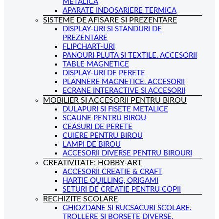
METALICA
APARATE INDOSARIERE TERMICA
SISTEME DE AFISARE SI PREZENTARE
DISPLAY-URI SI STANDURI DE
PREZENTARE
FLIPCHART-URI
PANOURI PLUTA SI TEXTILE. ACCESORII
TABLE MAGNETICE
DISPLAY-URI DE PERETE
PLANNERE MAGNETICE. ACCESORII
ECRANE INTERACTIVE SI ACCESORII
MOBILIER SI ACCESORII PENTRU BIROU
DULAPURI SI FISETE METALICE
SCAUNE PENTRU BIROU
CEASURI DE PERETE
CUIERE PENTRU BIROU
LAMPI DE BIROU
ACCESORII DIVERSE PENTRU BIROURI
CREATIVITATE; HOBBY-ART
ACCESORII CREATIE & CRAFT
HARTIE QUILLING, ORIGAMI
SETURI DE CREATIE PENTRU COPII
RECHIZITE SCOLARE
GHIOZDANE SI RUCSACURI SCOLARE.
TROLLERE SI BORSETE DIVERSE.