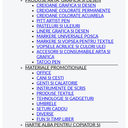
PRODUSE ARTA, GRAFICA SI DESEN
CREIOANE GRAFICA SI DESEN
CREIOANE COLORATE PERMANENTE
CREIOANE COLORATE ACUARELA
PITT ARTIST PEN
PASTELURI SI ULEIURI
LINERE GRAFICA SI DESEN
MARKERE UNIVERSALE POSCA
MARKERE SI VOPSEA PENTRU TEXTILE
VOPSELE ACRILICE SI CULORI ULEI
ACCESORII SI CONSUMABILE ARTA SI
GRAFICA
TATOO PEN
MATERIALE PROMOTIONALE
OFFICE
CANI SI CESTI
GENTI SI CALATORIE
INSTRUMENTE DE SCRIS
PRODUSE TEXTILE
TEHNOLOGIE SI GADGETURI
UMBRELE
SETURI CADOU
DIVERSE
FUN SI TIMP LIBER
HARTIE ALBA PENTRU COPIATOR SI