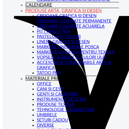
CALENDARE
PRODUSE ARTA, GRAFICA SI DESEN
CREIOANE GRAFICA SI DESEN
CREIOANE COLORATE PERMANENTE
CREIOANE COLORATE ACUARELA
PITT ARTIST PEN
PASTELURI SI ULEIURI
LINERE GRAFICA SI DESEN
MARKERE UNIVERSALE POSCA
MARKERE SI VOPSEA PENTRU TEXTILE
VOPSELE ACRILICE SI CULORI ULEI
ACCESORII SI CONSUMABILE ARTA SI
GRAFICA
TATOO PEN
MATERIALE PROMOTIONALE
OFFICE
CANI SI CESTI
GENTI SI CALATORIE
INSTRUMENTE DE SCRIS
PRODUSE TEXTILE
TEHNOLOGIE SI GADGETURI
UMBRELE
SETURI CADOU
DIVERSE