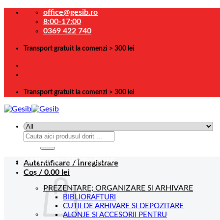
Skip
office@gesib.ro
to
8:00-17:00
content
0369 422 740
Transport gratuit la comenzi > 300 lei
Transport gratuit la comenzi > 300 lei
Caută
după:
CATEGORII DE PRODUSE
Autentificare / Înregistrare
Coș /
0.00
lei
PREZENTARE; ORGANIZARE SI ARHIVARE
BIBLIORAFTURI
CUTII DE ARHIVARE SI DEPOZITARE
ALONJE SI ACCESORII PENTRU