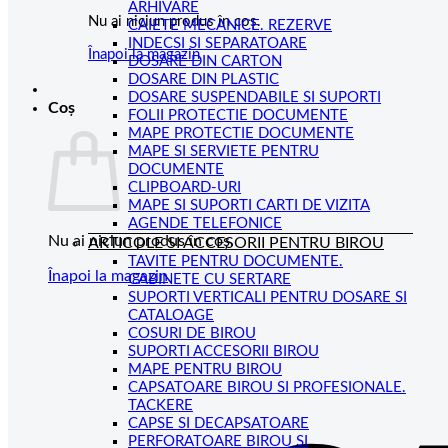
ARHIVARE
Nu ai niciun produs în coș.
CAIETE MECANICE. REZERVE
INDECSI SI SEPARATOARE
Înapoi la magazin
DOSARE DIN CARTON
DOSARE DIN PLASTIC
DOSARE SUSPENDABILE SI SUPORTI
Coș
FOLII PROTECTIE DOCUMENTE
MAPE PROTECTIE DOCUMENTE
MAPE SI SERVIETE PENTRU
DOCUMENTE
CLIPBOARD-URI
MAPE SI SUPORTI CARTI DE VIZITA
AGENDE TELEFONICE
Nu ai niciun produs în coș.
ARTICOLE SI ACCESORII PENTRU BIROU
TAVITE PENTRU DOCUMENTE.
Înapoi la magazin
CABINETE CU SERTARE
SUPORTI VERTICALI PENTRU DOSARE SI
CATALOAGE
COSURI DE BIROU
SUPORTI ACCESORII BIROU
MAPE PENTRU BIROU
CAPSATOARE BIROU SI PROFESIONALE.
TACKERE
CAPSE SI DECAPSATOARE
PERFORATOARE BIROU SI