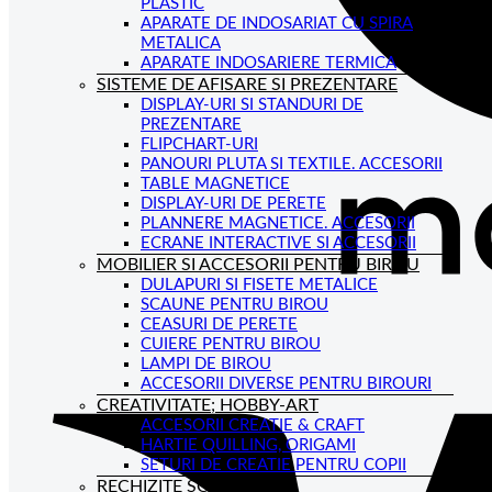
PLASTIC
APARATE DE INDOSARIAT CU SPIRA
METALICA
APARATE INDOSARIERE TERMICA
SISTEME DE AFISARE SI PREZENTARE
DISPLAY-URI SI STANDURI DE
PREZENTARE
FLIPCHART-URI
PANOURI PLUTA SI TEXTILE. ACCESORII
TABLE MAGNETICE
DISPLAY-URI DE PERETE
PLANNERE MAGNETICE. ACCESORII
ECRANE INTERACTIVE SI ACCESORII
MOBILIER SI ACCESORII PENTRU BIROU
DULAPURI SI FISETE METALICE
SCAUNE PENTRU BIROU
CEASURI DE PERETE
CUIERE PENTRU BIROU
LAMPI DE BIROU
ACCESORII DIVERSE PENTRU BIROURI
CREATIVITATE; HOBBY-ART
ACCESORII CREATIE & CRAFT
HARTIE QUILLING, ORIGAMI
SETURI DE CREATIE PENTRU COPII
RECHIZITE SCOLARE