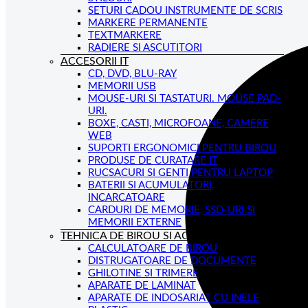
SETURI CADOU INSTRUMENTE DE SCRIS
MARKERE PERMANENTE
TEXTMARKERE
RADIERE SI ASCUTITORI
ACCESORII IT
CD, DVD, BLU-RAY
MEMORII USB
MOUSE-URI SI TASTATURI. MOUSE PAD-
URI.
BOXE, CASTI, MICROFOANE, CAMERE
WEB
SUPORTI ERGONOMICI PENTRU BIROU
PRODUSE DE CURATARE IT
RUCSACURI SI GENTI PENTRU LAPTOP
BATERII SI ACUMULATORI,
INCARCATOARE
CARDURI DE MEMORIE, SSD-URI SI
MEMORII EXTERNE
TEHNICA DE BIROU SI ACCESORII
CALCULATOARE DE BIROU
DISTRUGATOARE DE DOCUMENTE
GHILOTINE SI TRIMERE
APARATE DE LAMINAT
APARATE DE INDOSARIAT CU INELE