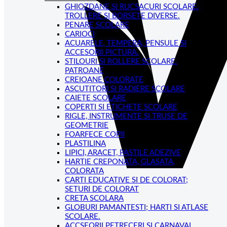
GHIOZDANE SI RUCSACURI SCOLARE.
TROLLERE SI BORSETE DIVERSE.
PENARE SCOLARE
CARIOCI
ACUARELE, TEMPERA, PENSULE SI
ACCESORII PICTURA.
STILOURI SI ROLLERE SCOLARE.
PATROANE
CREIOANE COLORATE
ASCUTITORI SI RADIERE SCOLARE
CAIETE SCOLARE
COPERTI SI ETICHETE SCOLARE
RIGLE, INSTRUMENTE SI TRUSE DE
GEOMETRIE
FOARFECE COPII
PLASTILINA
LIPICI, ARACET, PASTILE ADEZIVE
HARTIE CREPONATA, GLASATA,
COLORATA
CARTI EDUCATIVE SI DE COLORAT;
SETURI DE COLORAT
CRETA SCOLARA
GLOBURI PAMANTESTI; HARTI SI ATLASE
SCOLARE.
ACCSEORII PETRECERI SI CARNAVAL