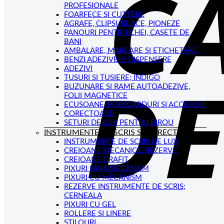
PROFESIONALE
FOARFECE SI CUTTERE
AGRAFE, CLIPSURI, ACE, PIONEZE
PANOURI PENTRU CHEI, CASETE DE
BANI
AMBALARE, MARCARE SI ETICHETARE
BENZI ADEZIVE SI DISPENSERE
ADEZIVI
TUSURI SI TUSIERE; INDIGO
BUZUNARE SI RAME AUTOADEZIVE,
FOLII MAGNETICE
ECUSOANE, PORTCARDURI SI ACCESORII
CORECTOARE
SETURI DE LUX PENTRU BIROU
INSTRUMENTE DE SCRIS SI CORECTAT
INSTRUMENTE DE SCRIS DE LUX
CREIOANE MECANICE, REZERVE
CREIOANE GRAFIT
PIXURI FARA MECANISM
PIXURI CU MECANISM
REZERVE INSTRUMENTE DE SCRIS;
CERNEALA
PIXURI CU GEL
ROLLERE SI LINERE
STILOURI