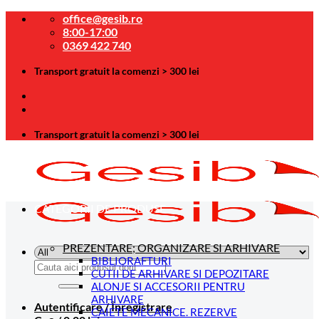
Skip
office@gesib.ro
to
8:00-17:00
content
0369 422 740
Transport gratuit la comenzi > 300 lei
Transport gratuit la comenzi > 300 lei
CATEGORII DE PRODUSE
PREZENTARE; ORGANIZARE SI ARHIVARE
BIBLIORAFTURI
Caută
CUTII DE ARHIVARE SI DEPOZITARE
după:
ALONJE SI ACCESORII PENTRU
ARHIVARE
Autentificare / Înregistrare
CAIETE MECANICE. REZERVE