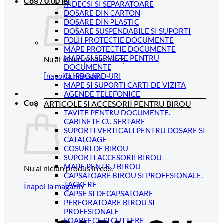
Coș /
0.00
lei
INDECSI SI SEPARATOARE
DOSARE DIN CARTON
DOSARE DIN PLASTIC
DOSARE SUSPENDABILE SI SUPORTI
FOLII PROTECTIE DOCUMENTE
MAPE PROTECTIE DOCUMENTE
MAPE SI SERVIETE PENTRU
Nu ai niciun produs în coș.
DOCUMENTE
CLIPBOARD-URI
Înapoi la magazin
MAPE SI SUPORTI CARTI DE VIZITA
AGENDE TELEFONICE
Coș
ARTICOLE SI ACCESORII PENTRU BIROU
TAVITE PENTRU DOCUMENTE.
CABINETE CU SERTARE
SUPORTI VERTICALI PENTRU DOSARE SI
CATALOAGE
COSURI DE BIROU
SUPORTI ACCESORII BIROU
MAPE PENTRU BIROU
Nu ai niciun produs în coș.
CAPSATOARE BIROU SI PROFESIONALE.
TACKERE
Înapoi la magazin
CAPSE SI DECAPSATOARE
PERFORATOARE BIROU SI
C
PROFESIONALE
FOARFECE SI CUTTERE
D