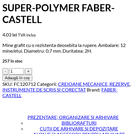
SUPER-POLYMER FABER-
CASTELL
4.03
lei
TVA inclus
Mine grafit cu o rezistenta deosebita la rupere. Ambalare: 12
mine/etui. Diametru: 0.7 mm. Duritatea: 2H.
257 în stoc
Cantitate
MINA
Adaugă în coș
CREION
SKU:
FC120712
Categorii:
CREIOANE MECANICE, REZERVE
,
0.7MM
INSTRUMENTE DE SCRIS SI CORECTAT
Brand:
FABER-
2H
CASTELL
SUPER-
POLYMER
FABER-
CASTELL
PREZENTARE; ORGANIZARE SI ARHIVARE
BIBLIORAFTURI
CUTII DE ARHIVARE SI DEPOZITARE