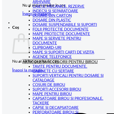
ARHIVARE
Nu ai niciun produs în coș.
CAIETE MECANICE. REZERVE
INDECSI SI SEPARATOARE
Înapoi la magazin
DOSARE DIN CARTON
DOSARE DIN PLASTIC
DOSARE SUSPENDABILE SI SUPORTI
Coș
FOLII PROTECTIE DOCUMENTE
MAPE PROTECTIE DOCUMENTE
MAPE SI SERVIETE PENTRU
DOCUMENTE
CLIPBOARD-URI
MAPE SI SUPORTI CARTI DE VIZITA
AGENDE TELEFONICE
Nu ai niciun produs în coș.
ARTICOLE SI ACCESORII PENTRU BIROU
TAVITE PENTRU DOCUMENTE.
Înapoi la magazin
CABINETE CU SERTARE
SUPORTI VERTICALI PENTRU DOSARE SI
CATALOAGE
COSURI DE BIROU
SUPORTI ACCESORII BIROU
MAPE PENTRU BIROU
CAPSATOARE BIROU SI PROFESIONALE.
TACKERE
CAPSE SI DECAPSATOARE
PERFORATOARE BIROU SI