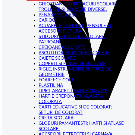
GHIOZDANE SI RUCSACURI SCOLARE.
TROLLERE SI BORSETE DIVERSE.
PENARE SCOLARE
CARIOCI
ACUARELE, TEMPERA, PENSULE SI
ACCESORII PICTURA.
STILOURI SI ROLLERE SCOLARE.
PATROANE
CREIOANE COLORATE
ASCUTITORI SI RADIERE SCOLARE
CAIETE SCOLARE
COPERTI SI ETICHETE SCOLARE
RIGLE, INSTRUMENTE SI TRUSE DE
GEOMETRIE
FOARFECE COPII
PLASTILINA
LIPICI, ARACET, PASTILE ADEZIVE
HARTIE CREPONATA, GLASATA,
COLORATA
CARTI EDUCATIVE SI DE COLORAT;
SETURI DE COLORAT
CRETA SCOLARA
GLOBURI PAMANTESTI; HARTI SI ATLASE
SCOLARE.
ACCSEORII PETRECERI SI CARNAVAL