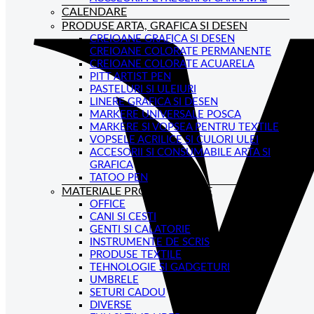
CALENDARE
PRODUSE ARTA, GRAFICA SI DESEN
CREIOANE GRAFICA SI DESEN
CREIOANE COLORATE PERMANENTE
CREIOANE COLORATE ACUARELA
PITT ARTIST PEN
PASTELURI SI ULEIURI
LINERE GRAFICA SI DESEN
MARKERE UNIVERSALE POSCA
MARKERE SI VOPSEA PENTRU TEXTILE
VOPSELE ACRILICE SI CULORI ULEI
ACCESORII SI CONSUMABILE ARTA SI
GRAFICA
TATOO PEN
MATERIALE PROMOTIONALE
OFFICE
CANI SI CESTI
GENTI SI CALATORIE
INSTRUMENTE DE SCRIS
PRODUSE TEXTILE
TEHNOLOGIE SI GADGETURI
UMBRELE
SETURI CADOU
DIVERSE