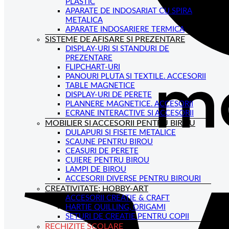
PLASTIC
APARATE DE INDOSARIAT CU SPIRA
METALICA
APARATE INDOSARIERE TERMICA
SISTEME DE AFISARE SI PREZENTARE
DISPLAY-URI SI STANDURI DE
PREZENTARE
FLIPCHART-URI
PANOURI PLUTA SI TEXTILE. ACCESORII
TABLE MAGNETICE
DISPLAY-URI DE PERETE
PLANNERE MAGNETICE. ACCESORII
ECRANE INTERACTIVE SI ACCESORII
MOBILIER SI ACCESORII PENTRU BIROU
DULAPURI SI FISETE METALICE
SCAUNE PENTRU BIROU
CEASURI DE PERETE
CUIERE PENTRU BIROU
LAMPI DE BIROU
ACCESORII DIVERSE PENTRU BIROURI
CREATIVITATE; HOBBY-ART
ACCESORII CREATIE & CRAFT
HARTIE QUILLING, ORIGAMI
SETURI DE CREATIE PENTRU COPII
RECHIZITE SCOLARE