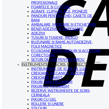
PROFESIONALE
FOARFECE SI CUTTERE
AGRAFE, CLIPSURI, ACE, PIONEZE
PANOURI PENTRU CHEI, CASETE DE
BANI
AMBALARE, MARCARE SI ETICHETARE
BENZI ADEZIVE SI DISPENSERE
ADEZIVI
TUSURI SI TUSIERE; INDIGO
BUZUNARE SI RAME AUTOADEZIVE,
FOLII MAGNETICE
ECUSOANE, PORTCARDURI SI ACCESORII
CORECTOARE
SETURI DE LUX PENTRU BIROU
INSTRUMENTE DE SCRIS SI CORECTAT
INSTRUMENTE DE SCRIS DE LUX
CREIOANE MECANICE, REZERVE
CREIOANE GRAFIT
PIXURI FARA MECANISM
PIXURI CU MECANISM
REZERVE INSTRUMENTE DE SCRIS;
CERNEALA
PIXURI CU GEL
ROLLERE SI LINERE
STILOURI