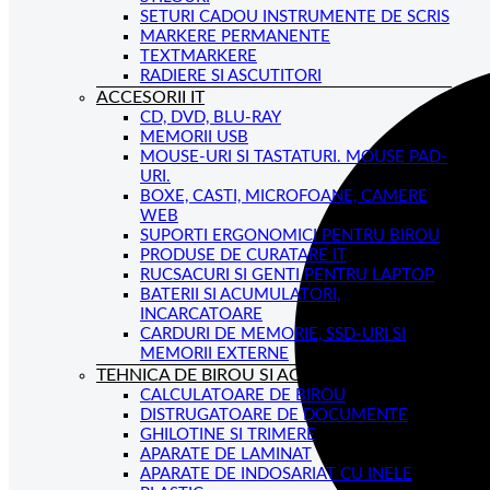
SETURI CADOU INSTRUMENTE DE SCRIS
MARKERE PERMANENTE
TEXTMARKERE
RADIERE SI ASCUTITORI
ACCESORII IT
CD, DVD, BLU-RAY
MEMORII USB
MOUSE-URI SI TASTATURI. MOUSE PAD-
URI.
BOXE, CASTI, MICROFOANE, CAMERE
WEB
SUPORTI ERGONOMICI PENTRU BIROU
PRODUSE DE CURATARE IT
RUCSACURI SI GENTI PENTRU LAPTOP
BATERII SI ACUMULATORI,
INCARCATOARE
CARDURI DE MEMORIE, SSD-URI SI
MEMORII EXTERNE
TEHNICA DE BIROU SI ACCESORII
CALCULATOARE DE BIROU
DISTRUGATOARE DE DOCUMENTE
GHILOTINE SI TRIMERE
APARATE DE LAMINAT
APARATE DE INDOSARIAT CU INELE