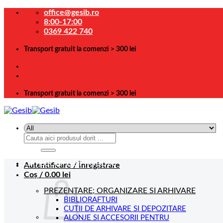
Skip
office@gesib.ro
to
8:00-17:00
content
0369 422 740
Transport gratuit la comenzi > 300 lei
Transport gratuit la comenzi > 300 lei
Caută
după:
CATEGORII DE PRODUSE
Autentificare / Înregistrare
Coș /
0.00
lei
PREZENTARE; ORGANIZARE SI ARHIVARE
BIBLIORAFTURI
CUTII DE ARHIVARE SI DEPOZITARE
ALONJE SI ACCESORII PENTRU