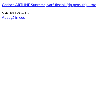
Carioca ARTLINE Supreme, varf flexibil (tip pensula) – roz
5.46
lei
TVA inclus
Adaugă în coș