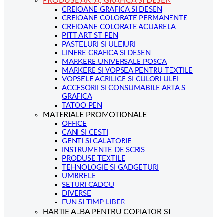
PRODUSE ARTA, GRAFICA SI DESEN
CREIOANE GRAFICA SI DESEN
CREIOANE COLORATE PERMANENTE
CREIOANE COLORATE ACUARELA
PITT ARTIST PEN
PASTELURI SI ULEIURI
LINERE GRAFICA SI DESEN
MARKERE UNIVERSALE POSCA
MARKERE SI VOPSEA PENTRU TEXTILE
VOPSELE ACRILICE SI CULORI ULEI
ACCESORII SI CONSUMABILE ARTA SI
GRAFICA
TATOO PEN
MATERIALE PROMOTIONALE
OFFICE
CANI SI CESTI
GENTI SI CALATORIE
INSTRUMENTE DE SCRIS
PRODUSE TEXTILE
TEHNOLOGIE SI GADGETURI
UMBRELE
SETURI CADOU
DIVERSE
FUN SI TIMP LIBER
HARTIE ALBA PENTRU COPIATOR SI