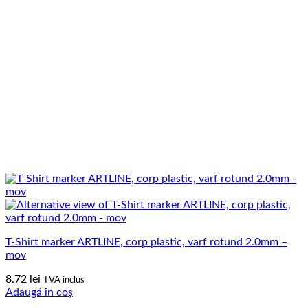
T-Shirt marker ARTLINE, corp plastic, varf rotund 2.0mm –
mov
8.72
lei
TVA inclus
Adaugă în coș