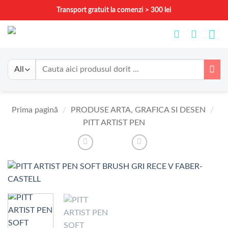
Skip
Transport gratuit la comenzi > 300 lei
to
content
Caută
după:
Prima pagină
/
PRODUSE ARTA, GRAFICA SI DESEN
/
PITT ARTIST PEN