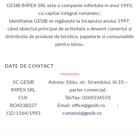
GESIB IMPEX SRL este o companie infiintata in anul 1993,
cu capital integral romanesc;
Identitatea GESIB se regăseşte la începutul anului 1997,
când obiectul principal de activitate a devenit comerţul şi
distribuţia de produse de birotica, papetarie si consumabile
pentru birou.
DATE DE CONTACT
SC GESIB
Adresa: Sibiu, str. Strandului, bl.10 –
IMPEX SRL
parter comercial;
CUI:
Tel/fax: 0269234559;
RO4238227
Email:
office@gesib.ro
;
J32/1164/1993
comenzi@gesib.ro