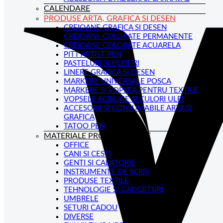
CALENDARE
PRODUSE ARTA, GRAFICA SI DESEN
CREIOANE GRAFICA SI DESEN
CREIOANE COLORATE PERMANENTE
CREIOANE COLORATE ACUARELA
PITT ARTIST PEN
PASTELURI SI ULEIURI
LINERE GRAFICA SI DESEN
MARKERE UNIVERSALE POSCA
MARKERE SI VOPSEA PENTRU TEXTILE
VOPSELE ACRILICE SI CULORI ULEI
ACCESORII SI CONSUMABILE ARTA SI
GRAFICA
TATOO PEN
MATERIALE PROMOTIONALE
OFFICE
CANI SI CESTI
GENTI SI CALATORIE
INSTRUMENTE DE SCRIS
PRODUSE TEXTILE
TEHNOLOGIE SI GADGETURI
UMBRELE
SETURI CADOU
DIVERSE