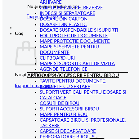
ARHIVARE
Nu ai niciun produs în coș.
CAIETE MECANICE. REZERVE
INDECSI SI SEPARATOARE
Înapoi la magazin
DOSARE DIN CARTON
DOSARE DIN PLASTIC
DOSARE SUSPENDABILE SI SUPORTI
Coș
FOLII PROTECTIE DOCUMENTE
MAPE PROTECTIE DOCUMENTE
MAPE SI SERVIETE PENTRU
DOCUMENTE
CLIPBOARD-URI
MAPE SI SUPORTI CARTI DE VIZITA
AGENDE TELEFONICE
Nu ai niciun produs în coș.
ARTICOLE SI ACCESORII PENTRU BIROU
TAVITE PENTRU DOCUMENTE.
Înapoi la magazin
CABINETE CU SERTARE
SUPORTI VERTICALI PENTRU DOSARE SI
CATALOAGE
COSURI DE BIROU
SUPORTI ACCESORII BIROU
MAPE PENTRU BIROU
CAPSATOARE BIROU SI PROFESIONALE.
TACKERE
CAPSE SI DECAPSATOARE
PERFORATOARE BIROU SI