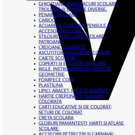
GHIOZDANE SI RUCSACURI SCOLARE.
TROLLERE SI BORSETE DIVERSE.
PENARE SCOLARE
CARIOCI
ACUARELE, TEMPERA, PENSULE SI
ACCESORII PICTURA.
STILOURI SI ROLLERE SCOLARE.
PATROANE
CREIOANE COLORATE
ASCUTITORI SI RADIERE SCOLARE
CAIETE SCOLARE
COPERTI SI ETICHETE SCOLARE
RIGLE, INSTRUMENTE SI TRUSE DE
GEOMETRIE
FOARFECE COPII
PLASTILINA
LIPICI, ARACET, PASTILE ADEZIVE
HARTIE CREPONATA, GLASATA,
COLORATA
CARTI EDUCATIVE SI DE COLORAT;
SETURI DE COLORAT
CRETA SCOLARA
GLOBURI PAMANTESTI; HARTI SI ATLASE
SCOLARE.
ACCSEORII PETRECERI SI CARNAVAL