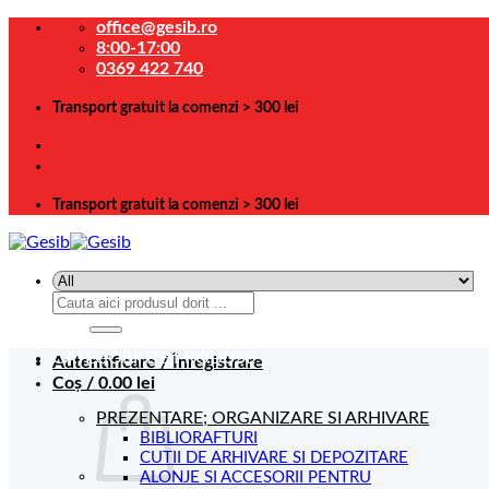
Skip
office@gesib.ro
to
8:00-17:00
content
0369 422 740
Transport gratuit la comenzi > 300 lei
Transport gratuit la comenzi > 300 lei
Caută
după:
CATEGORII DE PRODUSE
Autentificare / Înregistrare
Coș /
0.00
lei
PREZENTARE; ORGANIZARE SI ARHIVARE
BIBLIORAFTURI
CUTII DE ARHIVARE SI DEPOZITARE
ALONJE SI ACCESORII PENTRU