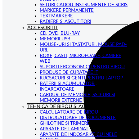
SETURI CADOU INSTRUMENTE DE SCRIS
MARKERE PERMANENTE
TEXTMARKERE
RADIERE SI ASCUTITORI
ACCESORII IT
CD, DVD, BLU-RAY
MEMORII USB
MOUSE-URI SI TASTATURI. MOUSE PAD-
URI.
BOXE, CASTI, MICROFOANE, CAMERE
WEB
SUPORTI ERGONOMICI PENTRU BIROU
PRODUSE DE CURATARE IT
RUCSACURI SI GENTI PENTRU LAPTOP
BATERII SI ACUMULATORI,
INCARCATOARE
CARDURI DE MEMORIE, SSD-URI SI
MEMORII EXTERNE
TEHNICA DE BIROU SI ACCESORII
CALCULATOARE DE BIROU
DISTRUGATOARE DE DOCUMENTE
GHILOTINE SI TRIMERE
APARATE DE LAMINAT
APARATE DE INDOSARIAT CU INELE