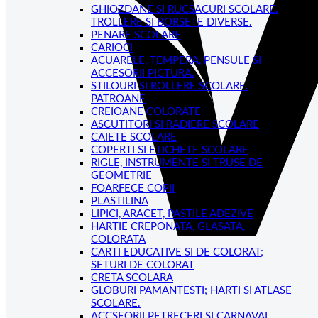
GHIOZDANE SI RUCSACURI SCOLARE.
TROLLERE SI BORSETE DIVERSE.
PENARE SCOLARE
CARIOCI
ACUARELE, TEMPERA, PENSULE SI
ACCESORII PICTURA.
STILOURI SI ROLLERE SCOLARE.
PATROANE
CREIOANE COLORATE
ASCUTITORI SI RADIERE SCOLARE
CAIETE SCOLARE
COPERTI SI ETICHETE SCOLARE
RIGLE, INSTRUMENTE SI TRUSE DE
GEOMETRIE
FOARFECE COPII
PLASTILINA
LIPICI, ARACET, PASTILE ADEZIVE
HARTIE CREPONATA, GLASATA,
COLORATA
CARTI EDUCATIVE SI DE COLORAT;
SETURI DE COLORAT
CRETA SCOLARA
GLOBURI PAMANTESTI; HARTI SI ATLASE
SCOLARE.
ACCSEORII PETRECERI SI CARNAVAL