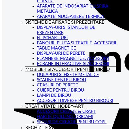
PLASTIC
APARATE DE INDOSARIAT CU SPIRA
METALICA
APARATE INDOSARIERE TERMICA
SISTEME DE AFISARE SI PREZENTARE
DISPLAY-URI SI STANDURI DE
PREZENTARE
FLIPCHART-URI
PANOURI PLUTA SI TEXTILE. ACCESORII
TABLE MAGNETICE
DISPLAY-URI DE PERETE
PLANNERE MAGNETICE. ACCESORII
ECRANE INTERACTIVE SI ACCESORII
MOBILIER SI ACCESORII PENTRU BIROU
DULAPURI SI FISETE METALICE
SCAUNE PENTRU BIROU
CEASURI DE PERETE
CUIERE PENTRU BIROU
LAMPI DE BIROU
ACCESORII DIVERSE PENTRU BIROURI
CREATIVITATE; HOBBY-ART
ACCESORII CREATIE & CRAFT
HARTIE QUILLING, ORIGAMI
SETURI DE CREATIE PENTRU COPII
RECHIZITE SCOLARE