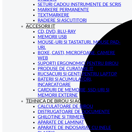
SETURI CADOU INSTRUMENTE DE SCRIS
MARKERE PERMANENTE
TEXTMARKERE
RADIERE SI ASCUTITORI
ACCESORII IT
CD, DVD, BLU-RAY
MEMORII USB
MOUSE-URI SI TASTATURI. MOUSE PAD-
URI.
BOXE, CASTI, MICROFOANE, CAMERE
WEB
SUPORTI ERGONOMICI PENTRU BIROU
PRODUSE DE CURATARE IT
RUCSACURI SI GENTI PENTRU LAPTOP
BATERII SI ACUMULATORI,
INCARCATOARE
CARDURI DE MEMORIE, SSD-URI SI
MEMORII EXTERNE
TEHNICA DE BIROU SI ACCESORII
CALCULATOARE DE BIROU
DISTRUGATOARE DE DOCUMENTE
GHILOTINE SI TRIMERE
APARATE DE LAMINAT
APARATE DE INDOSARIAT CU INELE