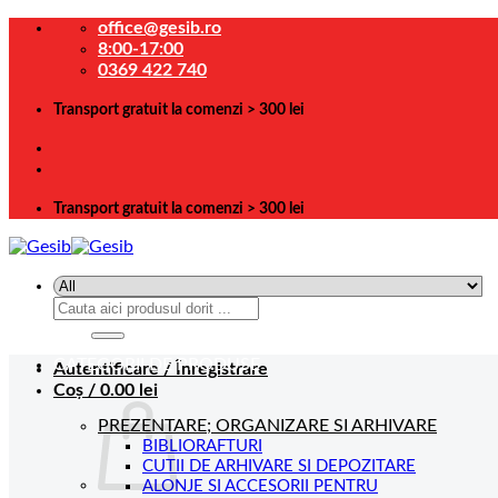
Skip
office@gesib.ro
to
8:00-17:00
content
0369 422 740
Transport gratuit la comenzi > 300 lei
Transport gratuit la comenzi > 300 lei
Caută
după:
CATEGORII DE PRODUSE
Autentificare / Înregistrare
Coș /
0.00
lei
PREZENTARE; ORGANIZARE SI ARHIVARE
BIBLIORAFTURI
CUTII DE ARHIVARE SI DEPOZITARE
ALONJE SI ACCESORII PENTRU