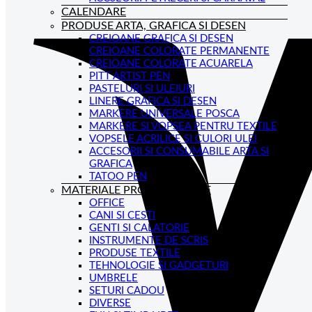
CALENDARE
PRODUSE ARTA, GRAFICA SI DESEN
CREIOANE GRAFICA SI DESEN
CREIOANE COLORATE PERMANENTE
CREIOANE COLORATE ACUARELA
PITT ARTIST PEN
PASTELURI SI ULEIURI
LINERE GRAFICA SI DESEN
MARKERE UNIVERSALE POSCA
MARKERE SI VOPSEA PENTRU TEXTILE
VOPSELE ACRILICE SI CULORI ULEI
ACCESORII SI CONSUMABILE ARTA SI
GRAFICA
TATOO PEN
MATERIALE PROMOTIONALE
OFFICE
CANI SI CESTI
GENTI SI CALATORIE
INSTRUMENTE DE SCRIS
PRODUSE TEXTILE
TEHNOLOGIE SI GADGETURI
UMBRELE
SETURI CADOU
DIVERSE