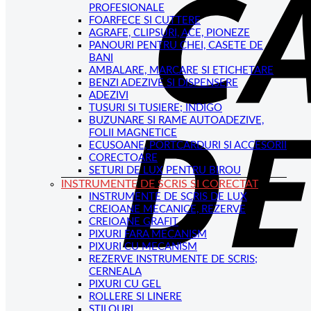
PROFESIONALE
FOARFECE SI CUTTERE
AGRAFE, CLIPSURI, ACE, PIONEZE
PANOURI PENTRU CHEI, CASETE DE
BANI
AMBALARE, MARCARE SI ETICHETARE
BENZI ADEZIVE SI DISPENSERE
ADEZIVI
TUSURI SI TUSIERE; INDIGO
BUZUNARE SI RAME AUTOADEZIVE,
FOLII MAGNETICE
ECUSOANE, PORTCARDURI SI ACCESORII
CORECTOARE
SETURI DE LUX PENTRU BIROU
INSTRUMENTE DE SCRIS SI CORECTAT
INSTRUMENTE DE SCRIS DE LUX
CREIOANE MECANICE, REZERVE
CREIOANE GRAFIT
PIXURI FARA MECANISM
PIXURI CU MECANISM
REZERVE INSTRUMENTE DE SCRIS;
CERNEALA
PIXURI CU GEL
ROLLERE SI LINERE
STILOURI