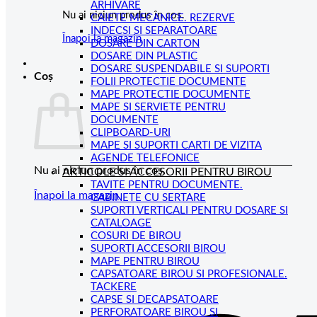
ARHIVARE
Nu ai niciun produs în coș.
CAIETE MECANICE. REZERVE
INDECSI SI SEPARATOARE
Înapoi la magazin
DOSARE DIN CARTON
DOSARE DIN PLASTIC
DOSARE SUSPENDABILE SI SUPORTI
Coș
FOLII PROTECTIE DOCUMENTE
MAPE PROTECTIE DOCUMENTE
MAPE SI SERVIETE PENTRU
DOCUMENTE
CLIPBOARD-URI
MAPE SI SUPORTI CARTI DE VIZITA
AGENDE TELEFONICE
Nu ai niciun produs în coș.
ARTICOLE SI ACCESORII PENTRU BIROU
TAVITE PENTRU DOCUMENTE.
Înapoi la magazin
CABINETE CU SERTARE
SUPORTI VERTICALI PENTRU DOSARE SI
CATALOAGE
COSURI DE BIROU
SUPORTI ACCESORII BIROU
MAPE PENTRU BIROU
CAPSATOARE BIROU SI PROFESIONALE.
TACKERE
CAPSE SI DECAPSATOARE
PERFORATOARE BIROU SI