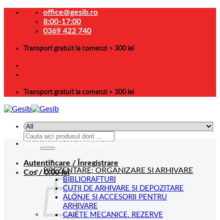
Skip
office@gesib.ro
to
8:00-17:00
content
0369 422 740
Transport gratuit la comenzi > 300 lei
Transport gratuit la comenzi > 300 lei
Caută
CATEGORII DE PRODUSE
după:
Autentificare / Înregistrare
PREZENTARE; ORGANIZARE SI ARHIVARE
Coș /
0.00
lei
BIBLIORAFTURI
CUTII DE ARHIVARE SI DEPOZITARE
ALONJE SI ACCESORII PENTRU
ARHIVARE
CAIETE MECANICE. REZERVE