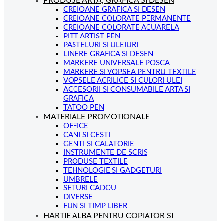
PRODUSE ARTA, GRAFICA SI DESEN
CREIOANE GRAFICA SI DESEN
CREIOANE COLORATE PERMANENTE
CREIOANE COLORATE ACUARELA
PITT ARTIST PEN
PASTELURI SI ULEIURI
LINERE GRAFICA SI DESEN
MARKERE UNIVERSALE POSCA
MARKERE SI VOPSEA PENTRU TEXTILE
VOPSELE ACRILICE SI CULORI ULEI
ACCESORII SI CONSUMABILE ARTA SI
GRAFICA
TATOO PEN
MATERIALE PROMOTIONALE
OFFICE
CANI SI CESTI
GENTI SI CALATORIE
INSTRUMENTE DE SCRIS
PRODUSE TEXTILE
TEHNOLOGIE SI GADGETURI
UMBRELE
SETURI CADOU
DIVERSE
FUN SI TIMP LIBER
HARTIE ALBA PENTRU COPIATOR SI