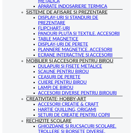
METALICA
APARATE INDOSARIERE TERMICA
SISTEME DE AFISARE SI PREZENTARE
DISPLAY-URI SI STANDURI DE
PREZENTARE
FLIPCHART-URI
PANOURI PLUTA SI TEXTILE. ACCESORII
TABLE MAGNETICE
DISPLAY-URI DE PERETE
PLANNERE MAGNETICE. ACCESORII
ECRANE INTERACTIVE SI ACCESORII
MOBILIER SI ACCESORII PENTRU BIROU
DULAPURI SI FISETE METALICE
SCAUNE PENTRU BIROU
CEASURI DE PERETE
CUIERE PENTRU BIROU
LAMPI DE BIROU
ACCESORII DIVERSE PENTRU BIROURI
CREATIVITATE; HOBBY-ART
ACCESORII CREATIE & CRAFT
HARTIE QUILLING, ORIGAMI
SETURI DE CREATIE PENTRU COPII
RECHIZITE SCOLARE
GHIOZDANE SI RUCSACURI SCOLARE.
TROLLERE SI BORSETE DIVERSE.