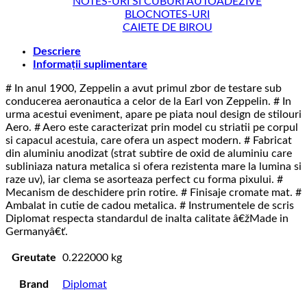
NOTES-URI SI CUBURI AUTOADEZIVE
BLOCNOTES-URI
CAIETE DE BIROU
Descriere
Informații suplimentare
# In anul 1900, Zeppelin a avut primul zbor de testare sub
conducerea aeronautica a celor de la Earl von Zeppelin. # In
urma acestui eveniment, apare pe piata noul design de stilouri
Aero. # Aero este caracterizat prin model cu striatii pe corpul
si capacul acestuia, care ofera un aspect modern. # Fabricat
din aluminiu anodizat (strat subtire de oxid de aluminiu care
subliniaza natura metalica si ofera rezistenta mare la lumina si
raze uv), iar clema se asorteaza perfect cu forma pixului. #
Mecanism de deschidere prin rotire. # Finisaje cromate mat. #
Ambalat in cutie de cadou metalica. # Instrumentele de scris
Diplomat respecta standardul de inalta calitate â€žMade in
Germanyâ€ť.
Greutate
0.222000 kg
Brand
Diplomat