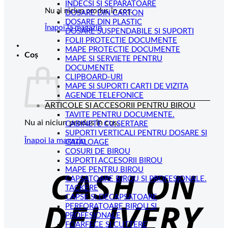
INDECSI SI SEPARATOARE
Nu ai niciun produs în coș.
DOSARE DIN CARTON
DOSARE DIN PLASTIC
Înapoi la magazin
DOSARE SUSPENDABILE SI SUPORTI
FOLII PROTECTIE DOCUMENTE
MAPE PROTECTIE DOCUMENTE
Coș
MAPE SI SERVIETE PENTRU
DOCUMENTE
CLIPBOARD-URI
MAPE SI SUPORTI CARTI DE VIZITA
AGENDE TELEFONICE
ARTICOLE SI ACCESORII PENTRU BIROU
TAVITE PENTRU DOCUMENTE.
Nu ai niciun produs în coș.
CABINETE CU SERTARE
SUPORTI VERTICALI PENTRU DOSARE SI
Înapoi la magazin
CATALOAGE
COSURI DE BIROU
C
SUPORTI ACCESORII BIROU
MAPE PENTRU BIROU
D
CAPSATOARE BIROU SI PROFESIONALE.
TACKERE
CAPSE SI DECAPSATOARE
PERFORATOARE BIROU SI
PROFESIONALE
FOARFECE SI CUTTERE