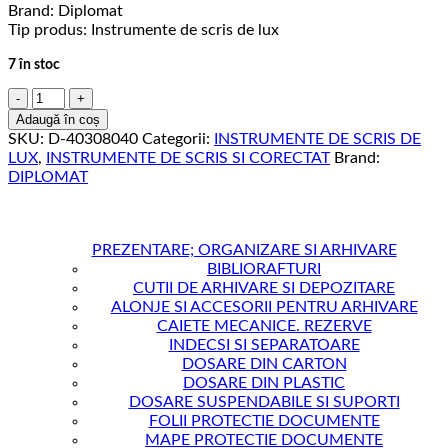
Brand: Diplomat
Tip produs: Instrumente de scris de lux
7 în stoc
Cantitate
Pix
Adaugă în coș
easyflow
SKU:
D-40308040
Categorii:
INSTRUMENTE DE SCRIS DE
DIPLOMAT
LUX
,
INSTRUMENTE DE SCRIS SI CORECTAT
Brand:
Aero
DIPLOMAT
-
red
PREZENTARE; ORGANIZARE SI ARHIVARE
BIBLIORAFTURI
CUTII DE ARHIVARE SI DEPOZITARE
ALONJE SI ACCESORII PENTRU ARHIVARE
CAIETE MECANICE. REZERVE
INDECSI SI SEPARATOARE
DOSARE DIN CARTON
DOSARE DIN PLASTIC
DOSARE SUSPENDABILE SI SUPORTI
FOLII PROTECTIE DOCUMENTE
MAPE PROTECTIE DOCUMENTE